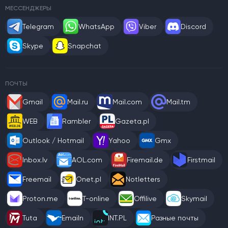
МЕССЕНДЖЕРЫ
Telegram
WhatsApp
Viber
Discord
Skype
Snapchat
ПОЧТЫ
Gmail
Mail.ru
Mail.com
Mail.tm
WEB
Rambler
Gazeta.pl
Outlook / Hotmail
Yahoo
Gmx
Inbox.lv
AOL.com
Firemail.de
Firstmail
Freemail
Onet.pl
Notletters
Proton.me
T-online
Offilive
Skymail
Tuta
Emailn
INT.PL
Разные почты