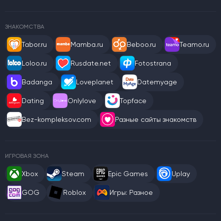
ЗНАКОМСТВА
Tabor.ru
Mamba.ru
Beboo.ru
Teamo.ru
Loloo.ru
Rusdate.net
Fotostrana
Badanga
Loveplanet
Datemyage
Dating
Onlylove
Topface
Bez-kompleksov.com
Разные сайты знакомств
ИГРОВАЯ ЗОНА
Xbox
Steam
Epic Games
Uplay
GOG
Roblox
Игры: Разное