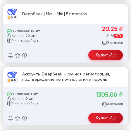
DeepSeek | Mail | Mix | 5+ months
5.0
20.25
₽
В наличии:
15 шт.
Купили:
21.75
-7%
20 шт.
Мин. заказ:
1 шт.
отзывов
0
Купить
Аккаунты DeepSeek — ручная регистрация,
подтверждение по почте, логин и пароль
0.0
1305.00
₽
В наличии:
1 шт.
Купили:
0 шт.
Мин. заказ:
1 шт.
отзывов
0
Купить