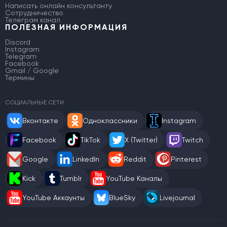
Написать онлайн консультанту
Сотрудничество
Телеграм канал
ПОЛЕЗНАЯ ИНФОРМАЦИЯ
Discord
Instagram
Telegram
Facebook
Gmail / Google
Термины
СОЦИАЛЬНЫЕ СЕТИ
Вконтакте
Одноклассники
Instagram
Facebook
TikTok
X (Twitter)
Twitch
Google
LinkedIn
Reddit
Pinterest
Kick
Tumblr
YouTube Каналы
YouTube Аккаунты
BlueSky
Livejournal