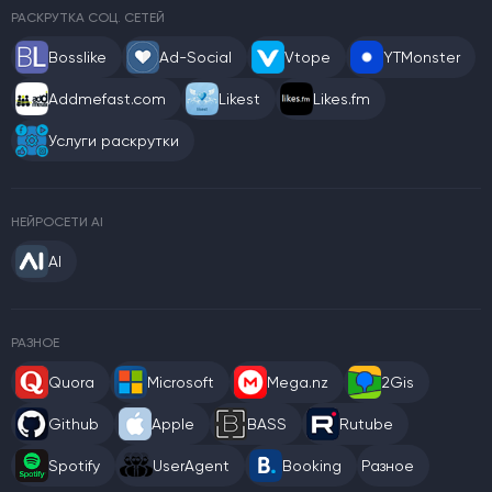
РАСКРУТКА СОЦ. СЕТЕЙ
Bosslike
Ad-Social
Vtope
YTMonster
Addmefast.com
Likest
Likes.fm
Услуги раскрутки
НЕЙРОСЕТИ AI
AI
РАЗНОЕ
Quora
Microsoft
Mega.nz
2Gis
Github
Apple
BASS
Rutube
Spotify
UserAgent
Booking
Разное