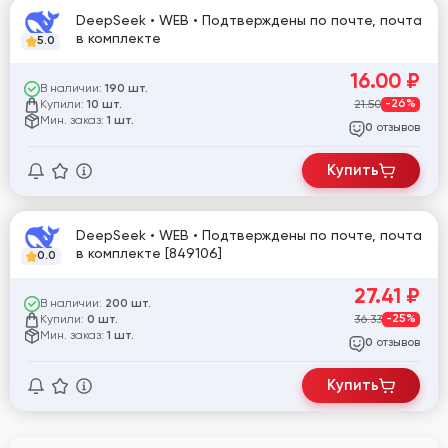
DeepSeek • WEB • Подтверждены по почте, почта
в комплекте
5.0
16.00
₽
В наличии:
190 шт.
Купили:
21.50
-26%
10 шт.
Мин. заказ:
1 шт.
отзывов
0
Купить
DeepSeek • WEB • Подтверждены по почте, почта
в комплекте [849106]
0.0
27.41
₽
В наличии:
200 шт.
Купили:
36.33
-25%
0 шт.
Мин. заказ:
1 шт.
отзывов
0
Купить