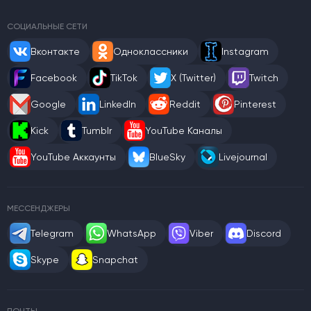
СОЦИАЛЬНЫЕ СЕТИ
Вконтакте
Одноклассники
Instagram
Facebook
TikTok
X (Twitter)
Twitch
Google
LinkedIn
Reddit
Pinterest
Kick
Tumblr
YouTube Каналы
YouTube Аккаунты
BlueSky
Livejournal
МЕССЕНДЖЕРЫ
Telegram
WhatsApp
Viber
Discord
Skype
Snapchat