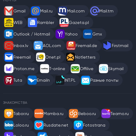
ПОЧТЫ
Gmail
Mail.ru
Mail.com
Mail.tm
WEB
Rambler
Gazeta.pl
Outlook / Hotmail
Yahoo
Gmx
Inbox.lv
AOL.com
Firemail.de
Firstmail
Freemail
Onet.pl
Notletters
Proton.me
T-online
Offilive
Skymail
Tuta
Emailn
INT.PL
Разные почты
ЗНАКОМСТВА
Tabor.ru
Mamba.ru
Beboo.ru
Teamo.ru
Loloo.ru
Rusdate.net
Fotostrana