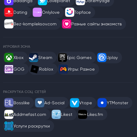
Badanga
Loveplanet
Datemyage
Dating
Onlylove
Topface
Bez-kompleksov.com
Разные сайты знакомств
ИГРОВАЯ ЗОНА
Xbox
Steam
Epic Games
Uplay
GOG
Roblox
Игры: Разное
РАСКРУТКА СОЦ. СЕТЕЙ
Bosslike
Ad-Social
Vtope
YTMonster
Addmefast.com
Likest
Likes.fm
Услуги раскрутки