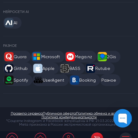
НЕЙРОСЕТИ AI
AI
РАЗНОЕ
Quora
Microsoft
Mega.nz
2Gis
Github
Apple
BASS
Rutube
Spotify
UserAgent
Booking
Разное
Правила сервиса
Публичная оферта
Политика обмена и возврата
Политика конфиденциальности
*Соцсети Instagram и Facebook запрещены в РФ. 21.03.2022 компания
Meta признана в России экстремистской организацией.