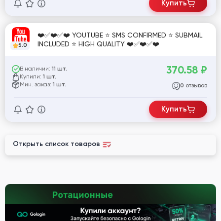
Купить
❤️✅❤️✅❤️ YOUTUBE ⭐ SMS CONFIRMED ⭐ SUBMAIL
INCLUDED ⭐ HIGH QUALITY ❤️✅❤️✅❤️
5.0
370.58
₽
В наличии:
11 шт.
Купили:
1 шт.
Мин. заказ:
1 шт.
отзывов
0
Купить
Открыть список товаров