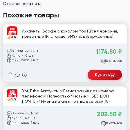
Отзывов пока нет.
Похожие товары
Аккаунты Google с каналом YouTube (Германия,
приватные IP, старые, SMS-подтверждённые)
0.0
1174.50
₽
В наличии:
2 шт.
Купили:
0 шт.
Мин. заказ:
1 шт.
отзывов
0
Купить
YouTube Аккаунты ✅️Регистрация без номера
телефона✅️ Полностью Чистые ✅️ БЕЗ ДОП
5.0
ПОЧТЫ✅️ Имена на англ, ip mix, все акки 18+
202.50
₽
В наличии:
4 шт.
Купили:
56 шт.
Мин. заказ:
1 шт.
отзывов
0