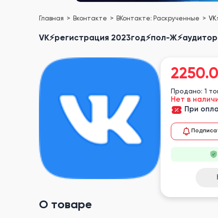
Главная
Вконтакте
ВКонтакте: Раскрученные
VK
VK⚡️регистрация 2023год⚡️пол-Ж⚡️аудитори
2250.
Продано: 1 т
Нет в налич
При опла
Подписа
О товаре