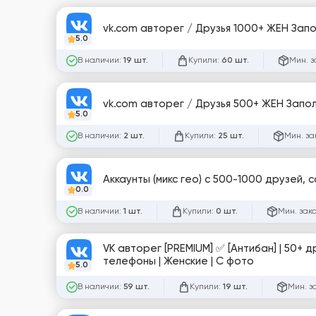
vk.com авторег / Друзья 1000+ ЖЕН Запол
5.0
В наличии:
Купили:
Мин. з
19 шт.
60 шт.
vk.com авторег / Друзья 500+ ЖЕН Заполн
5.0
В наличии:
Купили:
Мин. за
2 шт.
25 шт.
Аккаунты (микс гео) с 500-1000 друзей,
0.0
В наличии:
Купили:
Мин. зак
1 шт.
0 шт.
VK авторег [PREMIUM] ✅ [Антибан] | 50+ д
телефоны | Женские | С фото
5.0
В наличии:
Купили:
Мин. з
59 шт.
19 шт.