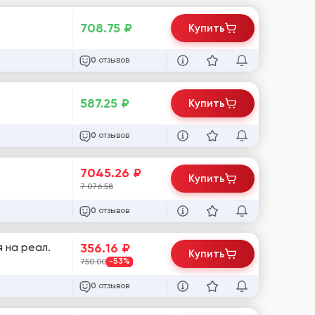
708.75
₽
Купить
отзывов
0
587.25
₽
Купить
отзывов
0
7045.26
₽
Купить
7 076.58
отзывов
0
356.16
₽
я на реал.
Купить
750.00
-53%
отзывов
0