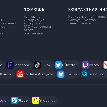
ПОМОЩЬ
КОНТАКТНАЯ И
Контактная
Написать онлайн консу
ы
информация
Сотрудничество
 магазина
Как купить
Телеграм канал
ная
FAQ - вопросы и
ответы
ки
База знаний
am
Facebook
TikTok
X (Twitter)
Twitch
 Каналы
YouTube Аккаунты
BlueSky
Livejournal
cord
Skype
Snapchat