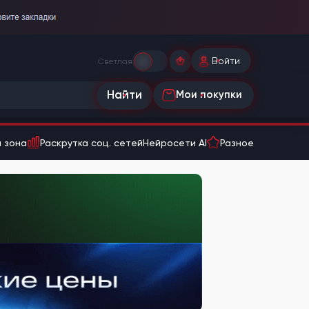
Войти
Светлая
Найти
Мои покупки
 зона
Раскрутка соц. сетей
Нейросети AI
Разное