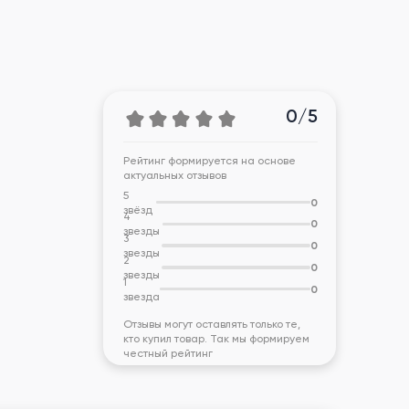
0/5
Рейтинг формируется на основе
актуальных отзывов
5
0
звёзд
4
0
звезды
3
0
звезды
2
0
звезды
1
0
звезда
Отзывы могут оставлять только те,
кто купил товар. Так мы формируем
честный рейтинг