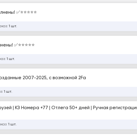
нены! ✅⭐️⭐️⭐️⭐️⭐️
аказ:
1 шт.
ены! ✅⭐️⭐️⭐️⭐️⭐️
каз:
1 шт.
 созданные 2007-2025, с возможной 2Fa
аз:
1 шт.
рузей | КЗ Номера +77 | Отлега 50+ дней | Ручная регистраци
аказ:
1 шт.