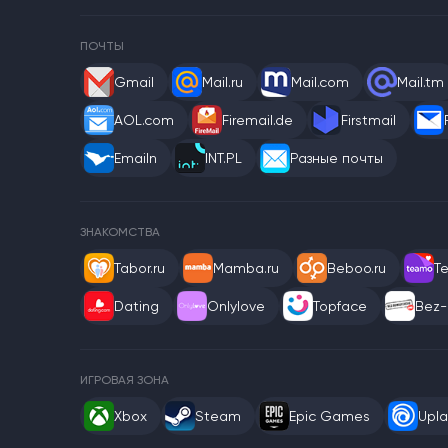
ПОЧТЫ
Gmail
Mail.ru
Mail.com
Mail.tm
AOL.com
Firemail.de
Firstmail
Emailn
INT.PL
Разные почты
ЗНАКОМСТВА
Tabor.ru
Mamba.ru
Beboo.ru
T
Dating
Onlylove
Topface
Bez-
ИГРОВАЯ ЗОНА
Xbox
Steam
Epic Games
Upla