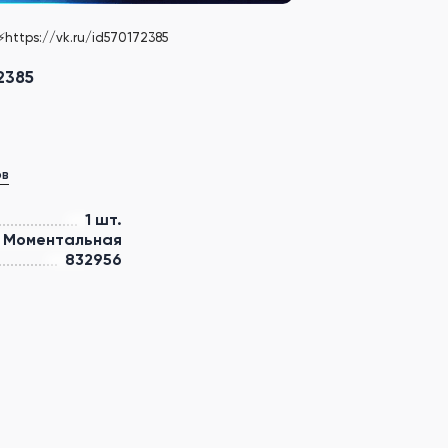
https://vk.ru/id570172385
2385
ов
1 шт.
Моментальная
832956