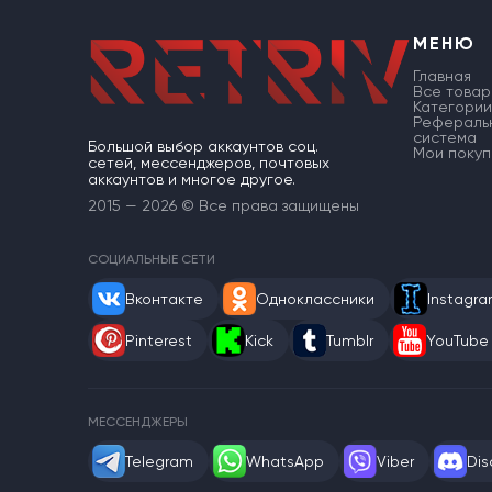
МЕНЮ
Главная
Все товар
Категории
Рефераль
система
Большой выбор аккаунтов соц.
Мои покуп
сетей, мессенджеров, почтовых
аккаунтов и многое другое.
2015 — 2026 © Все права защищены
СОЦИАЛЬНЫЕ СЕТИ
Вконтакте
Одноклассники
Instagr
Pinterest
Kick
Tumblr
YouTube
МЕССЕНДЖЕРЫ
Telegram
WhatsApp
Viber
Dis