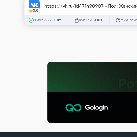
https://vk.ru/id471490907 - Пол: Женски
0.0
В наличии:
Купили:
Мин. зак
1 шт.
0 шт.