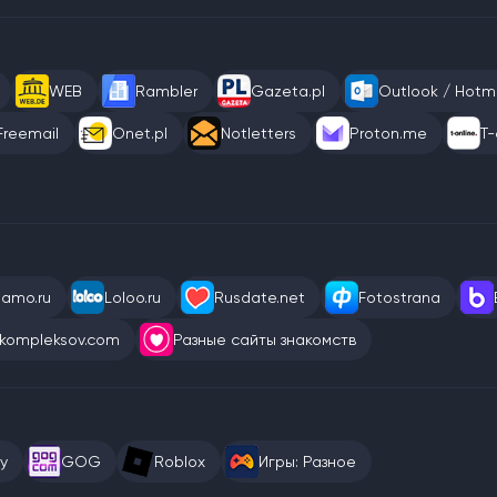
WEB
Rambler
Gazeta.pl
Outlook / Hotma
Freemail
Onet.pl
Notletters
Proton.me
T-
eamo.ru
Loloo.ru
Rusdate.net
Fotostrana
kompleksov.com
Разные сайты знакомств
y
GOG
Roblox
Игры: Разное