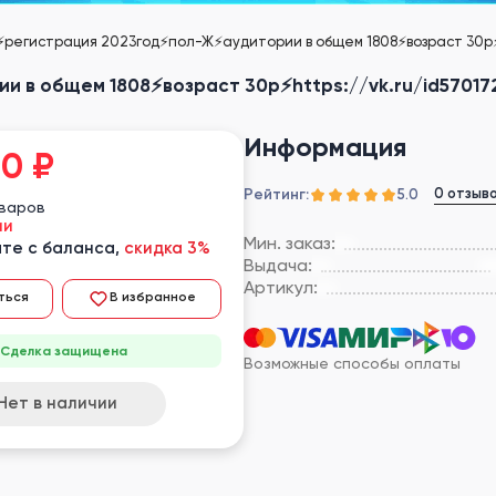
⚡️регистрация 2023год⚡️пол-Ж⚡️аудитории в общем 1808⚡️возраст 30р⚡️
и в общем 1808⚡️возраст 30р⚡️https://vk.ru/id57017
Информация
00
₽
Рейтинг:
0 отзыв
5.0
оваров
ии
Мин. заказ:
те с баланса,
скидка 3%
Выдача:
Артикул:
ться
В избранное
Сделка защищена
Возможные способы оплаты
Нет в наличии