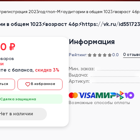
⚡️регистрация 2023год⚡️пол-М⚡️аудитории в общем 1023⚡️возраст 46р⚡️
и в общем 1023⚡️возраст 46р⚡️https://vk.ru/id55172
Информация
00
₽
Рейтинг:
0 отзыв
0.0
оваров
ии
Мин. заказ:
те с баланса,
скидка 3%
Выдача:
Артикул:
ться
В избранное
Сделка защищена
Возможные способы оплаты
Нет в наличии