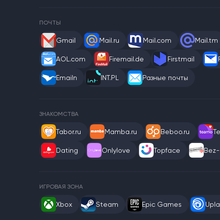
ПОЧТЫ
Gmail
Mail.ru
Mail.com
Mail.tm
AOL.com
Firemail.de
Firstmail
Emailn
INT.PL
Разные почты
ЗНАКОМСТВА
Tabor.ru
Mamba.ru
Beboo.ru
T
Dating
Onlylove
Topface
Bez-
ИГРОВАЯ ЗОНА
Xbox
Steam
Epic Games
Upla