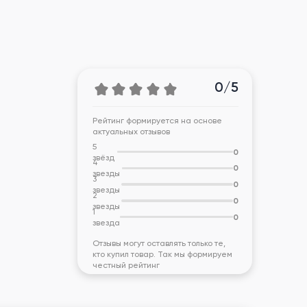
0/5
Рейтинг формируется на основе
актуальных отзывов
5
0
звёзд
4
0
звезды
3
0
звезды
2
0
звезды
1
0
звезда
Отзывы могут оставлять только те,
кто купил товар. Так мы формируем
честный рейтинг