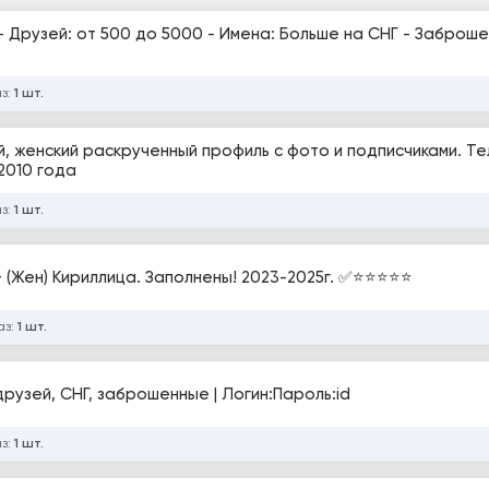
й - Друзей: от 500 до 5000 - Имена: Больше на СНГ - Заброше
аз:
1 шт.
й, женский раскрученный профиль с фото и подписчиками. Те
2010 года
аз:
1 шт.
(Жен) Кириллица. Заполнены! 2023-2025г. ✅⭐️⭐️⭐️⭐️⭐️
аз:
1 шт.
рузей, СНГ, заброшенные | Логин:Пароль:id
аз:
1 шт.