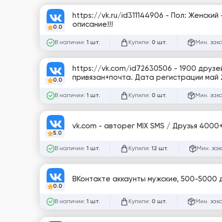
https://vk.ru/id311144906 - Пол: Женски
описание!!!
0.0
В наличии:
Купили:
Мин. зак
1 шт.
0 шт.
https://vk.com/id72630506 - 1900 друзе
привязан+почта. Дата регистрации май 
0.0
В наличии:
Купили:
Мин. зак
1 шт.
0 шт.
vk.com - авторег MIX SMS / Друзья 4000+ 
5.0
В наличии:
Купили:
Мин. зак
1 шт.
12 шт.
ВКонтакте аккаунты мужские, 500-5000 д
0.0
В наличии:
Купили:
Мин. зак
1 шт.
0 шт.