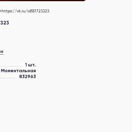
https://vk.ru/id551723323
3323
ов
1 шт.
Моментальная
832963