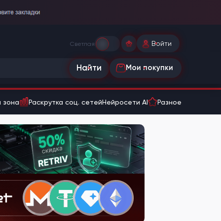
Войти
Светлая
Найти
Мои покупки
 зона
Раскрутка соц. сетей
Нейросети AI
Разное