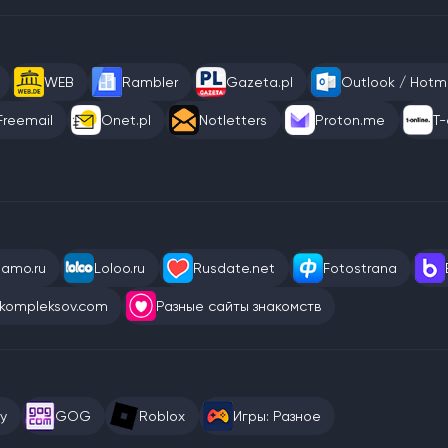
WEB
Rambler
Gazeta.pl
Outlook / Hotma
Freemail
Onet.pl
Notletters
Proton.me
T-
eamo.ru
Loloo.ru
Rusdate.net
Fotostrana
kompleksov.com
Разные сайты знакомств
y
GOG
Roblox
Игры: Разное