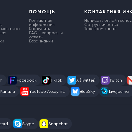
ПОМОЩЬ
КОНТАКТНАЯ И
Контактная
Написать онлайн консу
ы
информация
Сотрудничество
 магазина
Как купить
Телеграм канал
ная
FAQ - вопросы и
ответы
ки
База знаний
am
Facebook
TikTok
X (Twitter)
Twitch
 Каналы
YouTube Аккаунты
BlueSky
Livejournal
cord
Skype
Snapchat