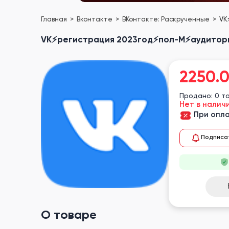
Главная
Вконтакте
ВКонтакте: Раскрученные
VK
VK⚡️регистрация 2023год⚡️пол-М⚡️аудитори
2250.
Продано: 0 т
Нет в налич
При опла
Подписа
О товаре