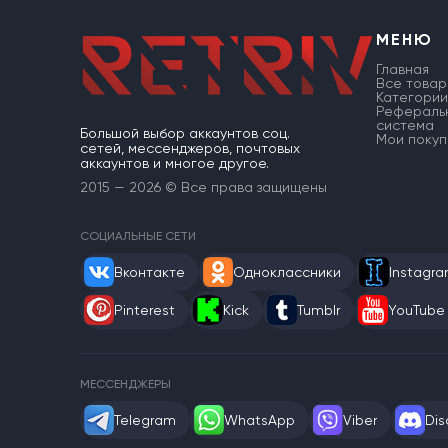
МЕНЮ
Главная
Все товар
Категории
Рефераль
система
Большой выбор аккаунтов соц.
Мои покуп
сетей, мессенджеров, почтовых
аккаунтов и многое другое.
2015 — 2026 © Все права защищены
СОЦИАЛЬНЫЕ СЕТИ
Вконтакте
Одноклассники
Instagr
Pinterest
Kick
Tumblr
YouTube
МЕССЕНДЖЕРЫ
Telegram
WhatsApp
Viber
Dis