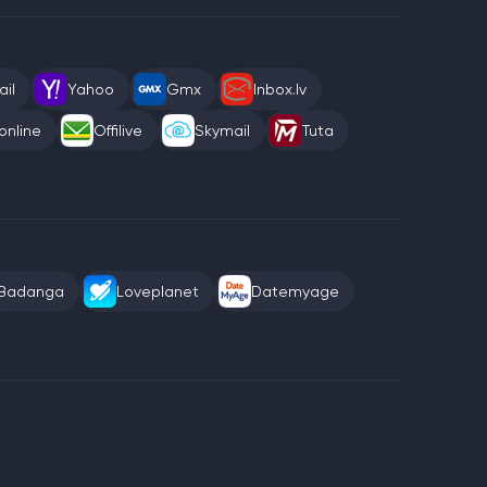
il
Yahoo
Gmx
Inbox.lv
online
Offilive
Skymail
Tuta
Badanga
Loveplanet
Datemyage