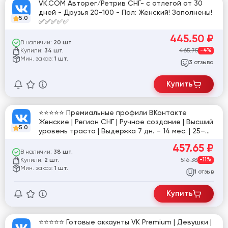
VK.COM Авторег/Ретрив СНГ- с отлегой от 30
дней - Друзья 20-100 - Пол: Женский! Заполнены!
5.0
✅✅✅✅✅
445.50
₽
В наличии:
20 шт.
Купили:
465.75
-4%
34 шт.
Мин. заказ:
1 шт.
отзыва
3
Купить
⭐️⭐️⭐️⭐️⭐️ Премиальные профили ВКонтакте
Женские | Регион СНГ | Ручное создание | Высший
5.0
уровень траста | Выдержка 7 дн. – 14 мес. | 25–
300+ живых друзей⭐️⭐️⭐️⭐️⭐️ [824865]
457.65
₽
В наличии:
38 шт.
Купили:
516.38
-11%
2 шт.
Мин. заказ:
1 шт.
отзыв
1
Купить
⭐️⭐️⭐️⭐️⭐️ Готовые аккаунты VK Premium | Девушки |