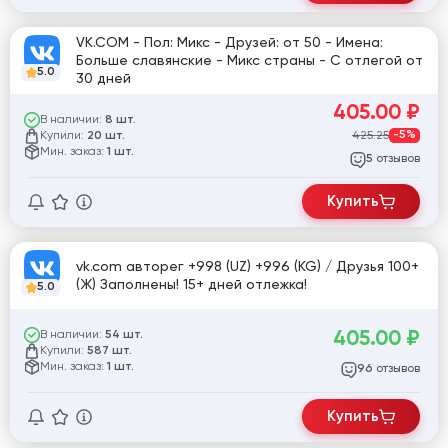
VK.COM - Пол: Микс - Друзей: от 50 - Имена:
Больше славянские - Микс страны - С отлегой от
5.0
30 дней
405.00
₽
В наличии:
8 шт.
Купили:
425.25
-5%
20 шт.
Мин. заказ:
1 шт.
отзывов
5
Купить
vk.com авторег +998 (UZ) +996 (KG) / Друзья 100+
(Ж) Заполнены! 15+ дней отлежка!
5.0
405.00
₽
В наличии:
54 шт.
Купили:
587 шт.
Мин. заказ:
1 шт.
отзывов
96
Купить