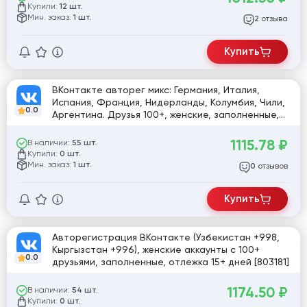
Купили:
12 шт.
Мин. заказ:
1 шт.
отзыва
2
Купить
ВКонтакте авторег микс: Германия, Италия,
Испания, Франция, Нидерланды, Колумбия, Чили,
0.0
Аргентина. Друзья 100+, женские, заполненные,
отлежка 15+ дней [805316]
1115.78
₽
В наличии:
55 шт.
Купили:
0 шт.
Мин. заказ:
1 шт.
отзывов
0
Купить
Авторегистрация ВКонтакте (Узбекистан +998,
Кыргызстан +996), женские аккаунты с 100+
0.0
друзьями, заполненные, отлежка 15+ дней [803181]
1174.50
₽
В наличии:
54 шт.
Купили:
0 шт.