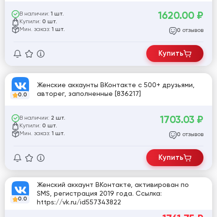
1620.00
₽
В наличии:
1 шт.
Купили:
0 шт.
Мин. заказ:
1 шт.
отзывов
0
Купить
Женские аккаунты ВКонтакте с 500+ друзьями,
авторег, заполненные [836217]
0.0
1703.03
₽
В наличии:
2 шт.
Купили:
0 шт.
Мин. заказ:
1 шт.
отзывов
0
Купить
Женский аккаунт ВКонтакте, активирован по
SMS, регистрация 2019 года. Ссылка:
0.0
https://vk.ru/id557343822