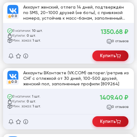
Аккаунт женский, отлега 14 дней, подтверждён
по SMS, 20–1000 друзей (не боты), с привязкой
0.0
номера, устойчив к масс-банам, заполненный
профиль с фото и постами, выдача логин:пароль
1350.68
₽
В наличии:
10 шт.
Купили:
0 шт.
Мин. заказ:
1 шт.
отзывов
0
Купить
Аккаунты ВКонтакте (VK.COM) авторег/ретрив из
СНГ с отлежкой от 30 дней, 100-500 друзей,
0.0
женский пол, заполненные профили [809264]
1409.40
₽
В наличии:
1 шт.
Купили:
0 шт.
Мин. заказ:
1 шт.
отзывов
0
Купить