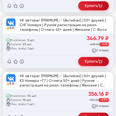
Купить
VK авторег [PREMIUM] ✅ [Антибан] | 50+ друзей |
СНГ Номера | Ручная регистрация на реал.
5.0
телефоны | Отлега 45+ дней | Женские | С Фото
346.79
₽
В наличии:
3 шт.
Купили:
405.00
-14%
23 шт.
Мин. заказ:
1 шт.
отзыва
2
Купить
VK авторег [PREMIUM] ✅ [Антибан] | 50+ друзей |
КЗ Номера +77 | Отлега 50+ дней | Ручная
5.0
регистрация на реал. телефоны | Женские | С
фото
356.16
₽
В наличии:
34 шт.
Купили:
750.00
-53%
19 шт.
Мин. заказ:
1 шт.
отзыва
3