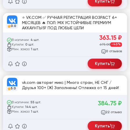
Купить
⭐️ VK.COM ✅ РУЧНАЯ РЕГИСТРАЦИЯ ВОЗРАСТ 6+
МЕСЯЦЕВ 🔥 ПОЛ: MIX УСТОЙЧИВЫЕ ПРЕМИУМ
0.0
АККАУНТЫ💯 ПОД ЛЮБЫЕ ЦЕЛИ
363.15
₽
В наличии:
4 шт.
Купили:
675.00
-46%
0 шт.
Мин. заказ:
1 шт.
отзывов
0
Купить
vk.com авторег микс | Много стран, НЕ СНГ /
Друзья 100+ (Ж) Заполнены! Отлежка от 15 дней!
5.0
384.75
₽
В наличии:
55 шт.
Купили:
144 шт.
Мин. заказ:
1 шт.
отзыва
22
Купить