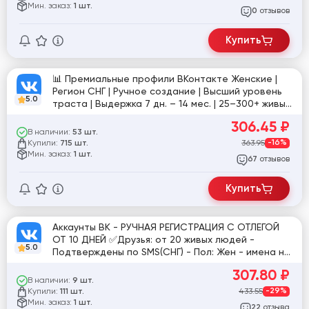
Мин. заказ:
1 шт.
отзывов
0
Купить
📊 Премиальные профили ВКонтакте Женские |
Регион СНГ | Ручное создание | Высший уровень
5.0
траста | Выдержка 7 дн. – 14 мес. | 25–300+ живых
друзей
306.45
₽
В наличии:
53 шт.
Купили:
363.95
-16%
715 шт.
Мин. заказ:
1 шт.
отзывов
67
Купить
Аккаунты ВК - РУЧНАЯ РЕГИСТРАЦИЯ С ОТЛЕГОЙ
ОТ 10 ДНЕЙ ✅Друзья: от 20 живых людей -
5.0
Подтверждены по SMS(СНГ) - Пол: Жен - имена на
RU языке ✅ - Фото 1-10 - Красивые авы
307.80
₽
В наличии:
9 шт.
Купили:
433.55
-29%
111 шт.
Мин. заказ:
1 шт.
отзыва
22