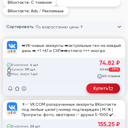
ВКонтакте: Раскрученные
ВКонтакте: С токеном
ВКонтакте: Ads / Рекламные
Сортировать:
➡️VK-новые аккаунты ➡️актуальные гео на каждый
день ➡️ +1 +61 и СНГ➡️➡️отлега +++ иногда
5.0
74.82
₽
В наличии:
4 шт.
Купили:
121.88
-39%
191 шт.
Мин. заказ:
1 шт.
отзывов
40
Купить
⚜️✅ VK.COM раскрученные аккаунты ВКонтакте
под любые цели! | номер подтверждён | М/Ж |
5.0
Прогреты: фото, аватарка ✅ друзья 5-1000 ✔️
Готовы к работе! ⚜️
155.25
₽
В наличии:
20 шт.