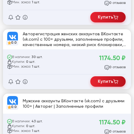
Мин. заказ:
1 шт.
отзывов
0
Купить
Авторегистрация женских аккаунтов ВКонтакте
(vk.com) с 100+ друзьями, заполненные профили,
0.0
качественные номера, низкий риск блокировки,
формат Log:pass:id [805077]
1174.50
₽
В наличии:
30 шт.
Купили:
0 шт.
Мин. заказ:
1 шт.
отзывов
0
Купить
Мужские аккаунты ВКонтакте (vk.com) с друзьями
100+ | Авторег | Заполненные профили
0.0
1174.50
₽
В наличии:
43 шт.
Купили:
0 шт.
Мин. заказ:
1 шт.
отзывов
0