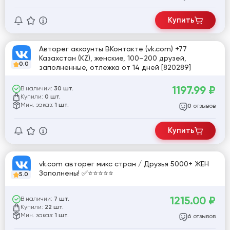
Купить
Авторег аккаунты ВКонтакте (vk.com) +77
Казахстан (KZ), женские, 100–200 друзей,
0.0
заполненные, отлежка от 14 дней [820289]
1197.99
₽
В наличии:
30 шт.
Купили:
0 шт.
Мин. заказ:
1 шт.
отзывов
0
Купить
vk.com авторег микс стран / Друзья 5000+ ЖЕН
Заполнены! ✅⭐️⭐️⭐️⭐️⭐️
5.0
1215.00
₽
В наличии:
7 шт.
Купили:
22 шт.
Мин. заказ:
1 шт.
отзывов
6