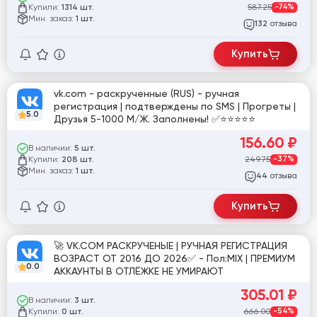
Купили:
587.25
-74%
1314 шт.
Мин. заказ:
1 шт.
отзыва
132
Купить
vk.com - раскрученные (RUS) - ручная
регистрация | подтверждены по SMS | Прогреты |
5.0
Друзья 5-1000 М/Ж. Заполнены! ✅⭐️⭐️⭐️⭐️⭐️
156.60
₽
В наличии:
5 шт.
Купили:
249.75
-37%
208 шт.
Мин. заказ:
1 шт.
отзыва
44
Купить
🚀 VK.COM РАСКРУЧЕНЫЕ | РУЧНАЯ РЕГИСТРАЦИЯ
ВОЗРАСТ ОТ 2016 ДО 2026✅ - Пол:MIX | ПРЕМИУМ
0.0
АККАУНТЫ В ОТЛЁЖКЕ НЕ УМИРАЮТ
305.01
₽
В наличии:
3 шт.
Купили:
666.00
-54%
0 шт.