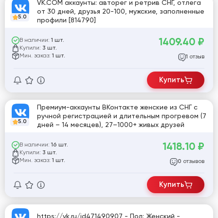
VK.COM аккаунты: авторег и ретрив СНГ, отлега
от 30 дней, друзья 20-100, мужские, заполненные
5.0
профили [814790]
1409.40
₽
В наличии:
1 шт.
Купили:
3 шт.
Мин. заказ:
1 шт.
отзыв
1
Купить
Премиум-аккаунты ВКонтакте женские из СНГ с
ручной регистрацией и длительным прогревом (7
5.0
дней – 14 месяцев), 27–1000+ живых друзей
1418.10
₽
В наличии:
16 шт.
Купили:
3 шт.
Мин. заказ:
1 шт.
отзывов
0
Купить
https://vk.ru/id471490907 - Пол: Женский -