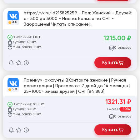
https://vk.ru/id213825259 - Пол: Женский - Друзей:
от 500 до 5000 - Имена: Больше на СНГ -
0.0
Заброшены! Читать описание!!!
1215.00
₽
В наличии:
1 шт.
Купили:
0 шт.
Мин. заказ:
1 шт.
отзывов
0
Купить
Премиум-аккаунты ВКонтакте женские | Ручная
регистрация | Прогрев от 7 дней до 14 месяцев |
5.0
25–1000+ живых друзей | СНГ [841883]
1321.31
₽
В наличии:
95 шт.
Купили:
1 468.13
-10%
2 шт.
Мин. заказ:
1 шт.
отзывов
0
Купить