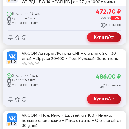
ОТ 7ДН. ДО 14 МЕСЯЦЕВ | от 27 до 1000+ живых
друзей
472.70
₽
В наличии:
16 шт.
Купили:
580.00
-19%
43 шт.
Мин. заказ:
1 шт.
отзывов
5
Купить
VK.COM Авторег/Ретрив СНГ - с отлегой от 30
дней - Друзья 20-100 - Пол: Мужской! Заполнены!
5.0
✅✅✅✅✅
486.00
₽
В наличии:
1 шт.
Купили:
57 шт.
Мин. заказ:
1 шт.
отзывов
13
Купить
VK.COM - Пол: Микс - Друзей: от 100 - Имена:
Больше славянские - Микс страны - С отлегой от
5.0
30 дней