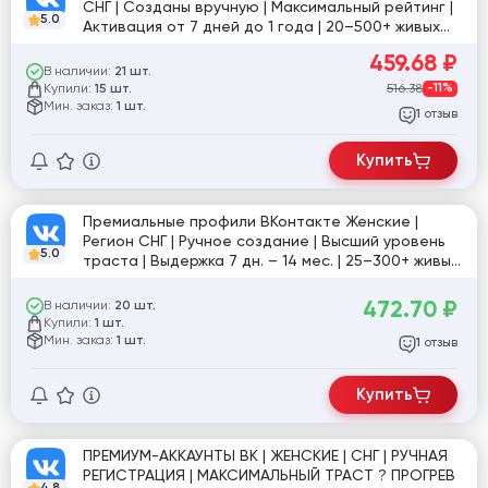
СНГ | Созданы вручную | Максимальный рейтинг |
5.0
Активация от 7 дней до 1 года | 20–500+ живых
друзей⭐️⭐️⭐️⭐️⭐️ [824859]
459.68
₽
В наличии:
21 шт.
Купили:
516.38
-11%
15 шт.
Мин. заказ:
1 шт.
отзыв
1
Купить
Премиальные профили ВКонтакте Женские |
Регион СНГ | Ручное создание | Высший уровень
5.0
траста | Выдержка 7 дн. – 14 мес. | 25–300+ живых
друзей [854231]
472.70
₽
В наличии:
20 шт.
Купили:
1 шт.
Мин. заказ:
1 шт.
отзыв
1
Купить
ПРЕМИУМ-АККАУНТЫ ВК | ЖЕНСКИЕ | СНГ | РУЧНАЯ
РЕГИСТРАЦИЯ | МАКСИМАЛЬНЫЙ ТРАСТ ? ПРОГРЕВ
4.8