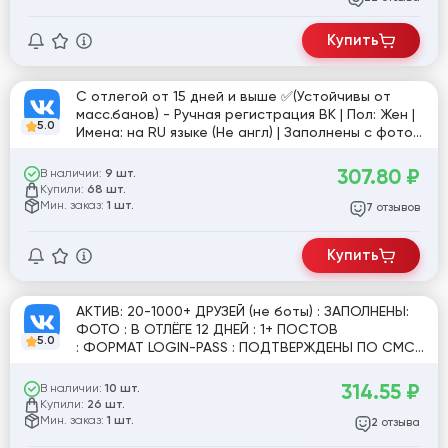
Купить
C отлегой от 15 дней и выше ✅(Устойчивы от
масс.банов) - Ручная регистрация ВК | Пол: Жен |
5.0
Имена: на RU языке (Не англ) | Заполнены с фото
❤️
307.80
₽
В наличии:
9 шт.
Купили:
68 шт.
Мин. заказ:
1 шт.
отзывов
7
Купить
АКТИВ: 20-1000+ ДРУЗЕЙ (не боты) : ЗАПОЛНЕНЫ:
ФОТО : В ОТЛЁГЕ 12 ДНЕЙ : 1+ ПОСТОВ
5.0
: ФОРМАТ LOGIN-PASS : ПОДТВЕРЖДЕНЫ ПО СМС :
ПОЛ - ЖЕН : СТРАНА - СНГ
314.55
₽
В наличии:
10 шт.
Купили:
26 шт.
Мин. заказ:
1 шт.
отзыва
2