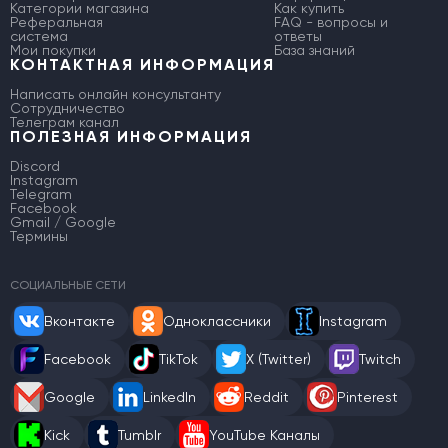
Категории магазина
Как купить
Реферальная
FAQ - вопросы и
система
ответы
Мои покупки
База знаний
КОНТАКТНАЯ ИНФОРМАЦИЯ
Написать онлайн консультанту
Сотрудничество
Телеграм канал
ПОЛЕЗНАЯ ИНФОРМАЦИЯ
Discord
Instagram
Telegram
Facebook
Gmail / Google
Термины
СОЦИАЛЬНЫЕ СЕТИ
Вконтакте
Одноклассники
Instagram
Facebook
TikTok
X (Twitter)
Twitch
Google
LinkedIn
Reddit
Pinterest
Kick
Tumblr
YouTube Каналы