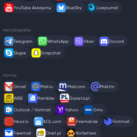
YouTube Аккаунты
BlueSky
Livejournal
МЕССЕНДЖЕРЫ
Telegram
WhatsApp
Viber
Discord
Skype
Snapchat
ПОЧТЫ
Gmail
Mail.ru
Mail.com
Mail.tm
WEB
Rambler
Gazeta.pl
Outlook / Hotmail
Yahoo
Gmx
Inbox.lv
AOL.com
Firemail.de
Firstmail
Freemail
Onet.pl
Notletters