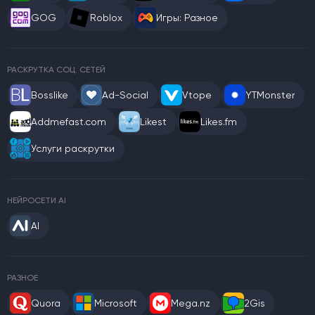
GOG
Roblox
Игры: Разное
РАСКРУТКА СОЦ. СЕТЕЙ
Bosslike
Ad-Social
Vtope
YTMonster
Addmefast.com
Likest
Likes.fm
Услуги раскрутки
НЕЙРОСЕТИ AI
AI
РАЗНОЕ
Quora
Microsoft
Mega.nz
2Gis