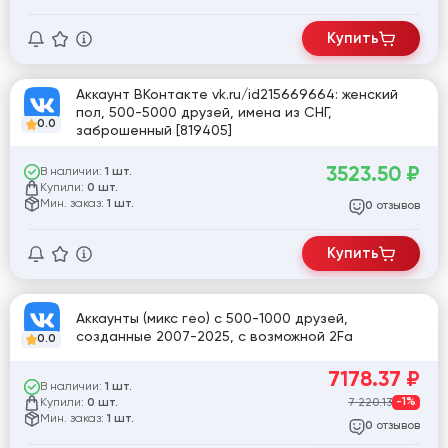
Купить
Аккаунт ВКонтакте vk.ru/id215669664: женский
пол, 500-5000 друзей, имена из СНГ,
0.0
заброшенный [819405]
3523.50
₽
В наличии:
1 шт.
Купили:
0 шт.
Мин. заказ:
1 шт.
отзывов
0
Купить
Аккаунты (микс гео) с 500-1000 друзей,
созданные 2007-2025, с возможной 2Fa
0.0
7178.37
₽
В наличии:
1 шт.
Купили:
7 220.13
-1%
0 шт.
Мин. заказ:
1 шт.
отзывов
0