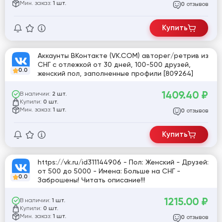
Мин. заказ:
1 шт.
отзывов
0
Купить
Аккаунты ВКонтакте (VK.COM) авторег/ретрив из
СНГ с отлежкой от 30 дней, 100-500 друзей,
0.0
женский пол, заполненные профили [809264]
1409.40
₽
В наличии:
2 шт.
Купили:
0 шт.
Мин. заказ:
1 шт.
отзывов
0
Купить
https://vk.ru/id311144906 - Пол: Женский - Друзей:
от 500 до 5000 - Имена: Больше на СНГ -
0.0
Заброшены! Читать описание!!!
1215.00
₽
В наличии:
1 шт.
Купили:
0 шт.
Мин. заказ:
1 шт.
отзывов
0