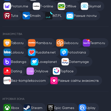
Proton.me
T-online
Offilive
Skymail
Tuta
Emailn
INT.PL
Разные почты
ЗНАКОМСТВА
Tabor.ru
Mamba.ru
Beboo.ru
Teamo.ru
Loloo.ru
Rusdate.net
Fotostrana
Badanga
Loveplanet
Datemyage
Dating
Onlylove
Topface
Bez-kompleksov.com
Разные сайты знакомств
ИГРОВАЯ ЗОНА
Xbox
Steam
Epic Games
Uplay