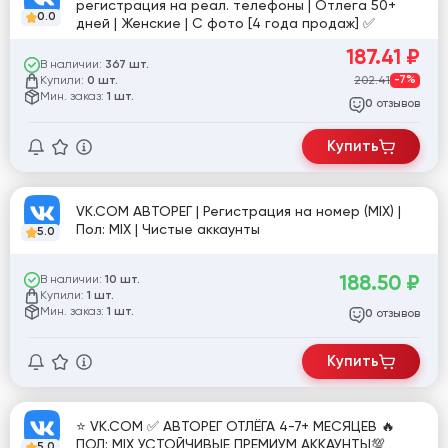
регистрация на реал. телефоны | Отлега 50+
0.0
дней | Женские | С фото [4 года продаж] ✅
187.41
₽
В наличии:
367 шт.
Купили:
202.41
-7%
0 шт.
Мин. заказ:
1 шт.
отзывов
0
Купить
VK.COM АВТОРЕГ | Регистрация на номер (MIX) |
Пол: MIX | Чистые аккаунты
5.0
188.50
₽
В наличии:
10 шт.
Купили:
1 шт.
Мин. заказ:
1 шт.
отзывов
0
Купить
⭐️ VK.COM ✅ АВТОРЕГ ОТЛЁГА 4-7+ МЕСЯЦЕВ 🔥
ПОЛ: MIX УСТОЙЧИВЫЕ ПРЕМИУМ АККАУНТЫ💯
5.0