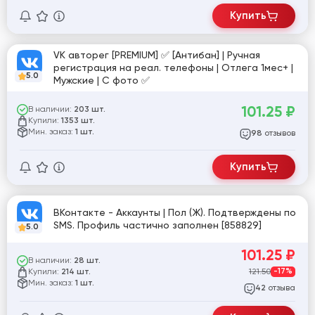
Купить
VK авторег [PREMIUM] ✅ [Антибан] | Ручная
регистрация на реал. телефоны | Отлега 1мес+ |
5.0
Мужские | С фото ✅
101.25
₽
В наличии:
203 шт.
Купили:
1353 шт.
Мин. заказ:
1 шт.
отзывов
98
Купить
ВКонтакте - Аккаунты | Пол (Ж). Подтверждены по
SMS. Профиль частично заполнен [858829]
5.0
101.25
₽
В наличии:
28 шт.
Купили:
121.50
-17%
214 шт.
Мин. заказ:
1 шт.
отзыва
42