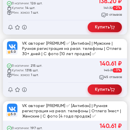
138.20
₽
В наличии:
126 шт.
Купили:
141.32
-2%
14 шт.
Мин. заказ:
1 шт.
отзывов
0
Купить
VK авторег [PREMIUM] ✅ [Антибан] | Мужские |
Ручная регистрация на реал. телефоны | Отлега
5.0
30+ дней | С фото [10 лет продаж] ✅
140.61
₽
В наличии:
215 шт.
Купили:
145.31
-3%
1318 шт.
Мин. заказ:
1 шт.
отзывов
45
Купить
VK авторег [PREMIUM] ✅ [Антибан] | Ручная
регистрация на реал. телефоны | Отлега 1мес+ |
5.0
Женские | С фото [4 года продаж] ✅
140.61
₽
В наличии:
197 шт.