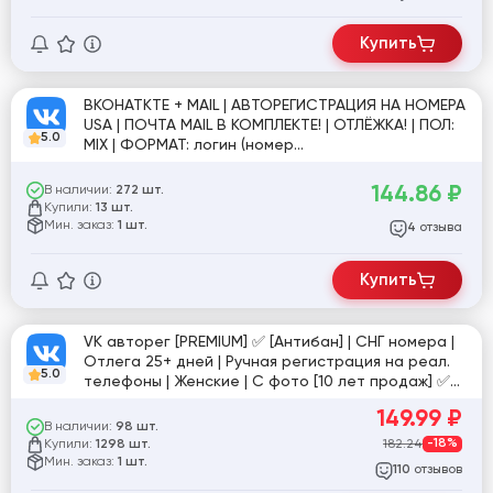
Купить
ВКОНАТКТЕ + MAIL | АВТОРЕГИСТРАЦИЯ НА НОМЕРА
USA | ПОЧТА MAIL В КОМПЛЕКТЕ! | ОТЛЁЖКА! | ПОЛ:
5.0
MIX | ФОРМАТ: логин (номер
телефона):почта:пароль:ссылка #919783
144.86
₽
В наличии:
272 шт.
Купили:
13 шт.
Мин. заказ:
1 шт.
отзыва
4
Купить
VK авторег [PREMIUM] ✅ [Антибан] | СНГ номера |
Отлега 25+ дней | Ручная регистрация на реал.
5.0
телефоны | Женские | С фото [10 лет продаж] ✅
[845570]
149.99
₽
В наличии:
98 шт.
Купили:
182.24
-18%
1298 шт.
Мин. заказ:
1 шт.
отзывов
110