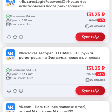
✨Выдача:Login:Password:ID✨Новые без
5.0
использования после регистрации❗️✨
131.25
₽
В наличии:
84 шт.
Купили:
140.63
-7%
358 шт.
Мин. заказ:
1 шт.
отзывов
40
Купить
ВКонтакте Авторег ТО САМОЕ СНГ, ручная
регистрация на Физ симки, приветные прокси
5.0
131.25
₽
В наличии:
163 шт.
Купили:
202.50
-35%
364 шт.
Мин. заказ:
1 шт.
отзывов
50
Купить
VK.com - Неактив (без привязки к тел),
друзей:MIX, страна:MIX, пол:MIX
5.0