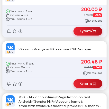
200.00
₽
В наличии:
3 шт.
Купили:
270.00
-26%
4 шт.
Мин. заказ:
1 шт.
отзывов
0
Купить
VK.com - Аккаунты ВК женские СНГ Авторег
5.0
200.48
₽
В наличии:
31 шт.
Купили:
263.25
-24%
114 шт.
Мин. заказ:
1 шт.
отзывов
20
Купить
✳️VK - Mix of countries✅Registration on real
Android✅Gender M/F✅Account format:
0.0
emails:Password✅Residential proxies✅1-6 month