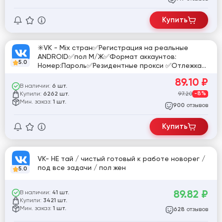
Купить
✳️VK - Mix стран✅Регистрация на реальные
ANDROID✅пол М/Ж✅Формат аккаунтов:
5.0
Номер:Пароль✅Резидентные прокси ✅Отлежка
до 14 дней
89.10
₽
В наличии:
6 шт.
Купили:
97.20
-8%
6262 шт.
Мин. заказ:
1 шт.
отзывов
900
Купить
VK- НЕ тай / чистый готовый к работе новорег /
под все задачи / пол жен
5.0
89.82
₽
В наличии:
41 шт.
Купили:
3421 шт.
Мин. заказ:
1 шт.
отзывов
628