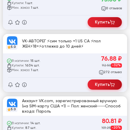
Купили:
1 шт.
Мин. заказ:
1 шт.
отзывов
0
Купить
VK-АВТОРЕГ ⚡️сим только +1 US CA ⚡️пол
ЖЕН⚡️18+⚡️отлежка до 10 дней⚡️
5.0
76.88
₽
В наличии:
15 шт.
Купили:
112.50
-32%
1634 шт.
Мин. заказ:
1 шт.
отзыва
272
Купить
Аккаунт VK.com, зарегистрированный вручную
(на SIM-карту США +1) — Пол: женский----Способ
5.0
входа: Пароль
80.81
₽
В наличии:
14 шт.
Купили:
101.25
-20%
87 шт.