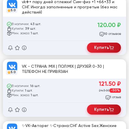
vk➕+ пару дней отлежки! Сим-физ +1 +66+33 и
СНГ. Иногда заполненные и прогретые (без мас
5.0
действий)
120.00
₽
В наличии:
43 шт.
Купили:
39 шт.
Мин. заказ:
1 шт.
отзывов
10
Купить
VK - СТРАНA: MIX | ПОЛ:MIX | ДРУЗЕЙ 0-30 |
ТЕЛЕФОН НЕ ПРИВЯЗАН
5.0
121.50
₽
В наличии:
16 шт.
Купили:
243.00
-50%
1 шт.
Мин. заказ:
1 шт.
отзыв
1
Купить
✨VK-Авторег ✨Страна:СНГ Active Sex:Женские