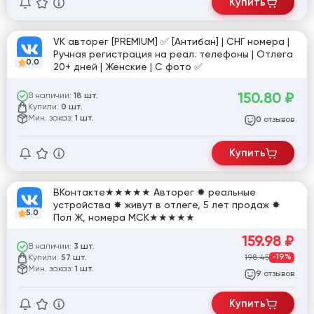
Купить
VK авторег [PREMIUM] ✅ [Антибан] | СНГ номера |
Ручная регистрация на реал. телефоны | Отлега
0.0
20+ дней | Женские | С фото ✅
150.80
₽
В наличии:
18 шт.
Купили:
0 шт.
Мин. заказ:
1 шт.
отзывов
0
Купить
ВКонтакте★★★★★ Авторег ✸ реальные
устройства ✸ живут в отлеге, 5 лет продаж ✸
5.0
Пол Ж, номера МСК★★★★★
159.98
₽
В наличии:
3 шт.
Купили:
198.45
-19%
57 шт.
Мин. заказ:
1 шт.
отзывов
9
Купить