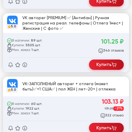
Купить
VK авторег [PREMIUM] ✅ [Антибан] | Ручная
регистрация на реал. телефоны | Отлега 1мес+ |
5.0
Женские | С фото ✅
101.25
₽
В наличии:
89 шт.
Купили:
5505 шт.
Мин. заказ:
1 шт.
отзывов
346
Купить
VK-ЗАПОЛНЕНЫЙ авторег + отлега (может
быть)✅+1 США✅ | пол ЖЕН | лет-20+ | отлежка
5.0
103.13
₽
В наличии:
60 шт.
Купили:
131.25
-21%
1922 шт.
Мин. заказ:
1 шт.
отзыва
322
Купить