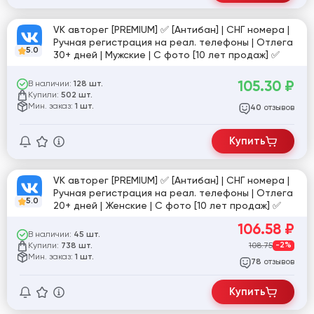
VK авторег [PREMIUM] ✅ [Антибан] | СНГ номера |
Ручная регистрация на реал. телефоны | Отлега
5.0
30+ дней | Мужские | С фото [10 лет продаж] ✅
105.30
₽
В наличии:
128 шт.
Купили:
502 шт.
Мин. заказ:
1 шт.
отзывов
40
Купить
VK авторег [PREMIUM] ✅ [Антибан] | СНГ номера |
Ручная регистрация на реал. телефоны | Отлега
5.0
20+ дней | Женские | С фото [10 лет продаж] ✅
106.58
₽
В наличии:
45 шт.
Купили:
108.75
-2%
738 шт.
Мин. заказ:
1 шт.
отзывов
78
Купить