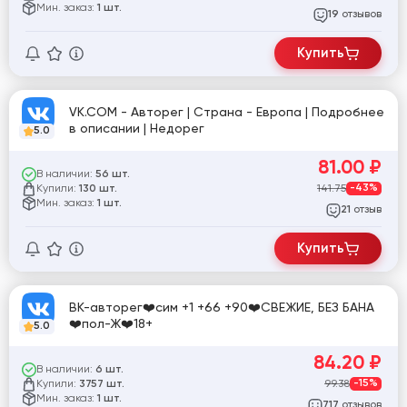
Мин. заказ:
1 шт.
отзывов
19
Купить
VK.COM - Авторег | Страна - Европа | Подробнее
в описании | Недорег
5.0
81.00
₽
В наличии:
56 шт.
Купили:
141.75
-43%
130 шт.
Мин. заказ:
1 шт.
отзыв
21
Купить
ВК-авторег❤️сим +1 +66 +90❤️СВЕЖИЕ, БЕЗ БАНА
❤️пол-Ж❤️18+
5.0
84.20
₽
В наличии:
6 шт.
Купили:
99.38
-15%
3757 шт.
Мин. заказ:
1 шт.
отзывов
717