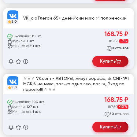
VK_с оТлегой 65+ дней✅сим микс ✅ пол женский
5.0
168.75
₽
В наличии:
8 шт.
Купили:
182.25
-7%
1 шт.
Мин. заказ:
1 шт.
отзывов
0
Купить
⭐️ ⭐️ ⭐️ VK.com - АВТОРЕГ, живут хорошо, ⚠️ СНГ-№1
МСК⚠️ не микс, только одно гео, пол-ж, Вход по
5.0
паролю!!! ⭐️ ⭐️ ⭐️
168.75
₽
В наличии:
103 шт.
Купили:
187.50
-10%
127 шт.
Мин. заказ:
1 шт.
отзывов
30
Купить