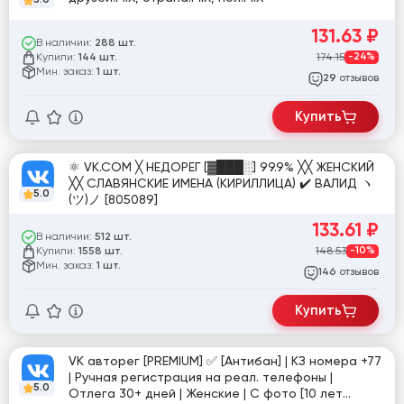
131.63
₽
В наличии:
288 шт.
Купили:
174.15
-24%
144 шт.
Мин. заказ:
1 шт.
отзывов
29
Купить
⚛️ VK.COM ╳ НЕДОРЕГ [▓███░] 99.9% ╳╳ ЖЕНСКИЙ
╳╳ СЛАВЯНСКИЕ ИМЕНА (КИРИЛЛИЦА) ✔️ ВАЛИД ヽ
5.0
(ツ)ノ [805089]
133.61
₽
В наличии:
512 шт.
Купили:
148.53
-10%
1558 шт.
Мин. заказ:
1 шт.
отзывов
146
Купить
VK авторег [PREMIUM] ✅ [Антибан] | КЗ номера +77
| Ручная регистрация на реал. телефоны |
5.0
Отлега 30+ дней | Женские | С фото [10 лет