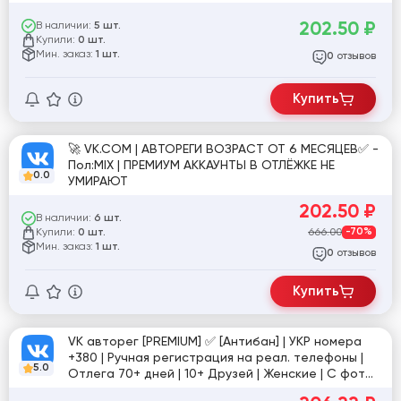
old
202.50
₽
В наличии:
5 шт.
Купили:
0 шт.
Мин. заказ:
1 шт.
отзывов
0
Купить
🚀 VK.COM | АВТОРЕГИ ВОЗРАСТ ОТ 6 МЕСЯЦЕВ✅ -
Пол:MIX | ПРЕМИУМ АККАУНТЫ В ОТЛЁЖКЕ НЕ
0.0
УМИРАЮТ
202.50
₽
В наличии:
6 шт.
Купили:
666.00
-70%
0 шт.
Мин. заказ:
1 шт.
отзывов
0
Купить
VK авторег [PREMIUM] ✅ [Антибан] | УКР номера
+380 | Ручная регистрация на реал. телефоны |
5.0
Отлега 70+ дней | 10+ Друзей | Женские | С фото
[10 лет продаж] ✅