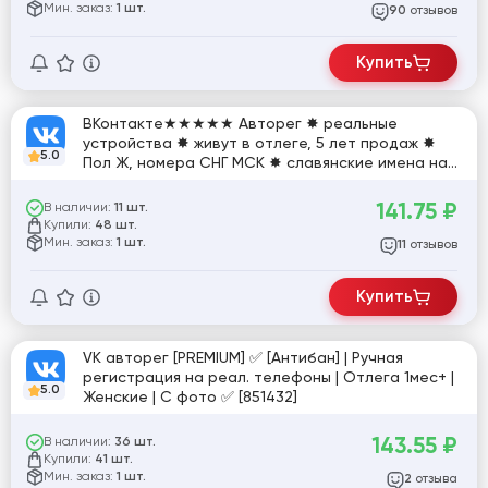
Мин. заказ:
1 шт.
отзывов
90
Купить
ВКонтакте★★★★★ Авторег ✸ реальные
устройства ✸ живут в отлеге, 5 лет продаж ✸
5.0
Пол Ж, номера СНГ МСК ✸ славянские имена на
КИРИЛЛИЦЕ★★★★★
141.75
₽
В наличии:
11 шт.
Купили:
48 шт.
Мин. заказ:
1 шт.
отзывов
11
Купить
VK авторег [PREMIUM] ✅ [Антибан] | Ручная
регистрация на реал. телефоны | Отлега 1мес+ |
5.0
Женские | С фото ✅ [851432]
143.55
₽
В наличии:
36 шт.
Купили:
41 шт.
Мин. заказ:
1 шт.
отзыва
2