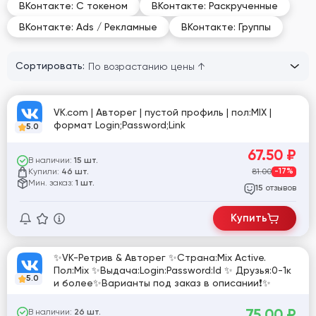
ВКонтакте: С токеном
ВКонтакте: Раскрученные
ВКонтакте: Ads / Рекламные
ВКонтакте: Группы
Сортировать:
VK.com | Авторег | пустой профиль | пол:MIX |
формат Login;Password;Link
5.0
67.50
₽
В наличии:
15 шт.
Купили:
81.00
-17%
46 шт.
Мин. заказ:
1 шт.
отзывов
15
Купить
✨VK-Ретрив & Авторег ✨Страна:Mix Active.
Пол:Mix ✨Выдача:Login:Password:Id ✨ Друзья:0-1к
5.0
и более✨Варианты под заказ в описании❗️✨
75.00
₽
В наличии:
26 шт.