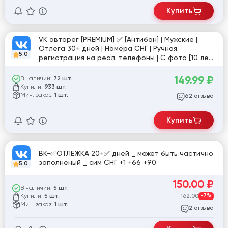
Купить
VK авторег [PREMIUM] ✅ [Антибан] | Мужские |
Отлега 30+ дней | Номера СНГ | Ручная
5.0
регистрация на реал. телефоны | С фото [10 лет
продаж] ✅
149.99
₽
В наличии:
72 шт.
Купили:
933 шт.
Мин. заказ:
1 шт.
отзыва
62
Купить
ВК-✅ОТЛЕЖКА 20+✅ дней _ может быть частично
заполненый _ сим СНГ +1 +66 +90
5.0
150.00
₽
В наличии:
5 шт.
Купили:
162.00
-7%
5 шт.
Мин. заказ:
1 шт.
отзыва
2