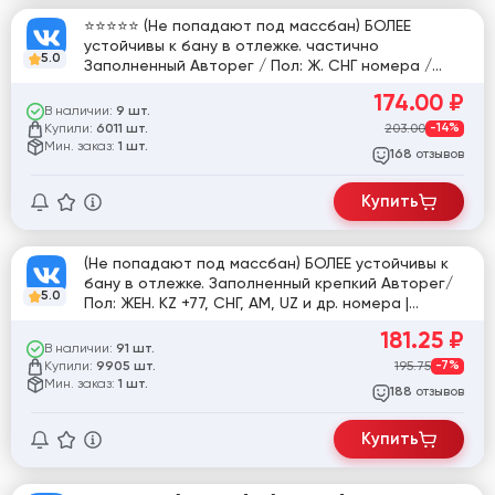
⭐⭐⭐⭐⭐ (Не попадают под массбан) БОЛЕЕ
устойчивы к бану в отлежке. частично
5.0
Заполненный Авторег / Пол: Ж. СНГ номера /
Работа на РФ прокси / (СМ. ОПИСАНИЕ) | Авторег
174.00
₽
VK.COM (ВКонтакте, ВК) Женские (SMS)
В наличии:
9 шт.
Купили:
203.00
-14%
6011 шт.
Мин. заказ:
1 шт.
отзывов
168
Купить
(Не попадают под массбан) БОЛЕЕ устойчивы к
бану в отлежке. Заполненный крепкий Авторег/
5.0
Пол: ЖЕН. KZ +77, СНГ, АМ, UZ и др. номера |
VK.COM (ВКонтакте, ВК) Женские ФОТО (SMS)
181.25
₽
В наличии:
91 шт.
Купили:
195.75
-7%
9905 шт.
Мин. заказ:
1 шт.
отзывов
188
Купить