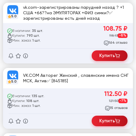
vk.com-зарегистрированы парудней назад ? +1
США +66??на ЭМУЛЯТОРАХ +ФИЗ симки?✅
5.0
зарегистрированы есть дней назад
108.75
₽
В наличии:
35 шт.
Купили:
118.13
-8%
793 шт.
Мин. заказ:
1 шт.
отзыва
164
Купить
VK.COM Авторег Женский , славянские имена СНГ
МСК, Актив✅ [845185]
5.0
112.50
₽
В наличии:
135 шт.
Купили:
121.50
-7%
108 шт.
Мин. заказ:
1 шт.
отзывов
15
Купить