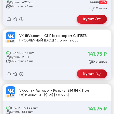
Купили:
149.99
-6%
4726 шт.
Мин. заказ:
1 шт.
отзыв
531
Купить
VK ⚫Vk.com - СНГ ❗с номером СНГ❗БЕЗ
ПРОБЛЕМНЫЙ ВХОД ❗ логин : пасс
5.0
141.75
₽
В наличии:
3 шт.
Купили:
2 шт.
Мин. заказ:
1 шт.
отзывов
0
Купить
VK.com - Авторег- Ретрив. SIM (Mix).Пол:
(Ж):Имена(СНГ):(+21) [775975]
5.0
141.75
₽
В наличии:
366 шт.
Купили:
553 шт.