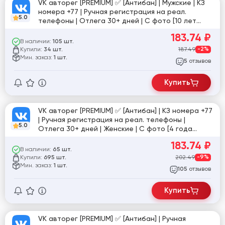
VK авторег [PREMIUM] ✅ [Антибан] | Мужские | КЗ
номера +77 | Ручная регистрация на реал.
5.0
телефоны | Отлега 30+ дней | С фото [10 лет
продаж] ✅
183.74
₽
В наличии:
105 шт.
Купили:
187.49
-2%
34 шт.
Мин. заказ:
1 шт.
отзывов
5
Купить
VK авторег [PREMIUM] ✅ [Антибан] | КЗ номера +77
| Ручная регистрация на реал. телефоны |
5.0
Отлега 30+ дней | Женские | С фото [4 года
продаж] ✅
183.74
₽
В наличии:
65 шт.
Купили:
202.49
-9%
695 шт.
Мин. заказ:
1 шт.
отзывов
105
Купить
VK авторег [PREMIUM] ✅ [Антибан] | Ручная