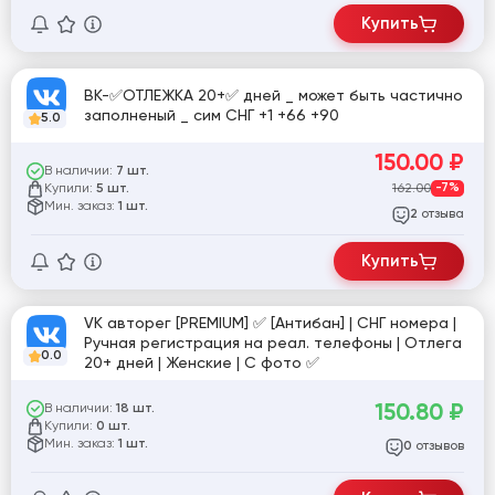
Купить
ВК-✅ОТЛЕЖКА 20+✅ дней _ может быть частично
заполненый _ сим СНГ +1 +66 +90
5.0
150.00
₽
В наличии:
7 шт.
Купили:
162.00
-7%
5 шт.
Мин. заказ:
1 шт.
отзыва
2
Купить
VK авторег [PREMIUM] ✅ [Антибан] | СНГ номера |
Ручная регистрация на реал. телефоны | Отлега
0.0
20+ дней | Женские | С фото ✅
150.80
₽
В наличии:
18 шт.
Купили:
0 шт.
Мин. заказ:
1 шт.
отзывов
0