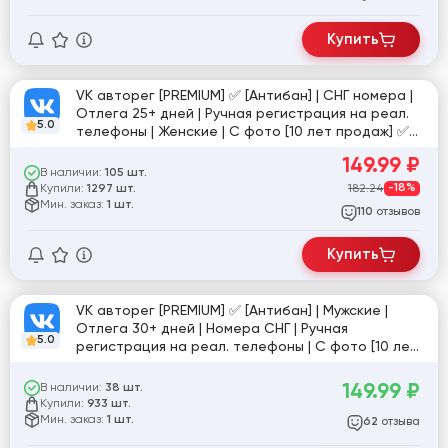
Купить
VK авторег [PREMIUM] ✅ [Антибан] | СНГ номера |
Отлега 25+ дней | Ручная регистрация на реал.
5.0
телефоны | Женские | С фото [10 лет продаж] ✅
[845570]
149.99
₽
В наличии:
105 шт.
Купили:
182.24
-18%
1297 шт.
Мин. заказ:
1 шт.
отзывов
110
Купить
VK авторег [PREMIUM] ✅ [Антибан] | Мужские |
Отлега 30+ дней | Номера СНГ | Ручная
5.0
регистрация на реал. телефоны | С фото [10 лет
продаж] ✅
149.99
₽
В наличии:
38 шт.
Купили:
933 шт.
Мин. заказ:
1 шт.
отзыва
62