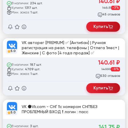
140.61
₽
В наличии:
234 шт.
Купили:
145.31
-3%
1317 шт.
Мин. заказ:
1 шт.
отзывов
45
Купить
VK авторег [PREMIUM] ✅ [Антибан] | Ручная
регистрация на реал. телефоны | Отлега 1мес+ |
5.0
Женские | С фото [4 года продаж] ✅
140.61
₽
В наличии:
187 шт.
Купили:
149.99
-6%
4709 шт.
Мин. заказ:
1 шт.
отзывов
530
Купить
VK ⚫Vk.com - СНГ ❗с номером СНГ❗БЕЗ
ПРОБЛЕМНЫЙ ВХОД ❗ логин : пасс
5.0
141.75
₽
В наличии:
3 шт.