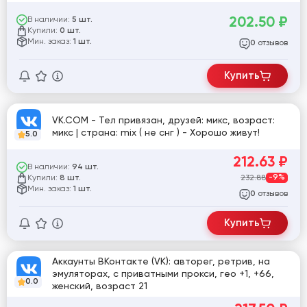
old
202.50
₽
В наличии:
5 шт.
Купили:
0 шт.
Мин. заказ:
1 шт.
отзывов
0
Купить
VK.COM - Тел привязан, друзей: микс, возраст:
микс | страна: mix ( не снг ) - Хорошо живут!
5.0
212.63
₽
В наличии:
94 шт.
Купили:
232.88
-9%
8 шт.
Мин. заказ:
1 шт.
отзывов
0
Купить
Аккаунты ВКонтакте (VK): авторег, ретрив, на
эмуляторах, с приватными прокси, гео +1, +66,
0.0
женский, возраст 21