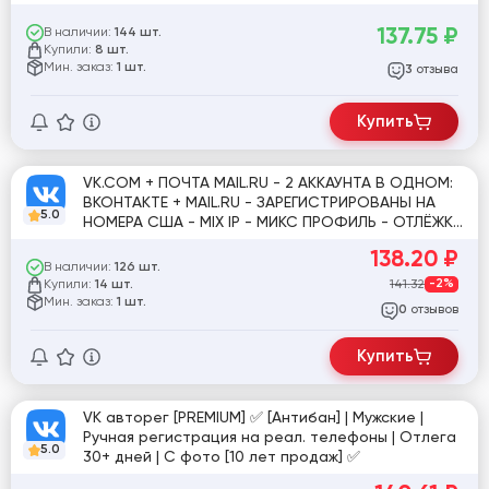
10+ ДНЕЙ #919789
137.75
₽
В наличии:
144 шт.
Купили:
8 шт.
Мин. заказ:
1 шт.
отзыва
3
Купить
VK.COM + ПОЧТА MAIL.RU - 2 АККАУНТА В ОДНОМ:
ВКОНТАКТЕ + MAIL.RU - ЗАРЕГИСТРИРОВАНЫ НА
5.0
НОМЕРА США - MIX IP - МИКС ПРОФИЛЬ - ОТЛЁЖКА
10+ ДНЕЙ
138.20
₽
В наличии:
126 шт.
Купили:
141.32
-2%
14 шт.
Мин. заказ:
1 шт.
отзывов
0
Купить
VK авторег [PREMIUM] ✅ [Антибан] | Мужские |
Ручная регистрация на реал. телефоны | Отлега
5.0
30+ дней | С фото [10 лет продаж] ✅