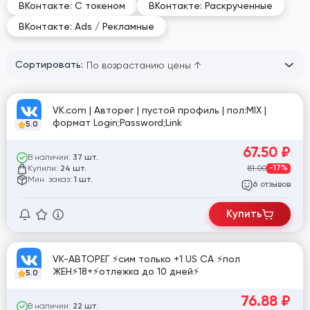
ВКонтакте: С токеном
ВКонтакте: Раскрученные
ВКонтакте: Ads / Рекламные
Сортировать:
VK.com | Авторег | пустой профиль | пол:MIX |
формат Login;Password;Link
5.0
67.50
₽
В наличии:
37 шт.
Купили:
81.00
-17%
24 шт.
Мин. заказ:
1 шт.
отзывов
6
Купить
VK-АВТОРЕГ ⚡️сим только +1 US CA ⚡️пол
ЖЕН⚡️18+⚡️отлежка до 10 дней⚡️
5.0
76.88
₽
В наличии:
22 шт.