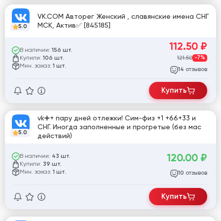
VK.COM Авторег Женский , славянские имена СНГ
МСК, Актив✅ [845185]
5.0
112.50
₽
В наличии:
156 шт.
Купили:
121.50
-7%
106 шт.
Мин. заказ:
1 шт.
отзывов
14
Купить
vk➕+ пару дней отлежки! Сим-физ +1 +66+33 и
СНГ. Иногда заполненные и прогретые (без мас
5.0
действий)
120.00
₽
В наличии:
43 шт.
Купили:
39 шт.
Мин. заказ:
1 шт.
отзывов
10
Купить