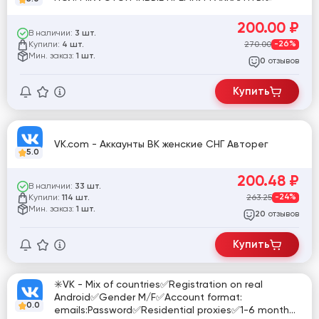
200.00
₽
В наличии:
3 шт.
Купили:
270.00
-26%
4 шт.
Мин. заказ:
1 шт.
отзывов
0
Купить
VK.com - Аккаунты ВК женские СНГ Авторег
5.0
200.48
₽
В наличии:
33 шт.
Купили:
263.25
-24%
114 шт.
Мин. заказ:
1 шт.
отзывов
20
Купить
✳️VK - Mix of countries✅Registration on real
Android✅Gender M/F✅Account format:
0.0
emails:Password✅Residential proxies✅1-6 month