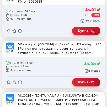
(ツ)ノ [805089]
133.61
₽
В наличии:
545 шт.
Купили:
148.53
-10%
1558 шт.
Мин. заказ:
1 шт.
отзывов
146
Купить
VK авторег [PREMIUM] ✅ [Антибан] | КЗ номера +77
| Ручная регистрация на реал. телефоны |
5.0
Отлега 30+ дней | Женские | С фото [10 лет
продаж] ✅
133.65
₽
В наличии:
38 шт.
Купили:
48 шт.
Мин. заказ:
1 шт.
отзыва
3
Купить
VK.COM + ПОЧТА MAIL.RU - 2 АККАУНТА В ОДНОМ:
ВКОНТАКТЕ + MAIL.RU - ЗАРЕГИСТРИРОВАНЫ НА
5.0
НОМЕРА США - MIX IP - МИКС ПРОФИЛЬ - ОТЛЁЖКА