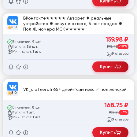
Купить
ВКонтакте★★★★★ Авторег ✸ реальные
устройства ✸ живут в отлеге, 5 лет продаж ✸
5.0
Пол Ж, номера МСК★★★★★
159.98
₽
В наличии:
9 шт.
Купили:
198.45
-19%
56 шт.
Мин. заказ:
1 шт.
отзывов
9
Купить
VK_с оТлегой 65+ дней✅сим микс ✅ пол женский
5.0
168.75
₽
В наличии:
8 шт.
Купили:
182.25
-7%
1 шт.
Мин. заказ:
1 шт.
отзывов
0
Купить