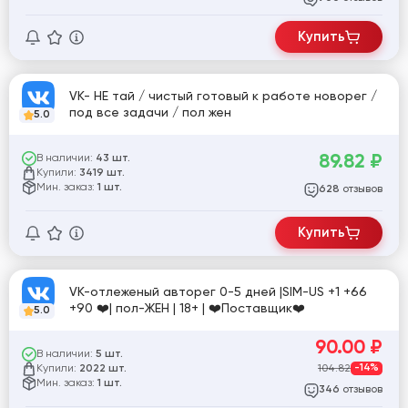
Купить
VK- НЕ тай / чистый готовый к работе новорег /
под все задачи / пол жен
5.0
89.82
₽
В наличии:
43 шт.
Купили:
3419 шт.
Мин. заказ:
1 шт.
отзывов
628
Купить
VK-отлеженый авторег 0-5 дней |SIM-US +1 +66
+90 ❤️| пол-ЖЕН | 18+ | ❤️Поставщик❤️
5.0
90.00
₽
В наличии:
5 шт.
Купили:
104.82
-14%
2022 шт.
Мин. заказ:
1 шт.
отзывов
346