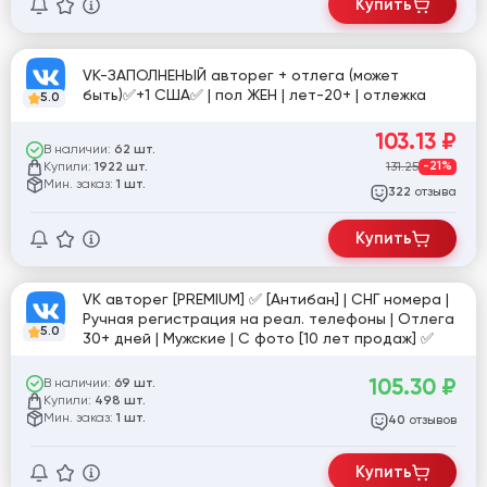
Купить
VK-ЗАПОЛНЕНЫЙ авторег + отлега (может
быть)✅+1 США✅ | пол ЖЕН | лет-20+ | отлежка
5.0
103.13
₽
В наличии:
62 шт.
Купили:
131.25
-21%
1922 шт.
Мин. заказ:
1 шт.
отзыва
322
Купить
VK авторег [PREMIUM] ✅ [Антибан] | СНГ номера |
Ручная регистрация на реал. телефоны | Отлега
5.0
30+ дней | Мужские | С фото [10 лет продаж] ✅
105.30
₽
В наличии:
69 шт.
Купили:
498 шт.
Мин. заказ:
1 шт.
отзывов
40
Купить