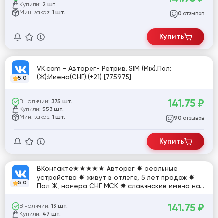
Купили:
2 шт.
Мин. заказ:
1 шт.
отзывов
0
Купить
VK.com - Авторег- Ретрив. SIM (Mix).Пол:
(Ж):Имена(СНГ):(+21) [775975]
5.0
141.75
₽
В наличии:
375 шт.
Купили:
553 шт.
Мин. заказ:
1 шт.
отзывов
90
Купить
ВКонтакте★★★★★ Авторег ✸ реальные
устройства ✸ живут в отлеге, 5 лет продаж ✸
5.0
Пол Ж, номера СНГ МСК ✸ славянские имена на
КИРИЛЛИЦЕ★★★★★
141.75
₽
В наличии:
13 шт.
Купили:
47 шт.