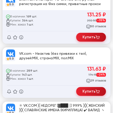
регистрация на Физ симки, приветные прокси
5.0
131.25
₽
В наличии:
169 шт.
Купили:
202.50
-35%
364 шт.
Мин. заказ:
1 шт.
отзывов
50
Купить
VK.com - Неактив (без привязки к тел),
друзей:MIX, страна:MIX, пол:MIX
5.0
131.63
₽
В наличии:
289 шт.
Купили:
174.15
-24%
143 шт.
Мин. заказ:
1 шт.
отзывов
29
Купить
⚛️ VK.COM ╳ НЕДОРЕГ [▓███░] 99.9% ╳╳ ЖЕНСКИЙ
╳╳ СЛАВЯНСКИЕ ИМЕНА (КИРИЛЛИЦА) ✔️ ВАЛИД ヽ
5.0