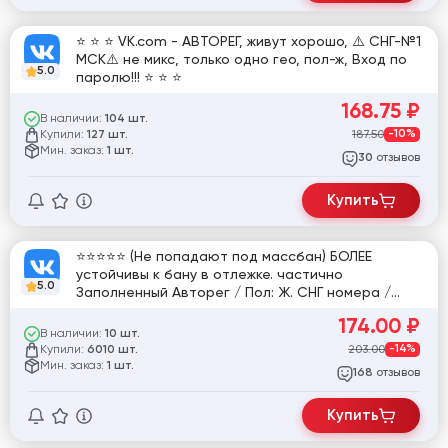
⭐️ ⭐️ ⭐️ VK.com - АВТОРЕГ, живут хорошо, ⚠️ СНГ-№1
МСК⚠️ не микс, только одно гео, пол-ж, Вход по
5.0
паролю!!! ⭐️ ⭐️ ⭐️
168.75
₽
В наличии:
104 шт.
Купили:
187.50
-10%
127 шт.
Мин. заказ:
1 шт.
отзывов
30
Купить
⭐⭐⭐⭐⭐ (Не попадают под массбан) БОЛЕЕ
устойчивы к бану в отлежке. частично
5.0
Заполненный Авторег / Пол: Ж. СНГ номера /
Работа на РФ прокси / (СМ. ОПИСАНИЕ) | Авторег
174.00
₽
VK.COM (ВКонтакте, ВК) Женские (SMS)
В наличии:
10 шт.
Купили:
203.00
-14%
6010 шт.
Мин. заказ:
1 шт.
отзывов
168
Купить