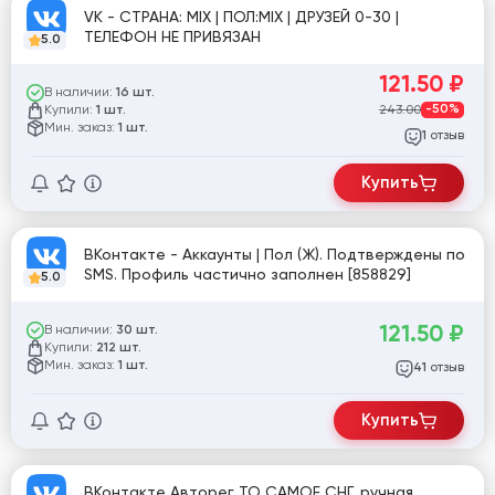
VK - СТРАНA: MIX | ПОЛ:MIX | ДРУЗЕЙ 0-30 |
ТЕЛЕФОН НЕ ПРИВЯЗАН
5.0
121.50
₽
В наличии:
16 шт.
Купили:
243.00
-50%
1 шт.
Мин. заказ:
1 шт.
отзыв
1
Купить
ВКонтакте - Аккаунты | Пол (Ж). Подтверждены по
SMS. Профиль частично заполнен [858829]
5.0
121.50
₽
В наличии:
30 шт.
Купили:
212 шт.
Мин. заказ:
1 шт.
отзыв
41
Купить
ВКонтакте Авторег ТО САМОЕ СНГ, ручная