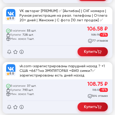
VK авторег [PREMIUM] ✅ [Антибан] | СНГ номера |
Ручная регистрация на реал. телефоны | Отлега
5.0
20+ дней | Женские | С фото [10 лет продаж] ✅
106.58
₽
В наличии:
55 шт.
Купили:
108.75
-2%
728 шт.
Мин. заказ:
1 шт.
отзывов
77
Купить
vk.com-зарегистрированы парудней назад ? +1
США +66??на ЭМУЛЯТОРАХ +ФИЗ симки?✅
5.0
зарегистрированы есть дней назад
108.75
₽
В наличии:
37 шт.
Купили:
118.13
-8%
793 шт.
Мин. заказ:
1 шт.
отзыва
164
Купить