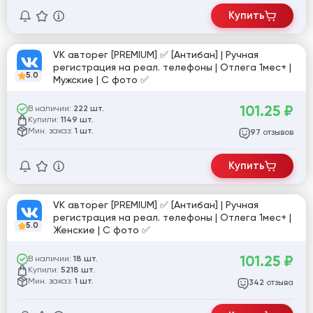
Купить
VK авторег [PREMIUM] ✅ [Антибан] | Ручная
регистрация на реал. телефоны | Отлега 1мес+ |
5.0
Мужские | С фото ✅
101.25
₽
В наличии:
222 шт.
Купили:
1149 шт.
Мин. заказ:
1 шт.
отзывов
97
Купить
VK авторег [PREMIUM] ✅ [Антибан] | Ручная
регистрация на реал. телефоны | Отлега 1мес+ |
5.0
Женские | С фото ✅
101.25
₽
В наличии:
18 шт.
Купили:
5218 шт.
Мин. заказ:
1 шт.
отзыва
342