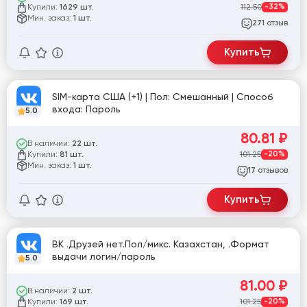
Купили:
112.50
-32%
1629 шт.
Мин. заказ:
1 шт.
отзыв
271
Купить
SIM-карта США (+1) | Пол: Смешанный | Способ
входа: Пароль
5.0
80.81
₽
В наличии:
22 шт.
Купили:
101.25
-20%
81 шт.
Мин. заказ:
1 шт.
отзывов
17
Купить
ВК .Друзей нет.Пол/микс. Казахстан, .Формат
выдачи логин/пароль
5.0
81.00
₽
В наличии:
2 шт.
Купили:
101.25
-20%
169 шт.