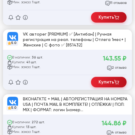
Мин. заказ:
1 шт.
отзывов
11
Купить
VK авторег [PREMIUM] ✅ [Антибан] | Ручная
регистрация на реал. телефоны | Отлега 1мес+ |
5.0
Женские | С фото ✅ [851432]
143.55
₽
В наличии:
36 шт.
Купили:
41 шт.
Мин. заказ:
1 шт.
отзыва
2
Купить
ВКОНАТКТЕ + MAIL | АВТОРЕГИСТРАЦИЯ НА НОМЕРА
USA | ПОЧТА MAIL В КОМПЛЕКТЕ! | ОТЛЁЖКА! | ПОЛ:
5.0
MIX | ФОРМАТ: логин (номер
телефона):почта:пароль:ссылка #919783
144.86
₽
В наличии:
272 шт.
Купили:
13 шт.
Мин. заказ:
1 шт.
отзыва
4