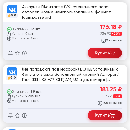
Аккаунты ВКонтакте (VK) смешанного пола,
авторег, новые неиспользованные, формат
0.0
login:password
176.18
₽
В наличии:
19 шт.
Купили:
234.90
-25%
0 шт.
Мин. заказ:
1 шт.
отзывов
0
Купить
(Не попадают под массбан) БОЛЕЕ устойчивы к
бану в отлежке. Заполненный крепкий Авторег/
5.0
Пол: ЖЕН. KZ +77, СНГ, АМ, UZ и др. номера |
VK.COM (ВКонтакте, ВК) Женские ФОТО (SMS)
181.25
₽
В наличии:
99 шт.
Купили:
195.75
-7%
9905 шт.
Мин. заказ:
1 шт.
отзывов
188
Купить