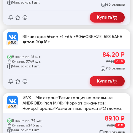
Мин. заказ:
1 шт.
отзывов
46
Купить
ВК-авторег❤️сим +1 +66 +90❤️СВЕЖИЕ, БЕЗ БАНА
❤️пол-Ж❤️18+
5.0
84.20
₽
В наличии:
15 шт.
Купили:
99.38
-15%
3749 шт.
Мин. заказ:
1 шт.
отзывов
715
Купить
✳️VK - Mix стран✅Регистрация на реальные
ANDROID✅пол М/Ж✅Формат аккаунтов:
5.0
Номер:Пароль✅Резидентные прокси ✅Отлежка
до 14 дней
89.10
₽
В наличии:
79 шт.
Купили:
97.20
-8%
6246 шт.
Мин. заказ:
1 шт.
отзывов
900