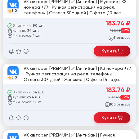
VK авторег [PREMIUM] ✅ [Антибан] | Мужские | КЗ
номера +77 | Ручная регистрация на реал.
5.0
телефоны | Отлега 30+ дней | С фото [10 лет
продаж] ✅
183.74
₽
В наличии:
90 шт.
Купили:
187.49
-2%
34 шт.
Мин. заказ:
1 шт.
отзывов
5
Купить
VK авторег [PREMIUM] ✅ [Антибан] | КЗ номера +77
| Ручная регистрация на реал. телефоны |
5.0
Отлега 30+ дней | Женские | С фото [4 года
продаж] ✅
183.74
₽
В наличии:
34 шт.
Купили:
202.49
-9%
694 шт.
Мин. заказ:
1 шт.
отзывов
105
Купить
VK авторег [PREMIUM] ✅ [Антибан] | Ручная