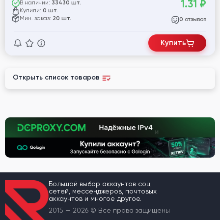
1.31
₽
В наличии:
33430 шт.
Купили:
0 шт.
Мин. заказ:
20 шт.
отзывов
0
Купить
Открыть список товаров
Большой выбор аккаунтов соц.
сетей, мессенджеров, почтовых
аккаунтов и многое другое.
2015 — 2026 © Все права защищены