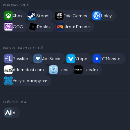
ИГРОВАЯ ЗОНА
Xbox
Steam
Epic Games
Uplay
GOG
Roblox
Игры: Разное
РАСКРУТКА СОЦ. СЕТЕЙ
Bosslike
Ad-Social
Vtope
YTMonster
Addmefast.com
Likest
Likes.fm
Услуги раскрутки
НЕЙРОСЕТИ AI
AI