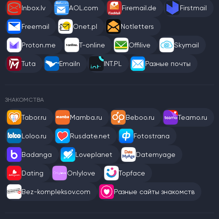
Inbox.lv
AOL.com
Firemail.de
Firstmail
Freemail
Onet.pl
Notletters
Proton.me
T-online
Offilive
Skymail
Tuta
Emailn
INT.PL
Разные почты
ЗНАКОМСТВА
Tabor.ru
Mamba.ru
Beboo.ru
Teamo.ru
Loloo.ru
Rusdate.net
Fotostrana
Badanga
Loveplanet
Datemyage
Dating
Onlylove
Topface
Bez-kompleksov.com
Разные сайты знакомств