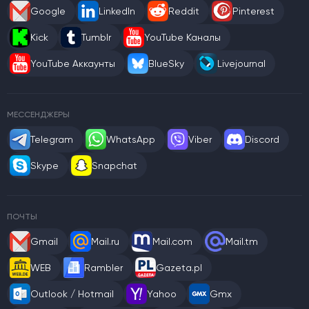
Google
LinkedIn
Reddit
Pinterest
Kick
Tumblr
YouTube Каналы
YouTube Аккаунты
BlueSky
Livejournal
МЕССЕНДЖЕРЫ
Telegram
WhatsApp
Viber
Discord
Skype
Snapchat
ПОЧТЫ
Gmail
Mail.ru
Mail.com
Mail.tm
WEB
Rambler
Gazeta.pl
Outlook / Hotmail
Yahoo
Gmx