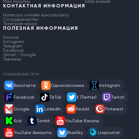
Мои покупки
База знаний
КОНТАКТНАЯ ИНФОРМАЦИЯ
Написать онлайн консультанту
Сотрудничество
Телеграм канал
ПОЛЕЗНАЯ ИНФОРМАЦИЯ
Discord
Instagram
Telegram
Facebook
Gmail / Google
Термины
СОЦИАЛЬНЫЕ СЕТИ
Вконтакте
Одноклассники
Instagram
Facebook
TikTok
X (Twitter)
Twitch
Google
LinkedIn
Reddit
Pinterest
Kick
Tumblr
YouTube Каналы
YouTube Аккаунты
BlueSky
Livejournal