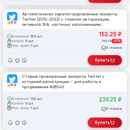
Автоматически зарегистрированные аккаунты
Twitter (2010-2022) с токеном авторизации,
0.0
активной 2FA, частично заполненными
профилями, MIX IP и 0+ подписчиками
152.25
₽
В наличии:
150 шт.
Купили:
193.79
-21%
0 шт.
Мин. заказ:
1 шт.
отзывов
0
Купить
Старые проверенные аккаунты Twitter с
историей регистрации — для работы и
0.0
продвижения #28540
239.25
₽
В наличии:
120 шт.
Купили:
0 шт.
Мин. заказ:
1 шт.
отзывов
0
Купить