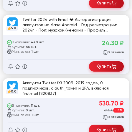
Купить
Twitter 2024 with Email ❤️ Авторегистрация
аккаунтов на базе Android - Год регистрации:
5.0
2024г - Пол: мужской/женский - Профиль
аккаунта частично заполнен (прогретые
аккаунты) - Формат аккаунтов:
24.30
₽
В наличии:
440 шт.
login:password:mail:passwordmail:2fa:ct0:authtoke
Купили:
60 шт.
n ❤️
Мин. заказ:
1 шт.
отзывов
0
Купить
Аккаунты Twitter (X) 2009-2019 годов, 0
подписчиков, с auth_token и 2FA, включая
0.0
firstmail [820837]
530.70
₽
В наличии:
11 шт.
Купили:
613.35
-13%
0 шт.
Мин. заказ:
1 шт.
отзывов
0
Купить