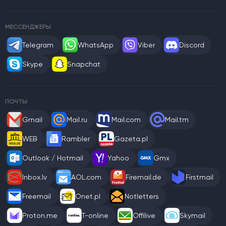
МЕССЕНДЖЕРЫ
Telegram
WhatsApp
Viber
Discord
Skype
Snapchat
ПОЧТЫ
Gmail
Mail.ru
Mail.com
Mail.tm
WEB
Rambler
Gazeta.pl
Outlook / Hotmail
Yahoo
Gmx
Inbox.lv
AOL.com
Firemail.de
Firstmail
Freemail
Onet.pl
Notletters
Proton.me
T-online
Offilive
Skymail