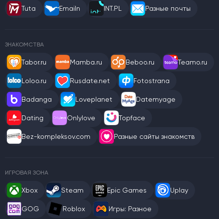
Tuta
Emailn
INT.PL
Разные почты
ЗНАКОМСТВА
Tabor.ru
Mamba.ru
Beboo.ru
Teamo.ru
Loloo.ru
Rusdate.net
Fotostrana
Badanga
Loveplanet
Datemyage
Dating
Onlylove
Topface
Bez-kompleksov.com
Разные сайты знакомств
ИГРОВАЯ ЗОНА
Xbox
Steam
Epic Games
Uplay
GOG
Roblox
Игры: Разное