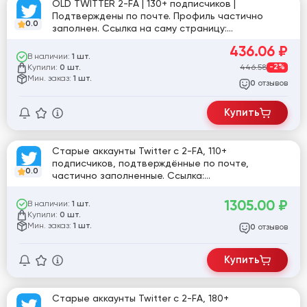
OLD TWITTER 2-FA | 130+ подписчиков |
Подтверждены по почте. Профиль частично
0.0
заполнен. Ссылка на саму страницу:
twitter.com/9779fa71c3fb436
436.06
₽
В наличии:
1 шт.
Купили:
446.58
-2%
0 шт.
Мин. заказ:
1 шт.
отзывов
0
Купить
Старые аккаунты Twitter с 2-FA, 110+
подписчиков, подтверждённые по почте,
0.0
частично заполненные. Ссылка:
twitter.com/RakeshRYadav10 [782559]
1305.00
₽
В наличии:
1 шт.
Купили:
0 шт.
Мин. заказ:
1 шт.
отзывов
0
Купить
Старые аккаунты Twitter с 2-FA, 180+