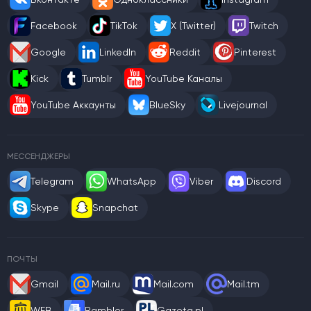
Facebook
TikTok
X (Twitter)
Twitch
Google
LinkedIn
Reddit
Pinterest
Kick
Tumblr
YouTube Каналы
YouTube Аккаунты
BlueSky
Livejournal
МЕССЕНДЖЕРЫ
Telegram
WhatsApp
Viber
Discord
Skype
Snapchat
ПОЧТЫ
Gmail
Mail.ru
Mail.com
Mail.tm
WEB
Rambler
Gazeta.pl