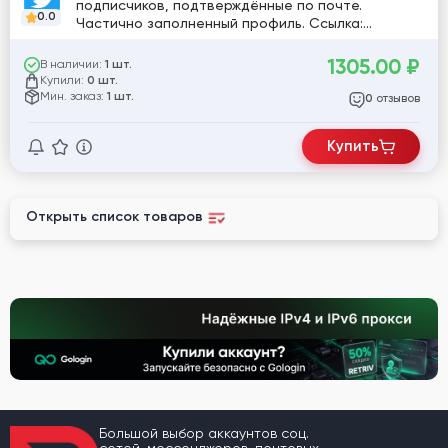
подписчиков, подтверждённые по почте.
0.0
Частично заполненный профиль. Ссылка:
twitter.com/Laurie13080105 [782734]
1305.00
₽
В наличии:
1 шт.
Купили:
0 шт.
Мин. заказ:
1 шт.
отзывов
0
Купить
Открыть список товаров
Большой выбор аккаунтов соц.