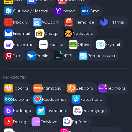
Outlook / Hotmail
Yahoo
Gmx
Inbox.lv
AOL.com
Firemail.de
Firstmail
Freemail
Onet.pl
Notletters
Proton.me
T-online
Offilive
Skymail
Tuta
Emailn
INT.PL
Разные почты
ЗНАКОМСТВА
Tabor.ru
Mamba.ru
Beboo.ru
Teamo.ru
Loloo.ru
Rusdate.net
Fotostrana
Badanga
Loveplanet
Datemyage
Dating
Onlylove
Topface