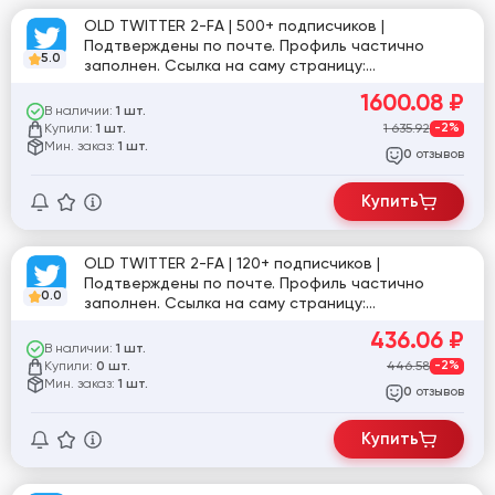
OLD TWITTER 2-FA | 500+ подписчиков |
Подтверждены по почте. Профиль частично
5.0
заполнен. Ссылка на саму страницу:
twitter.com/zPDfHerHtDbCJtw
1600.08
₽
В наличии:
1 шт.
Купили:
1 635.92
-2%
1 шт.
Мин. заказ:
1 шт.
отзывов
0
Купить
OLD TWITTER 2-FA | 120+ подписчиков |
Подтверждены по почте. Профиль частично
0.0
заполнен. Ссылка на саму страницу:
twitter.com/Veeramu96265700
436.06
₽
В наличии:
1 шт.
Купили:
446.58
-2%
0 шт.
Мин. заказ:
1 шт.
отзывов
0
Купить