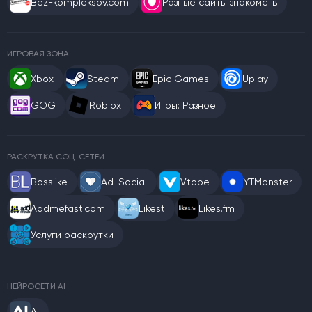
Bez-kompleksov.com
Разные сайты знакомств
ИГРОВАЯ ЗОНА
Xbox
Steam
Epic Games
Uplay
GOG
Roblox
Игры: Разное
РАСКРУТКА СОЦ. СЕТЕЙ
Bosslike
Ad-Social
Vtope
YTMonster
Addmefast.com
Likest
Likes.fm
Услуги раскрутки
НЕЙРОСЕТИ AI
AI