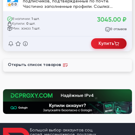
подписчиков, подтверждённые по почте.
0.0
Частично заполненные профили. Ссылка:
twitter.com/GamaElisma [782694]
3045.00
₽
В наличии:
1 шт.
Купили:
0 шт.
Мин. заказ:
1 шт.
отзывов
0
Купить
Открыть список товаров
Большой выбор аккаунтов соц.
сетей, мессенджеров, почтовых