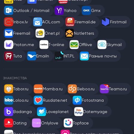
Outlook / Hotmail
Yahoo
Gmx
Inbox.lv
AOL.com
Firemail.de
Firstmail
Freemail
Onet.pl
Notletters
Proton.me
T-online
Offilive
Skymail
Tuta
Emailn
INT.PL
Разные почты
ЗНАКОМСТВА
Tabor.ru
Mamba.ru
Beboo.ru
Teamo.ru
Loloo.ru
Rusdate.net
Fotostrana
Badanga
Loveplanet
Datemyage
Dating
Onlylove
Topface