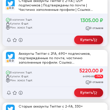
Старые аккаунты Twitter с 2-FA | 120+
подписчиков | Подтверждены по почте |
0.0
Частично заполненные профили | Ссылка:
twitter.com/KINGBvBs1 [782638]
1305.00
₽
В наличии:
1 шт.
Купили:
0 шт.
Мин. заказ:
1 шт.
отзывов
0
Купить
Аккаунты Twitter с 2FA, 690+ подписчиков,
подтверждённые по почте, частично
0.0
заполненные профили. Ссылка:
twitter.com/CatriceF89596 [782641]
5220.00
₽
В наличии:
1 шт.
Купили:
6 090.00
-14%
0 шт.
Мин. заказ:
1 шт.
отзывов
0
Купить
Старые аккаунты Twitter с 2-FA, 330+