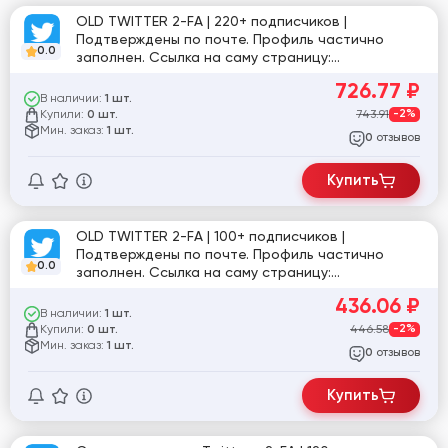
OLD TWITTER 2-FA | 220+ подписчиков |
Подтверждены по почте. Профиль частично
0.0
заполнен. Ссылка на саму страницу:
twitter.com/muriithi_newton
726.77
₽
В наличии:
1 шт.
Купили:
743.91
-2%
0 шт.
Мин. заказ:
1 шт.
отзывов
0
Купить
OLD TWITTER 2-FA | 100+ подписчиков |
Подтверждены по почте. Профиль частично
0.0
заполнен. Ссылка на саму страницу:
twitter.com/Florida56344485
436.06
₽
В наличии:
1 шт.
Купили:
446.58
-2%
0 шт.
Мин. заказ:
1 шт.
отзывов
0
Купить