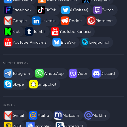
Facebook
TikTok
X (Twitter)
Twitch
Google
LinkedIn
Reddit
Pinterest
Kick
Tumblr
YouTube Каналы
YouTube Аккаунты
BlueSky
Livejournal
МЕССЕНДЖЕРЫ
Telegram
WhatsApp
Viber
Discord
Skype
Snapchat
ПОЧТЫ
Gmail
Mail.ru
Mail.com
Mail.tm
WEB
Rambler
Gazeta.pl