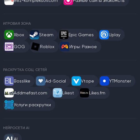
Bez-kompleksov.com
Разные сайты знакомств
ИГРОВАЯ ЗОНА
Xbox
Steam
Epic Games
Uplay
GOG
Roblox
Игры: Разное
РАСКРУТКА СОЦ. СЕТЕЙ
Bosslike
Ad-Social
Vtope
YTMonster
Addmefast.com
Likest
Likes.fm
Услуги раскрутки
НЕЙРОСЕТИ AI
AI