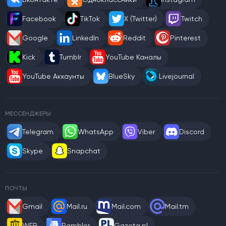
Facebook
TikTok
X (Twitter)
Twitch
Google
LinkedIn
Reddit
Pinterest
Kick
Tumblr
YouTube Каналы
YouTube Аккаунты
BlueSky
Livejournal
МЕССЕНДЖЕРЫ
Telegram
WhatsApp
Viber
Discord
Skype
Snapchat
ПОЧТЫ
Gmail
Mail.ru
Mail.com
Mail.tm
WEB
Rambler
Gazeta.pl