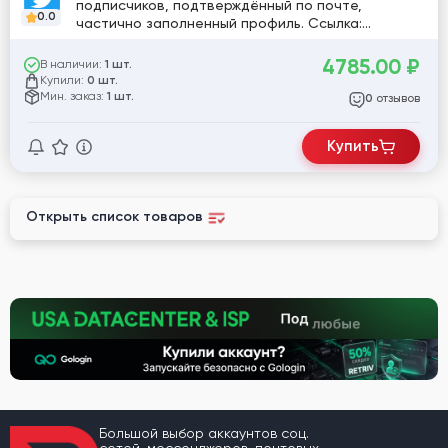
подписчиков, подтверждённый по почте,
0.0
частично заполненный профиль. Ссылка:
twitter.com/SuzieDayna33269
4785.00
₽
В наличии:
1 шт.
Купили:
0 шт.
Мин. заказ:
1 шт.
отзывов
0
Купить
Открыть список товаров
Большой выбор аккаунтов соц.