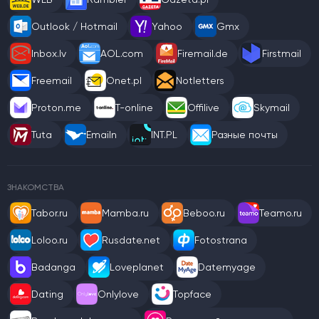
Outlook / Hotmail
Yahoo
Gmx
Inbox.lv
AOL.com
Firemail.de
Firstmail
Freemail
Onet.pl
Notletters
Proton.me
T-online
Offilive
Skymail
Tuta
Emailn
INT.PL
Разные почты
ЗНАКОМСТВА
Tabor.ru
Mamba.ru
Beboo.ru
Teamo.ru
Loloo.ru
Rusdate.net
Fotostrana
Badanga
Loveplanet
Datemyage
Dating
Onlylove
Topface