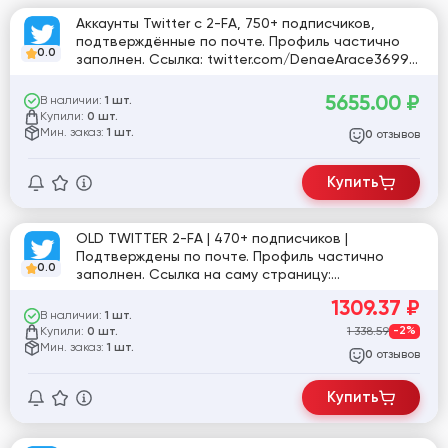
Аккаунты Twitter с 2-FA, 750+ подписчиков,
подтверждённые по почте. Профиль частично
0.0
заполнен. Ссылка: twitter.com/DenaeArace36999
[780664]
5655.00
₽
В наличии:
1 шт.
Купили:
0 шт.
Мин. заказ:
1 шт.
отзывов
0
Купить
OLD TWITTER 2-FA | 470+ подписчиков |
Подтверждены по почте. Профиль частично
0.0
заполнен. Ссылка на саму страницу:
twitter.com/@Memory1452
1309.37
₽
В наличии:
1 шт.
Купили:
1 338.59
-2%
0 шт.
Мин. заказ:
1 шт.
отзывов
0
Купить