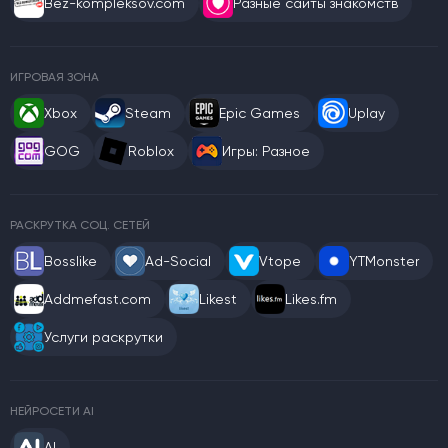
Bez-kompleksov.com
Разные сайты знакомств
ИГРОВАЯ ЗОНА
Xbox
Steam
Epic Games
Uplay
GOG
Roblox
Игры: Разное
РАСКРУТКА СОЦ. СЕТЕЙ
Bosslike
Ad-Social
Vtope
YTMonster
Addmefast.com
Likest
Likes.fm
Услуги раскрутки
НЕЙРОСЕТИ AI
AI