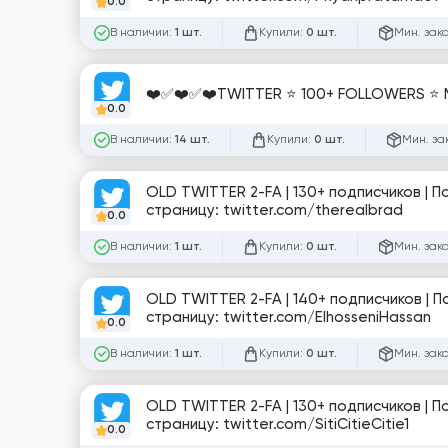
0.0
В наличии:
Купили:
Мин. зак
1 шт.
0 шт.
❤️✅❤️✅❤️TWITTER ⭐ 100+ FOLLOWERS ⭐
0.0
В наличии:
Купили:
Мин. за
14 шт.
0 шт.
OLD TWITTER 2-FA | 130+ подписчиков | 
страницу: twitter.com/thereaIbrad
0.0
В наличии:
Купили:
Мин. зак
1 шт.
0 шт.
OLD TWITTER 2-FA | 140+ подписчиков | 
страницу: twitter.com/ElhosseniHassan
0.0
В наличии:
Купили:
Мин. зак
1 шт.
0 шт.
OLD TWITTER 2-FA | 130+ подписчиков | 
страницу: twitter.com/SitiCitieCitie1
0.0