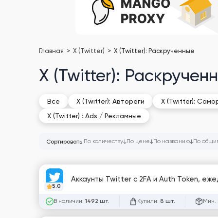
Главная
X (Twitter)
X (Twitter): Раскрученные
X (Twitter): Раскручен
Все
X (Twitter): Автореги
X (Twitter): Сам
X (Twitter) : Ads / Рекламные
По количеству
По цене
По названию
По общи
Сортировать:
Аккаунты Twitter с 2FA и Auth Token, еж
5.0
В наличии:
Купили:
Мин. 
1492 шт.
8 шт.