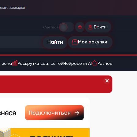
Войти
Светлая
Найти
Мои покупки
 зона
Раскрутка соц. сетей
Нейросети AI
Разное