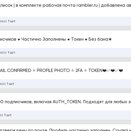
писок | в комплекте рабочая почта rambler.ru | добавлена а
аказ:
1 шт.
писчиков ● Частично Заполнены ● Токен ● Без бана★
аказ:
1 шт.
AIL CONFIRMED ⭐ PROFILE PHOTO ⭐ 2FA ⭐ TOKEN❤️✅❤️✅❤️
каз:
1 шт.
-1000 подписчиков, включая AUTH_TOKEN. Подходят для любых 
аз:
1 шт.
одтверждены по почте. Профиль частично заполнен. Ссылка 