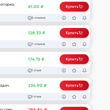
ватарка,
81.00
₽
Купить
отзывов
0
128.33
₽
Купить
отзывов
7
174.15
₽
Купить
отзыв
1
234.90
₽
задач.
Купить
отзыв
1
286.84
₽
на саму