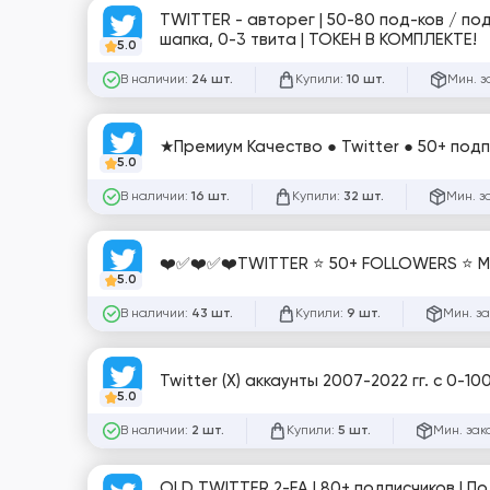
TWITTER - авторег | 50-80 под-ков / под
шапка, 0-3 твита | ТОКЕН В КОМПЛЕКТЕ!
5.0
В наличии:
Купили:
Мин. з
24 шт.
10 шт.
★Премиум Качество ● Twitter ● 50+ под
5.0
В наличии:
Купили:
Мин. з
16 шт.
32 шт.
❤️✅❤️✅❤️TWITTER ⭐ 50+ FOLLOWERS ⭐ M
5.0
В наличии:
Купили:
Мин. за
43 шт.
9 шт.
Twitter (X) аккаунты 2007-2022 гг. с 0
5.0
В наличии:
Купили:
Мин. зак
2 шт.
5 шт.
OLD TWITTER 2-FA | 80+ подписчиков | П