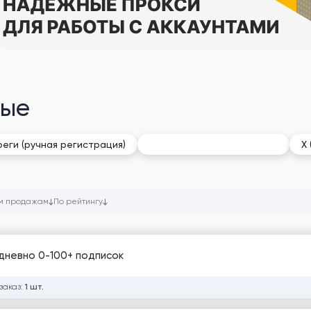
ные
X (Twitter): Раскрученные
ореги (ручная регистрация)
X
м продажам
По рейтингу
едневно 0-100+ подписок
заказ:
1 шт.