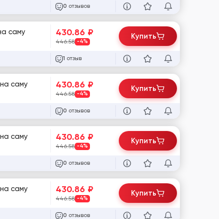
отзывов
0
430.86
₽
на саму
Купить
446.58
-4%
отзыв
1
430.86
₽
 на саму
Купить
446.58
-4%
отзывов
0
430.86
₽
 на саму
Купить
446.58
-4%
отзывов
0
430.86
₽
 на саму
Купить
446.58
-4%
отзывов
0