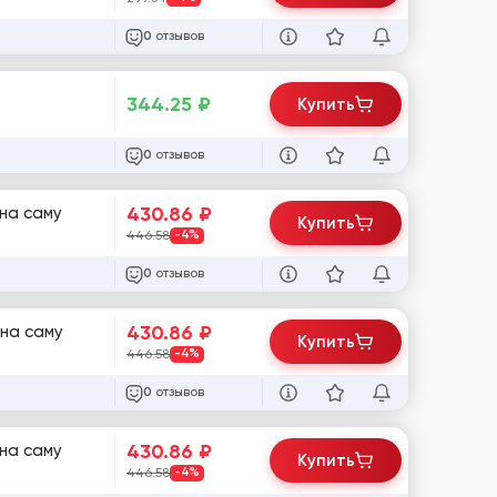
отзывов
0
344.25
₽
Купить
отзывов
0
430.86
₽
 на саму
Купить
446.58
-4%
отзывов
0
430.86
₽
 на саму
Купить
446.58
-4%
отзывов
0
430.86
₽
 на саму
Купить
446.58
-4%