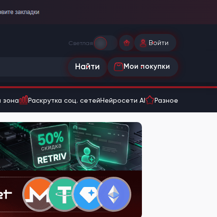
Войти
Светлая
Найти
Мои покупки
 зона
Раскрутка соц. сетей
Нейросети AI
Разное