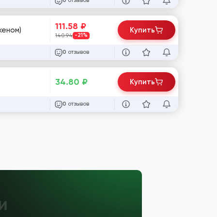
отзывов
0
111.58
₽
кеном)
Купить
140.94
-21%
отзывов
0
34.80
₽
Купить
отзывов
0