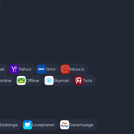
il
Yahoo
Gmx
Inbox.lv
online
Offilive
Skymail
Tuta
Badanga
Loveplanet
Datemyage