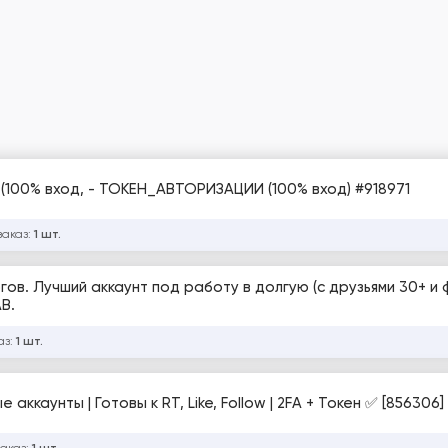
Аккаунты TWITTER +10 DAYS TOKEN , 2ФА (100% вход, - ТОКЕН_АВТОРИЗАЦИИ (100% вход) #918971
заказ:
1 шт.
гов. Лучший аккаунт под работу в долгую (с друзьями 30+ и 
B.
аз:
1 шт.
аккаунты | Готовы к RT, Like, Follow | 2FA + Токен ✅ [856306]