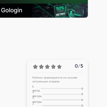
0/5
Рейтинг формируется на основе
актуальных отзывов
5
0
звёзд
4
0
звезды
3
0
звезды
2
0