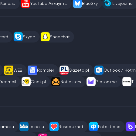
 Каналы
YouTube Аккаунты
BlueSky
Livejournal
cord
Skype
Snapchat
WEB
Rambler
Gazeta.pl
Outlook / Hotma
Freemail
Onet.pl
Notletters
Proton.me
T-
eamo.ru
Loloo.ru
Rusdate.net
Fotostrana