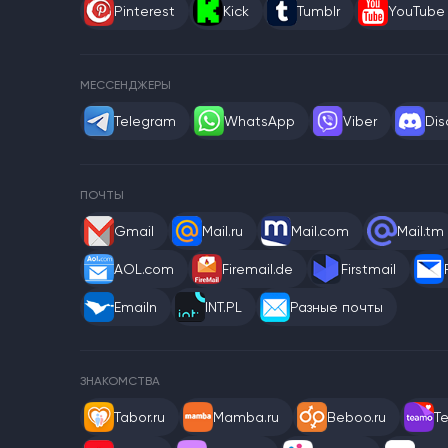
Pinterest
Kick
Tumblr
YouTube
МЕССЕНДЖЕРЫ
Telegram
WhatsApp
Viber
Dis
ПОЧТЫ
Gmail
Mail.ru
Mail.com
Mail.tm
AOL.com
Firemail.de
Firstmail
Emailn
INT.PL
Разные почты
ЗНАКОМСТВА
Tabor.ru
Mamba.ru
Beboo.ru
T