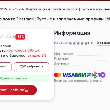
 2025-2026 | 2FA | Подтверждены по почте Firstmail | Пустые и заполне
о почте Firstmail | Пустые и заполненные профили | MI
Информация
21.75 ₽
-53%
Рейтинг:
0 отзыв
0.0
оваров
сть
осталось 395 шт.
Мин. заказ:
те с баланса,
скидка 3%
Выдача:
Артикул:
ться
В избранное
Сделка защищена
Возможные способы оплаты
упить сейчас