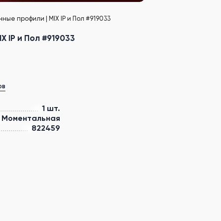
нные профили | MIX IP и Пол #919033
X IP и Пол #919033
ов
1 шт.
Моментальная
822459