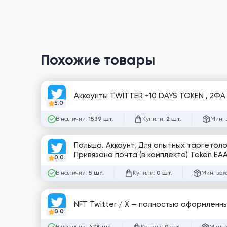
Похожие товары
5.0
В наличии:
Купили:
Мин. 
1539 шт.
2 шт.
Польша. Аккаунт, Для опытных таргетоло
Привязана почта (в комплекте) Token EAA
0.0
В наличии:
Купили:
Мин. зак
5 шт.
0 шт.
NFT Twitter / X — полностью оформленные 
0.0