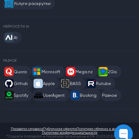
Услуги раскрутки
НЕЙРОСЕТИ AI
AI
РАЗНОЕ
Quora
Microsoft
Mega.nz
2Gis
Github
Apple
BASS
Rutube
Spotify
UserAgent
Booking
Разное
Правила сервиса
Публичная оферта
Политика обмена и возврата
Политика конфиденциальности
*Соцсети Instagram и Facebook запрещены в РФ. 21.03.2022 компания