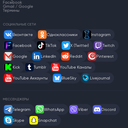
Facebook
Gmail / Google
Термины
СОЦИАЛЬНЫЕ СЕТИ
Вконтакте
Одноклассники
Instagram
Facebook
TikTok
X (Twitter)
Twitch
Google
LinkedIn
Reddit
Pinterest
Kick
Tumblr
YouTube Каналы
YouTube Аккаунты
BlueSky
Livejournal
МЕССЕНДЖЕРЫ
Telegram
WhatsApp
Viber
Discord
Skype
Snapchat