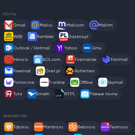
ПОЧТЫ
Gmail
Mail.ru
Mail.com
Mail.tm
WEB
Rambler
Gazeta.pl
Outlook / Hotmail
Yahoo
Gmx
Inbox.lv
AOL.com
Firemail.de
Firstmail
Freemail
Onet.pl
Notletters
Proton.me
T-online
Offilive
Skymail
Tuta
Emailn
INT.PL
Разные почты
ЗНАКОМСТВА
Tabor.ru
Mamba.ru
Beboo.ru
Teamo.ru