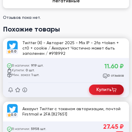
Негативные
Отзывов пока нет.
Похожие товары
Twitter (X) - Авторег 2025 - Mix IP - 2fa +token +
ct0 + cookie / Аккаукнт Частично может быть
0.0
заполенен / #918992
11.60
₽
В наличии:
919 шт.
Купили:
0 шт.
Мин. заказ:
1 шт.
отзывов
0
Купить
Аккаунт Twitter с токеном авторизации, почтой
Firstmail и 2FA [827651]
0.0
27.45
₽
В наличии:
5958 шт.