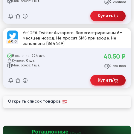
Мин. заказ:
1 шт.
отзывов
0
Купить
⚡️✅ 2FA Twitter Автореги. Зарегистрированы 6+
месяцев назад. Не просят SMS при входе. Не
0.0
заполнены [864449]
40.50
₽
В наличии:
224 шт.
Купили:
0 шт.
Мин. заказ:
1 шт.
отзывов
0
Купить
Открыть список товаров