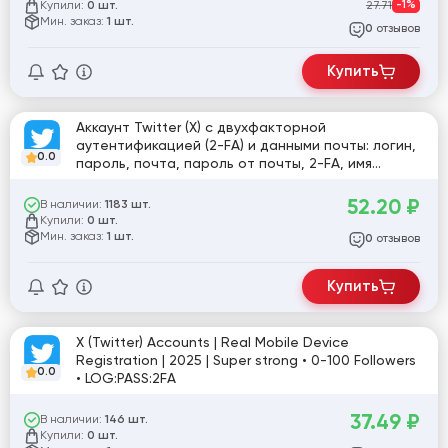
Купили:
27.71
-1%
0 шт.
Мин. заказ:
1 шт.
отзывов
0
Купить
Аккаунт Twitter (X) с двухфакторной
аутентификацией (2-FA) и данными почты: логин,
0.0
пароль, почта, пароль от почты, 2-FA, имя
пользователя
52.20
₽
В наличии:
1183 шт.
Купили:
0 шт.
Мин. заказ:
1 шт.
отзывов
0
Купить
X (Twitter) Accounts | Real Mobile Device
Registration | 2025 | Super strong • 0-100 Followers
0.0
• LOG:PASS:2FA
37.49
₽
В наличии:
146 шт.
Купили:
0 шт.