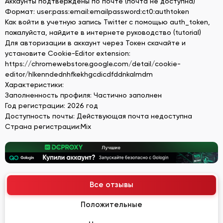
Аккаунты подтверждены по почте (почта не доступна)
Формат: user:pass:email:emailpassword:ct0:authtoken
Как войти в учетную запись Twitter с помощью auth_token,
пожалуйста, найдите в интернете руководство (tutorial)
Для авторизации в аккаунт через Токен скачайте и
установите Cookie-Editor extension:
https://chromewebstore.google.com/detail/cookie-
editor/hlkenndednhfkekhgcdicdfddnkalmdm
Характеристики:
Заполненность профиля: Частично заполнен
Год регистрации: 2026 год
Доступность почты: Действующая почта недоступна
Страна регистрации:Mix
Все отзывы
Положительные