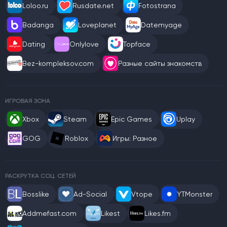
Loloo.ru
Rusdate.net
Fotostrana
Badanga
Loveplanet
Datemyage
Dating
Onlylove
Topface
Bez-kompleksov.com
Разные сайты знакомств
ИГРОВАЯ ЗОНА
Xbox
Steam
Epic Games
Uplay
GOG
Roblox
Игры: Разное
РАСКРУТКА СОЦ. СЕТЕЙ
Bosslike
Ad-Social
Vtope
YTMonster
Addmefast.com
Likest
Likes.fm