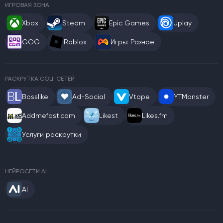
ИГРОВАЯ ЗОНА
Xbox
Steam
Epic Games
Uplay
GOG
Roblox
Игры: Разное
РАСКРУТКА СОЦ. СЕТЕЙ
Bosslike
Ad-Social
Vtope
YTMonster
Addmefast.com
Likest
Likes.fm
Услуги раскрутки
НЕЙРОСЕТИ AI
AI