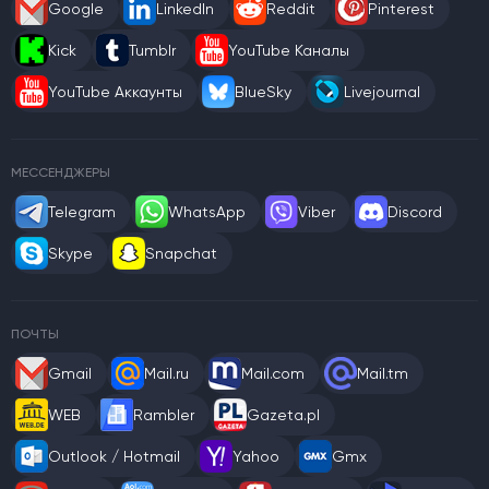
Google
LinkedIn
Reddit
Pinterest
Kick
Tumblr
YouTube Каналы
YouTube Аккаунты
BlueSky
Livejournal
МЕССЕНДЖЕРЫ
Telegram
WhatsApp
Viber
Discord
Skype
Snapchat
ПОЧТЫ
Gmail
Mail.ru
Mail.com
Mail.tm
WEB
Rambler
Gazeta.pl
Outlook / Hotmail
Yahoo
Gmx