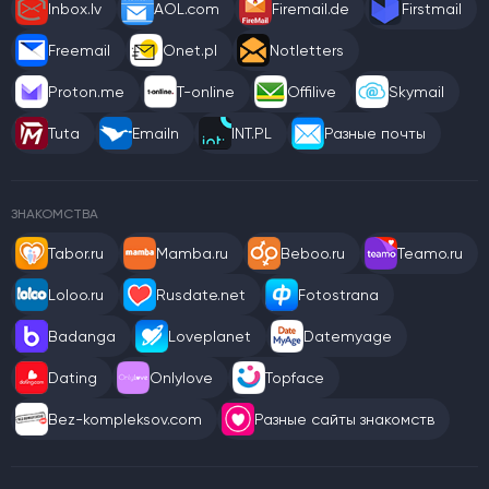
Inbox.lv
AOL.com
Firemail.de
Firstmail
Freemail
Onet.pl
Notletters
Proton.me
T-online
Offilive
Skymail
Tuta
Emailn
INT.PL
Разные почты
ЗНАКОМСТВА
Tabor.ru
Mamba.ru
Beboo.ru
Teamo.ru
Loloo.ru
Rusdate.net
Fotostrana
Badanga
Loveplanet
Datemyage
Dating
Onlylove
Topface
Bez-kompleksov.com
Разные сайты знакомств