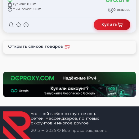
690.61
₽
Купили:
0 шт.
Мин. заказ:
1 шт.
отзывов
0
Купить
Открыть список товаров
Большой выбор аккаунтов соц.
сетей, мессенджеров, почтовых
аккаунтов и многое другое.
2015 — 2026 © Все права защищены