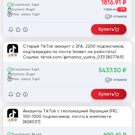
1816.91
₽
В наличии:
1 шт.
Купили:
1 858.64
-2%
0 шт.
Мин. заказ:
1 шт.
отзывов
0
Купить
Старый TikTok аккаунт с 2FA, 2200 подписчиков,
подтверждён по почте (может не работать).
0.0
Ссылка: tiktok.com/@marina_yurina_033 [807769]
5437.50
₽
В наличии:
1 шт.
Купили:
0 шт.
Мин. заказ:
1 шт.
отзывов
0
Купить
Аккаунты TikTok с геолокацией Франция (FR),
100-1000 подписчиков, почта в комплекте
0.0
[808037]
В наличии:
14 шт.