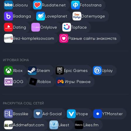
Loloo.ru
Rusdate.net
Fotostrana
Badanga
Loveplanet
Datemyage
Dating
Onlylove
Topface
Bez-kompleksov.com
Разные сайты знакомств
ИГРОВАЯ ЗОНА
Xbox
Steam
Epic Games
Uplay
GOG
Roblox
Игры: Разное
РАСКРУТКА СОЦ. СЕТЕЙ
Bosslike
Ad-Social
Vtope
YTMonster
Addmefast.com
Likest
Likes.fm