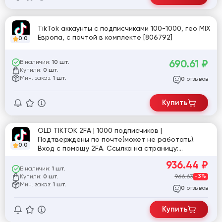
TikTok аккаунты с подписчиками 100-1000, гео MIX
Европа, с почтой в комплекте [806792]
0.0
690.61
₽
В наличии:
10 шт.
Купили:
0 шт.
Мин. заказ:
1 шт.
отзывов
0
Купить
OLD TIKTOK 2FA | 1000 подписчиков |
Подтверждены по почте(может не работать).
0.0
Вход с помощу 2FA. Ссылка на страницу:
tiktok.com/@user7499541505152
936.44
₽
В наличии:
1 шт.
Купили:
966.63
-3%
0 шт.
Мин. заказ:
1 шт.
отзывов
0
Купить