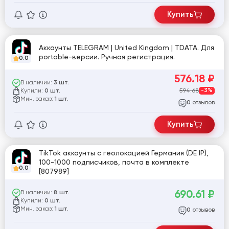
Купить
Аккаунты TELEGRAM | United Kingdom | TDATA. Для
portable-версии. Ручная регистрация.
0.0
576.18
₽
В наличии:
3 шт.
Купили:
594.68
-3%
0 шт.
Мин. заказ:
1 шт.
отзывов
0
Купить
TikTok аккаунты с геолокацией Германия (DE IP),
100-1000 подписчиков, почта в комплекте
0.0
[807989]
690.61
₽
В наличии:
8 шт.
Купили:
0 шт.
Мин. заказ:
1 шт.
отзывов
0