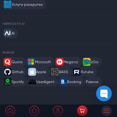
Услуги раскрутки
НЕЙРОСЕТИ AI
AI
РАЗНОЕ
Quora
Microsoft
Mega.nz
2Gis
Github
Apple
BASS
Rutube
Spotify
UserAgent
Booking
Разное
Правила сервиса
Публичная оферта
Политика обмена и возврата
Политика конфиденциальности
*Соцсети Instagram и Facebook запрещены в РФ. 21.03.2022 компания