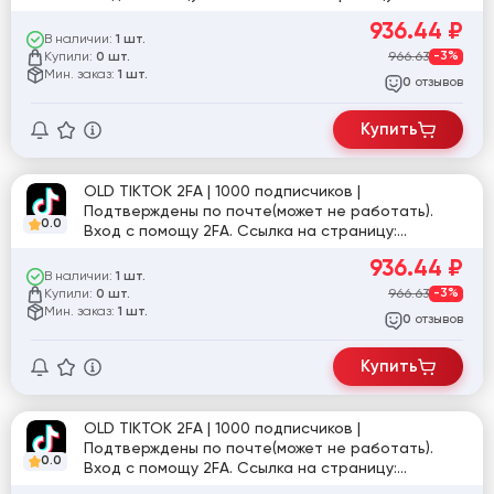
tiktok.com/@user4945011526760
936.44
₽
В наличии:
1 шт.
Купили:
966.63
-3%
0 шт.
Мин. заказ:
1 шт.
отзывов
0
Купить
OLD TIKTOK 2FA | 1000 подписчиков |
Подтверждены по почте(может не работать).
0.0
Вход с помощу 2FA. Ссылка на страницу:
tiktok.com/@user5472142992606
936.44
₽
В наличии:
1 шт.
Купили:
966.63
-3%
0 шт.
Мин. заказ:
1 шт.
отзывов
0
Купить
OLD TIKTOK 2FA | 1000 подписчиков |
Подтверждены по почте(может не работать).
0.0
Вход с помощу 2FA. Ссылка на страницу:
tiktok.com/@user9915148038328