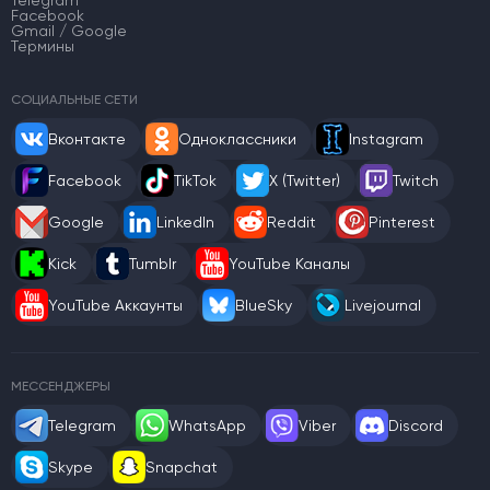
Facebook
Gmail / Google
Термины
СОЦИАЛЬНЫЕ СЕТИ
Вконтакте
Одноклассники
Instagram
Facebook
TikTok
X (Twitter)
Twitch
Google
LinkedIn
Reddit
Pinterest
Kick
Tumblr
YouTube Каналы
YouTube Аккаунты
BlueSky
Livejournal
МЕССЕНДЖЕРЫ
Telegram
WhatsApp
Viber
Discord
Skype
Snapchat