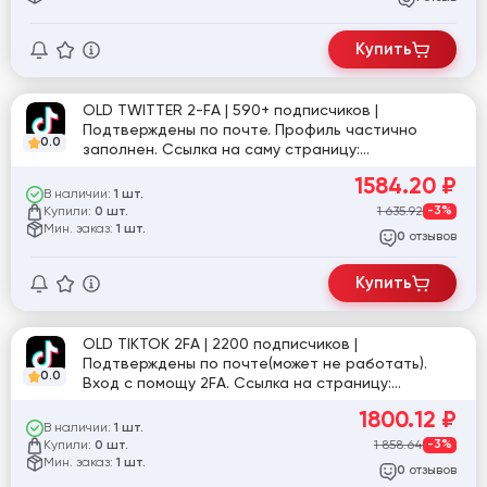
Купить
OLD TWITTER 2-FA | 590+ подписчиков |
Подтверждены по почте. Профиль частично
0.0
заполнен. Ссылка на саму страницу:
twitter.com/DianneLili75071
1584.20
₽
В наличии:
1 шт.
Купили:
1 635.92
-3%
0 шт.
Мин. заказ:
1 шт.
отзывов
0
Купить
OLD TIKTOK 2FA | 2200 подписчиков |
Подтверждены по почте(может не работать).
0.0
Вход с помощу 2FA. Ссылка на страницу:
tiktok.com/@user2228410508236
1800.12
₽
В наличии:
1 шт.
Купили:
1 858.64
-3%
0 шт.
Мин. заказ:
1 шт.
отзывов
0