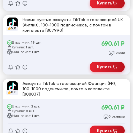
Купить
Новые пустые аккаунты TikTok с геолокацией UK
(Англия), 100-1000 подписчиков, с почтой в
5.0
комплекте [807990]
690.61
₽
В наличии:
19 шт.
Купили:
1 шт.
Мин. заказ:
1 шт.
отзыв
1
Купить
Аккаунты TikTok с геолокацией Франция (FR),
100-1000 подписчиков, почта в комплекте
0.0
[808037]
690.61
₽
В наличии:
2 шт.
Купили:
0 шт.
Мин. заказ:
1 шт.
отзывов
0
Купить