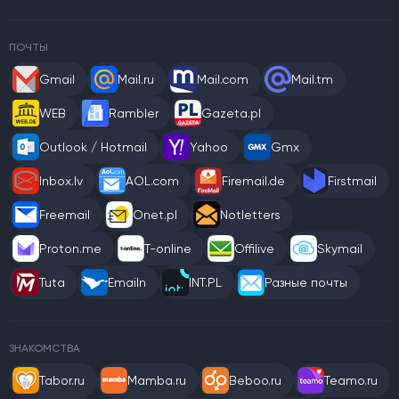
ПОЧТЫ
Gmail
Mail.ru
Mail.com
Mail.tm
WEB
Rambler
Gazeta.pl
Outlook / Hotmail
Yahoo
Gmx
Inbox.lv
AOL.com
Firemail.de
Firstmail
Freemail
Onet.pl
Notletters
Proton.me
T-online
Offilive
Skymail
Tuta
Emailn
INT.PL
Разные почты
ЗНАКОМСТВА
Tabor.ru
Mamba.ru
Beboo.ru
Teamo.ru