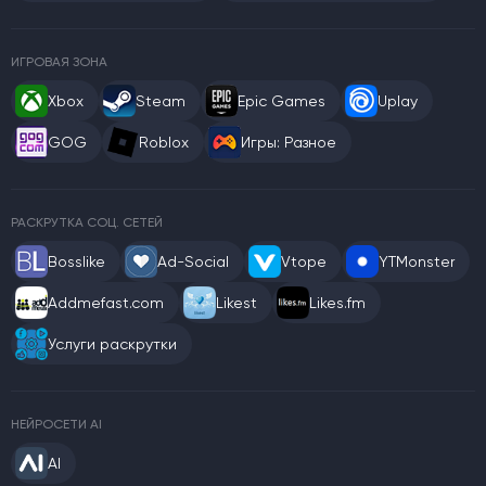
ИГРОВАЯ ЗОНА
Xbox
Steam
Epic Games
Uplay
GOG
Roblox
Игры: Разное
РАСКРУТКА СОЦ. СЕТЕЙ
Bosslike
Ad-Social
Vtope
YTMonster
Addmefast.com
Likest
Likes.fm
Услуги раскрутки
НЕЙРОСЕТИ AI
AI