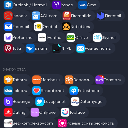
Outlook / Hotmail
Yahoo
Gmx
Inbox.lv
AOL.com
Firemail.de
Firstmail
Freemail
Onet.pl
Notletters
Proton.me
T-online
Offilive
Skymail
Tuta
Emailn
INT.PL
Разные почты
ЗНАКОМСТВА
Tabor.ru
Mamba.ru
Beboo.ru
Teamo.ru
Loloo.ru
Rusdate.net
Fotostrana
Badanga
Loveplanet
Datemyage
Dating
Onlylove
Topface
Bez-kompleksov.com
Разные сайты знакомств