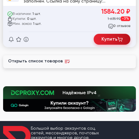
заполнен. Ссылка на саму страницу:
twitter.com/DianneLili75071
1584.20
₽
В наличии:
1 шт.
Купили:
1 635.92
-3%
0 шт.
Мин. заказ:
1 шт.
отзывов
0
Купить
Открыть список товаров
Большой выбор аккаунтов соц.
сетей, мессенджеров, почтовых
аккаунтов и многое другое.