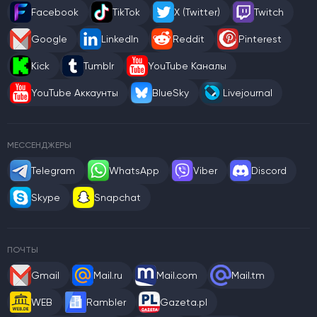
Facebook
TikTok
X (Twitter)
Twitch
Google
LinkedIn
Reddit
Pinterest
Kick
Tumblr
YouTube Каналы
YouTube Аккаунты
BlueSky
Livejournal
МЕССЕНДЖЕРЫ
Telegram
WhatsApp
Viber
Discord
Skype
Snapchat
ПОЧТЫ
Gmail
Mail.ru
Mail.com
Mail.tm
WEB
Rambler
Gazeta.pl