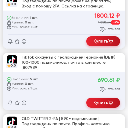
Подтверждены по почте(может не работать).
0.0
Вход с помощу 2FA. Ссылка на страницу:
tiktok.com/@user2228410508236
1800.12
₽
В наличии:
1 шт.
Купили:
1 858.64
-3%
0 шт.
Мин. заказ:
1 шт.
отзывов
0
Купить
TikTok аккаунты с геолокацией Германия (DE IP),
100-1000 подписчиков, почта в комплекте
0.0
[807989]
690.61
₽
В наличии:
5 шт.
Купили:
0 шт.
Мин. заказ:
1 шт.
отзывов
0
Купить
OLD TWITTER 2-FA | 590+ подписчиков |
Подтверждены по почте. Профиль частично
0.0