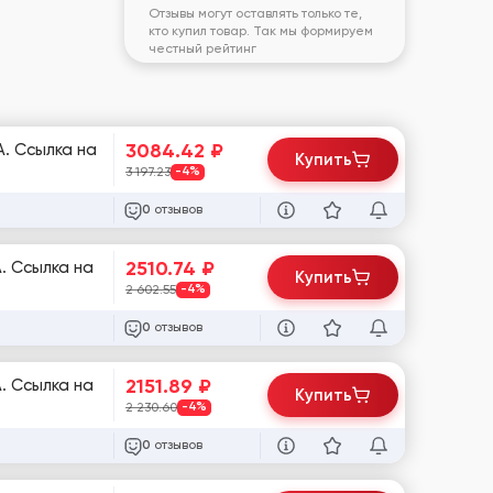
Отзывы могут оставлять только те,
кто купил товар. Так мы формируем
честный рейтинг
3084.42
₽
A. Ссылка на
Купить
3 197.23
-4%
отзывов
0
2510.74
₽
. Ссылка на
Купить
2 602.55
-4%
отзывов
0
2151.89
₽
. Ссылка на
Купить
2 230.60
-4%
отзывов
0