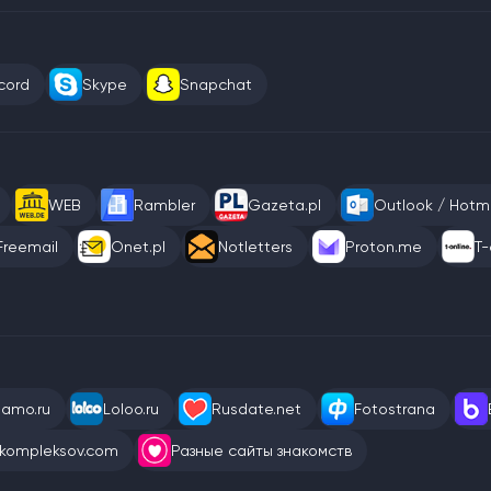
cord
Skype
Snapchat
WEB
Rambler
Gazeta.pl
Outlook / Hotma
Freemail
Onet.pl
Notletters
Proton.me
T-
eamo.ru
Loloo.ru
Rusdate.net
Fotostrana
kompleksov.com
Разные сайты знакомств