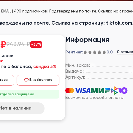
+EMAIL | 490 подписчиков | Подтверждены по почте. Ссылка на страни
тверждены по почте. Ссылка на страницу: tiktok.co
Информация
₽
943.94 ₽
-37%
Рейтинг:
0 отзыв
0.0
оваров
ии
Мин. заказ:
те с баланса,
скидка 3%
Выдача:
Артикул:
ться
В избранное
Сделка защищена
Возможные способы оплаты
Нет в наличии