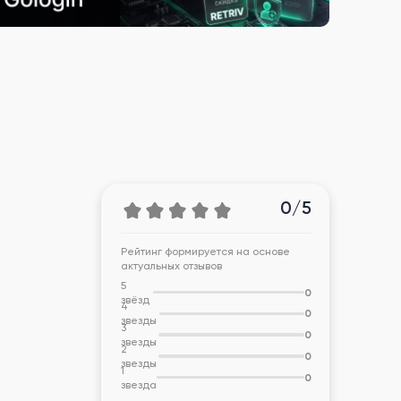
0/5
Рейтинг формируется на основе
актуальных отзывов
5
0
звёзд
4
0
звезды
3
0
звезды
2
0
звезды
1
0
звезда