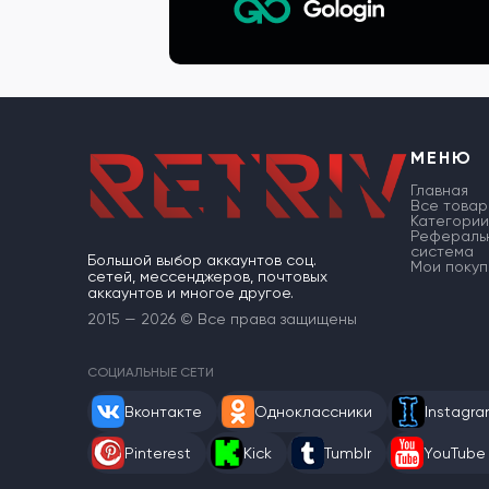
МЕНЮ
Главная
Все товар
Категории
Рефераль
система
Большой выбор аккаунтов соц.
Мои покуп
сетей, мессенджеров, почтовых
аккаунтов и многое другое.
2015 — 2026 © Все права защищены
СОЦИАЛЬНЫЕ СЕТИ
Вконтакте
Одноклассники
Instagr
Pinterest
Kick
Tumblr
YouTube