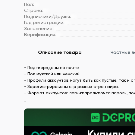
Пол:
Страна:
Подписчики/Друзья:
Год регистрации:
Заполнение:
Верификация:
Описание товара
Частные 
- Подтверждены по почте.
- Пол мужской или женский.
- Профили аккаунтов могут быть как пустые, так и
- Зарегистрированы с ip разных стран мира.
- Формат аккаунтов: логин:пароль:почта:пароль_почты
_