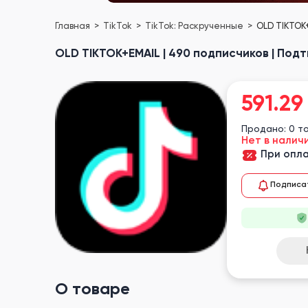
Главная
TikTok
TikTok: Раскрученные
OLD TIKTOK
OLD TIKTOK+EMAIL | 490 подписчиков | Под
591.29
Продано: 0 т
Нет в налич
При опла
Подписа
О товаре