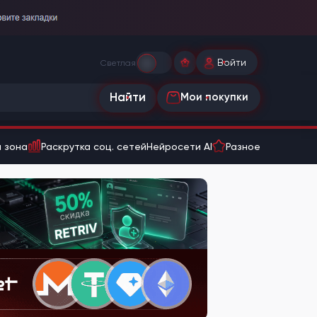
Войти
Светлая
Найти
Мои покупки
 зона
Раскрутка соц. сетей
Нейросети AI
Разное