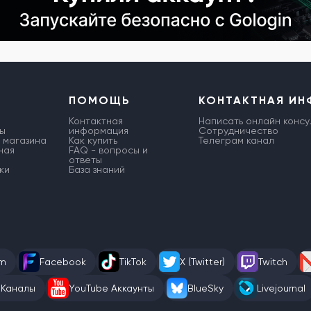
ПОМОЩЬ
КОНТАКТНАЯ И
Контактная
Написать онлайн консу
ы
информация
Сотрудничество
 магазина
Как купить
Телеграм канал
ная
FAQ - вопросы и
ответы
ки
База знаний
am
Facebook
TikTok
X (Twitter)
Twitch
 Каналы
YouTube Аккаунты
BlueSky
Livejournal