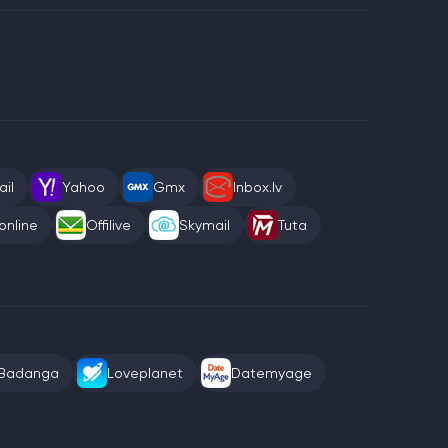
il
Yahoo
Gmx
Inbox.lv
online
Offilive
Skymail
Tuta
Badanga
Loveplanet
Datemyage