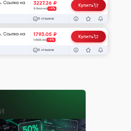
3227.26
₽
. Ссылка на
Купить
3 346.46
-4%
отзывов
0
1793.05
₽
. Ссылка на
Купить
1 858.64
-4%
отзывов
0