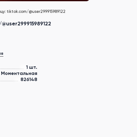
цу: tiktok.com/@user299915989122
m/@user299915989122
ов
1 шт.
Моментальная
826148