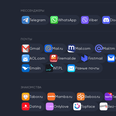
МЕССЕНДЖЕРЫ
Telegram
WhatsApp
Viber
Dis
ПОЧТЫ
Gmail
Mail.ru
Mail.com
Mail.tm
AOL.com
Firemail.de
Firstmail
Emailn
INT.PL
Разные почты
ЗНАКОМСТВА
Tabor.ru
Mamba.ru
Beboo.ru
T
Dating
Onlylove
Topface
Bez-