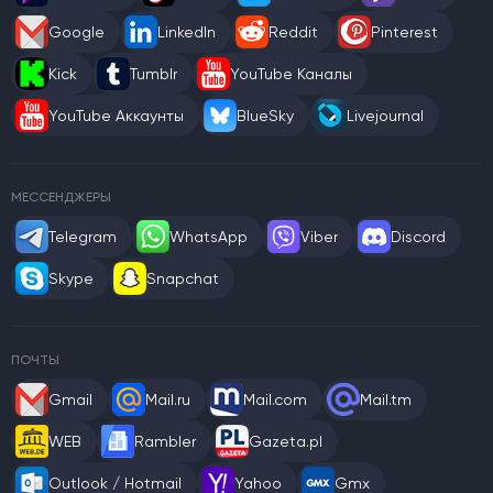
Google
LinkedIn
Reddit
Pinterest
Kick
Tumblr
YouTube Каналы
YouTube Аккаунты
BlueSky
Livejournal
МЕССЕНДЖЕРЫ
Telegram
WhatsApp
Viber
Discord
Skype
Snapchat
ПОЧТЫ
Gmail
Mail.ru
Mail.com
Mail.tm
WEB
Rambler
Gazeta.pl
Outlook / Hotmail
Yahoo
Gmx