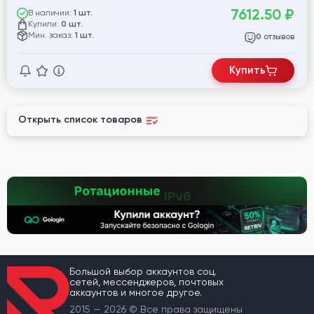
7612.50
₽
В наличии:
1 шт.
Купили:
0 шт.
Мин. заказ:
1 шт.
отзывов
0
Купить
Открыть список товаров
Большой выбор аккаунтов соц.
сетей, мессенджеров, почтовых
аккаунтов и многое другое.
2015 — 2026 © Все права защищены