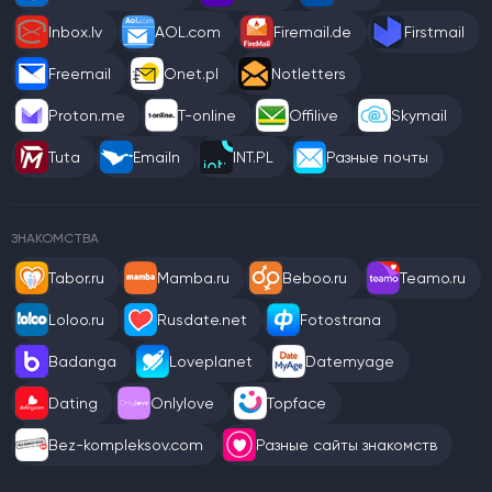
Inbox.lv
AOL.com
Firemail.de
Firstmail
Freemail
Onet.pl
Notletters
Proton.me
T-online
Offilive
Skymail
Tuta
Emailn
INT.PL
Разные почты
ЗНАКОМСТВА
Tabor.ru
Mamba.ru
Beboo.ru
Teamo.ru
Loloo.ru
Rusdate.net
Fotostrana
Badanga
Loveplanet
Datemyage
Dating
Onlylove
Topface
Bez-kompleksov.com
Разные сайты знакомств