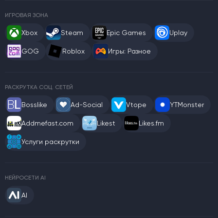
ИГРОВАЯ ЗОНА
Xbox
Steam
Epic Games
Uplay
GOG
Roblox
Игры: Разное
РАСКРУТКА СОЦ. СЕТЕЙ
Bosslike
Ad-Social
Vtope
YTMonster
Addmefast.com
Likest
Likes.fm
Услуги раскрутки
НЕЙРОСЕТИ AI
AI