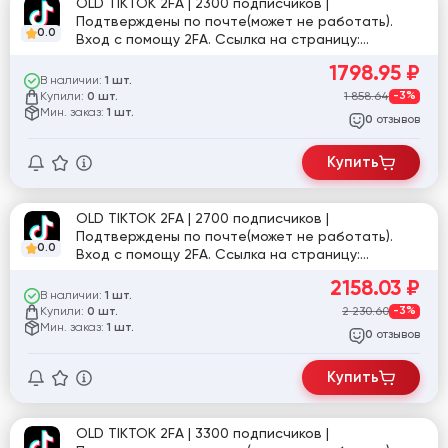
OLD TIKTOK 2FA | 2300 подписчиков |
Подтверждены по почте(может не работать).
0.0
Вход с помощу 2FA. Ссылка на страницу:
tiktok.com/@ga_lina_gre
1798.95
₽
В наличии:
1 шт.
Купили:
1 858.64
-3%
0 шт.
Мин. заказ:
1 шт.
отзывов
0
Купить
OLD TIKTOK 2FA | 2700 подписчиков |
Подтверждены по почте(может не работать).
0.0
Вход с помощу 2FA. Ссылка на страницу:
tiktok.com/@user6109261431457
2158.03
₽
В наличии:
1 шт.
Купили:
2 230.60
-3%
0 шт.
Мин. заказ:
1 шт.
отзывов
0
Купить
OLD TIKTOK 2FA | 3300 подписчиков |