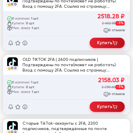
Подтверждены по почте(может не работать).
0.0
Вход с помощу 2FA. Ссылка на страницу:
tiktok.com/@nataliwell_
2518.28
₽
В наличии:
1 шт.
Купили:
2 602.55
-3%
0 шт.
Мин. заказ:
1 шт.
отзывов
0
Купить
OLD TIKTOK 2FA | 2600 подписчиков |
Подтверждены по почте(может не работать).
0.0
Вход с помощу 2FA. Ссылка на страницу:
tiktok.com/@yurina_marina_209
2158.03
₽
В наличии:
1 шт.
Купили:
2 230.60
-3%
0 шт.
Мин. заказ:
1 шт.
отзывов
0
Купить
Старые TikTok-аккаунты с 2FA, 2200
подписчиков, подтверждённые по почте
0.0