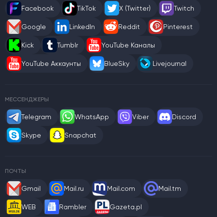
Facebook
TikTok
X (Twitter)
Twitch
Google
LinkedIn
Reddit
Pinterest
Kick
Tumblr
YouTube Каналы
YouTube Аккаунты
BlueSky
Livejournal
МЕССЕНДЖЕРЫ
Telegram
WhatsApp
Viber
Discord
Skype
Snapchat
ПОЧТЫ
Gmail
Mail.ru
Mail.com
Mail.tm
WEB
Rambler
Gazeta.pl