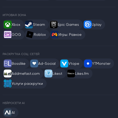
ИГРОВАЯ ЗОНА
Xbox
Steam
Epic Games
Uplay
GOG
Roblox
Игры: Разное
РАСКРУТКА СОЦ. СЕТЕЙ
Bosslike
Ad-Social
Vtope
YTMonster
Addmefast.com
Likest
Likes.fm
Услуги раскрутки
НЕЙРОСЕТИ AI
AI