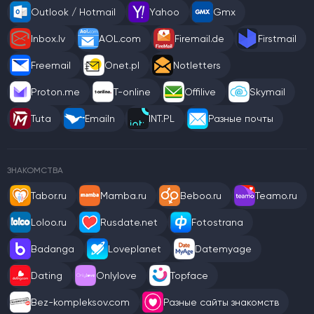
Outlook / Hotmail
Yahoo
Gmx
Inbox.lv
AOL.com
Firemail.de
Firstmail
Freemail
Onet.pl
Notletters
Proton.me
T-online
Offilive
Skymail
Tuta
Emailn
INT.PL
Разные почты
ЗНАКОМСТВА
Tabor.ru
Mamba.ru
Beboo.ru
Teamo.ru
Loloo.ru
Rusdate.net
Fotostrana
Badanga
Loveplanet
Datemyage
Dating
Onlylove
Topface
Bez-kompleksov.com
Разные сайты знакомств