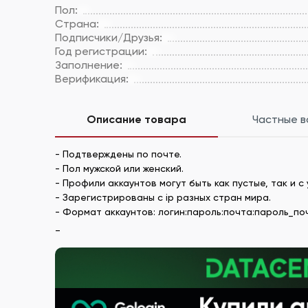
Пол:
Страна:
Подписчики/Друзья:
Год регистрации:
Заполнение:
Верификация:
Описание товара
Частные 
- Подтверждены по почте.
- Пол мужской или женский.
- Профили аккаунтов могут быть как пустые, так и
- Зарегистрированы с ip разных стран мира.
- Формат аккаунтов: логин:пароль:почта:пароль_почты
_