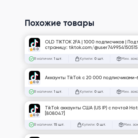
Похожие товары
OLD TIKTOK 2FA | 1000 подписчиков | По
страницу: tiktok.com/@user749954150515
0.0
В наличии:
Купили:
Мин. зак
1 шт.
0 шт.
Аккаунты TikTok с 20 000 подписчиками-бо
0.0
В наличии:
Купили:
Мин. зак
1 шт.
0 шт.
TikTok аккаунты США (US IP) с почтой Hot
[808047]
0.0
В наличии:
Купили:
Мин. за
15 шт.
0 шт.