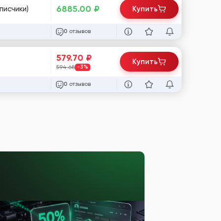
6885.00
₽
писчики)
Купить
отзывов
0
579.70
₽
Купить
594.68
-3%
отзывов
0