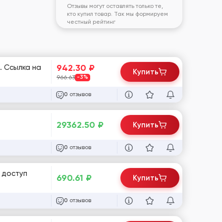
Отзывы могут оставлять только те,
кто купил товар. Так мы формируем
честный рейтинг
942.30
₽
. Ссылка на
Купить
966.63
-3%
отзывов
0
29362.50
₽
Купить
отзывов
0
P доступ
690.61
₽
Купить
отзывов
0