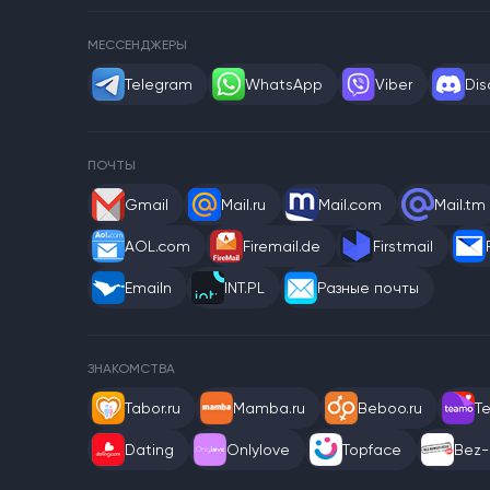
МЕССЕНДЖЕРЫ
Telegram
WhatsApp
Viber
Dis
ПОЧТЫ
Gmail
Mail.ru
Mail.com
Mail.tm
AOL.com
Firemail.de
Firstmail
Emailn
INT.PL
Разные почты
ЗНАКОМСТВА
Tabor.ru
Mamba.ru
Beboo.ru
T
Dating
Onlylove
Topface
Bez-