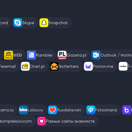
cord
Skype
Snapchat
WEB
Rambler
Gazeta.pl
Outlook / Hotma
Freemail
Onet.pl
Notletters
Proton.me
T-
eamo.ru
Loloo.ru
Rusdate.net
Fotostrana
kompleksov.com
Разные сайты знакомств