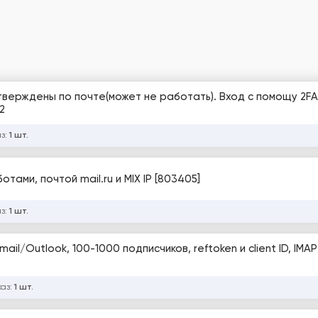
дтверждены по почте(может не работать). Вход с помощу 2FA
2
аз:
1 шт.
тами, почтой mail.ru и MIX IP [803405]
аз:
1 шт.
mail/Outlook, 100-1000 подписчиков, reftoken и client ID, IMA
каз:
1 шт.