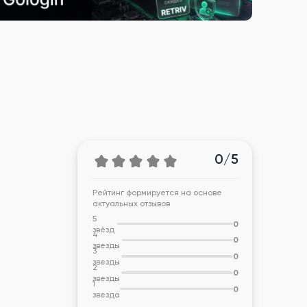
0/5
Рейтинг формируется на основе
актуальных отзывов
5
0
звёзд
4
0
звезды
3
0
звезды
2
0
звезды
1
0
звезда