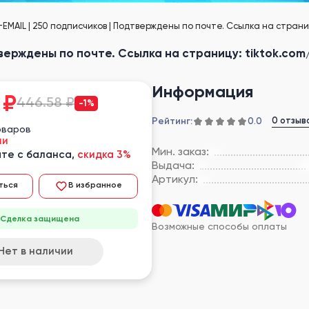
EMAIL | 250 подписчиков | Подтверждены по почте. Ссылка на страни
тверждены по почте. Ссылка на страницу: tiktok.co
Информация
₽
446.58 ₽
-1%
Рейтинг:
0 отзыв
0.0
оваров
ии
Мин. заказ:
те с баланса,
скидка 3%
Выдача:
Артикул:
ться
В избранное
Сделка защищена
Возможные способы оплаты
Нет в наличии