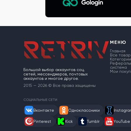
МЕНЮ
Главная
Все товар
Категории
Рефераль
система
Большой выбор аккаунтов соц.
Мои покуп
сетей, мессенджеров, почтовых
аккаунтов и многое другое.
2015 — 2026 © Все права защищены
СОЦИАЛЬНЫЕ СЕТИ
Вконтакте
Одноклассники
Instagr
Pinterest
Kick
Tumblr
YouTube