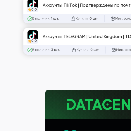
Аккаунты TikTok | Подтверждены по почт
0.0
В наличии:
Купили:
Мин. зак
1 шт.
0 шт.
Аккаунты TELEGRAM | United Kingdom | T
0.0
В наличии:
Купили:
Мин. зак
3 шт.
0 шт.