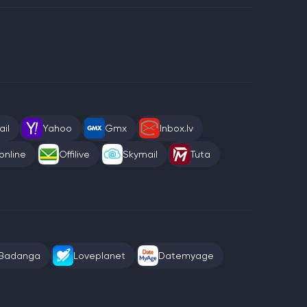
il
Yahoo
Gmx
Inbox.lv
online
Offilive
Skymail
Tuta
Badanga
Loveplanet
Datemyage