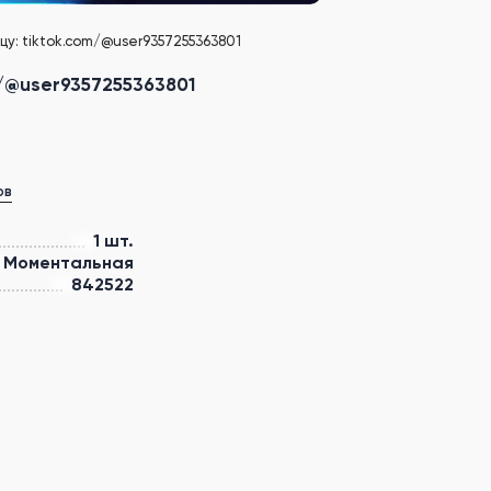
цу: tiktok.com/@user9357255363801
m/@user9357255363801
ов
1 шт.
Моментальная
842522