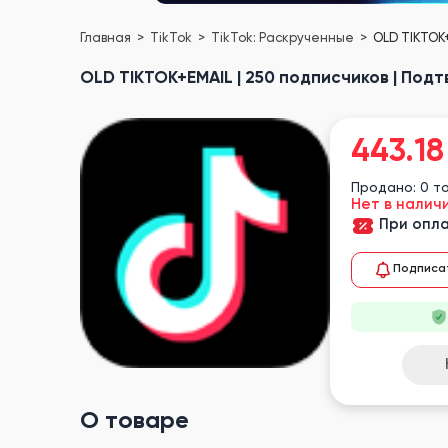
Главная
TikTok
TikTok: Раскрученные
OLD TIKTOK+
OLD TIKTOK+EMAIL | 250 подписчиков | Под
443.18
Продано: 0 т
Нет в налич
При опла
Подписа
О товаре