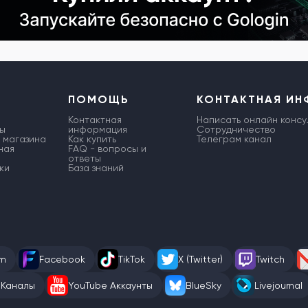
ПОМОЩЬ
КОНТАКТНАЯ И
Контактная
Написать онлайн консу
ы
информация
Сотрудничество
 магазина
Как купить
Телеграм канал
ная
FAQ - вопросы и
ответы
ки
База знаний
am
Facebook
TikTok
X (Twitter)
Twitch
 Каналы
YouTube Аккаунты
BlueSky
Livejournal