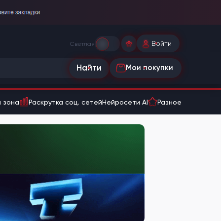
Войти
Светлая
Найти
Мои покупки
 зона
Раскрутка соц. сетей
Нейросети AI
Разное