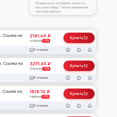
Отзывы могут оставлять только те,
кто купил товар. Так мы формируем
честный рейтинг
2181.49
₽
. Ссылка на
Купить
2 230.60
-2%
отзывов
0
3271.63
₽
A. Ссылка на
Купить
3 346.46
-2%
отзывов
0
1818.10
₽
. Ссылка на
Купить
1 858.64
-2%
отзывов
0