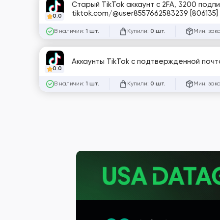
Старый TikTok аккаунт с 2FA, 3200 подп
tiktok.com/@user8557662583239 [806135]
0.0
В наличии:
Купили:
Мин. зак
1 шт.
0 шт.
Аккаунты TikTok с подтвержденной почт
0.0
В наличии:
Купили:
Мин. зак
1 шт.
0 шт.