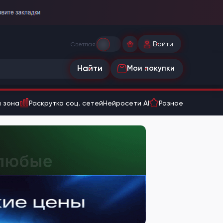
Войти
Светлая
Найти
Мои покупки
 зона
Раскрутка соц. сетей
Нейросети AI
Разное