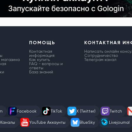
ПОМОЩЬ
КОНТАКТНАЯ И
Контактная
Написать онлайн консу
ы
информация
Сотрудничество
 магазина
Как купить
Телеграм канал
ная
FAQ - вопросы и
ответы
ки
База знаний
am
Facebook
TikTok
X (Twitter)
Twitch
 Каналы
YouTube Аккаунты
BlueSky
Livejournal