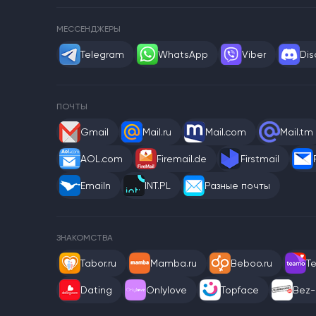
МЕССЕНДЖЕРЫ
Telegram
WhatsApp
Viber
Dis
ПОЧТЫ
Gmail
Mail.ru
Mail.com
Mail.tm
AOL.com
Firemail.de
Firstmail
Emailn
INT.PL
Разные почты
ЗНАКОМСТВА
Tabor.ru
Mamba.ru
Beboo.ru
T
Dating
Onlylove
Topface
Bez-