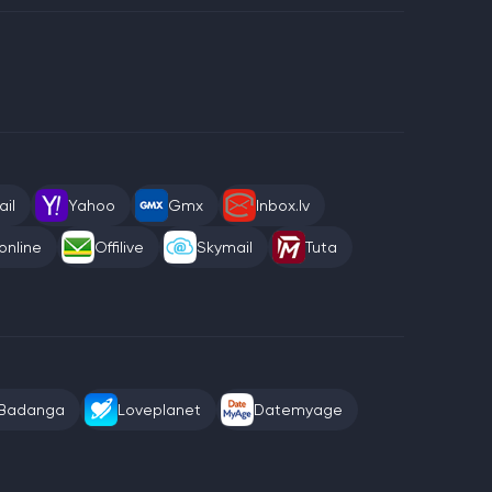
il
Yahoo
Gmx
Inbox.lv
online
Offilive
Skymail
Tuta
Badanga
Loveplanet
Datemyage