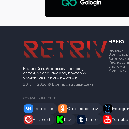
МЕНЮ
Главная
Все товар
Категории
Рефераль
система
Большой выбор аккаунтов соц.
Мои покуп
сетей, мессенджеров, почтовых
аккаунтов и многое другое.
2015 — 2026 © Все права защищены
СОЦИАЛЬНЫЕ СЕТИ
Вконтакте
Одноклассники
Instagr
Pinterest
Kick
Tumblr
YouTube