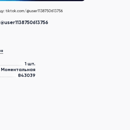
у: tiktok.com/@user1138750613756
/@user1138750613756
ов
1 шт.
Моментальная
843039