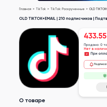
Главная
TikTok
TikTok: Раскрученные
OLD TIKTOK+
OLD TIKTOK+EMAIL | 210 подписчиков | Под
433.55
Продано: 0 т
Нет в налич
При опла
Подписа
О товаре