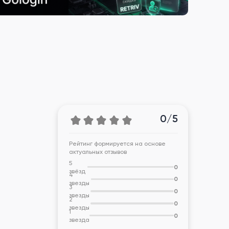
0/5
Рейтинг формируется на основе
актуальных отзывов
5
0
звёзд
4
0
звезды
3
0
звезды
2
0
звезды
1
0
звезда