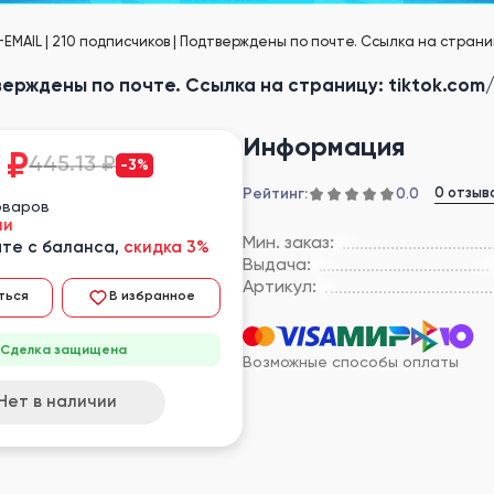
EMAIL | 210 подписчиков | Подтверждены по почте. Ссылка на страниц
тверждены по почте. Ссылка на страницу: tiktok.com
Информация
₽
445.13 ₽
-3%
Рейтинг:
0 отзыв
0.0
оваров
ии
Мин. заказ:
те с баланса,
скидка 3%
Выдача:
Артикул:
ться
В избранное
Сделка защищена
Возможные способы оплаты
Нет в наличии