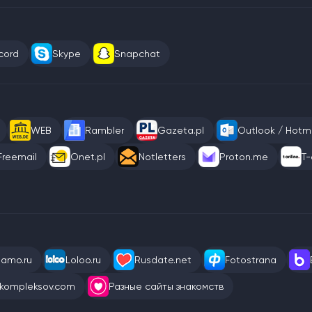
cord
Skype
Snapchat
WEB
Rambler
Gazeta.pl
Outlook / Hotma
Freemail
Onet.pl
Notletters
Proton.me
T-
eamo.ru
Loloo.ru
Rusdate.net
Fotostrana
kompleksov.com
Разные сайты знакомств