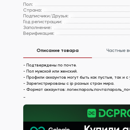
Пол:
Страна:
Подписчики/Друзья:
Год регистрации:
Заполнение:
Верификация:
Описание товара
Частные 
- Подтверждены по почте.
- Пол мужской или женский.
- Профили аккаунтов могут быть как пустые, так и
- Зарегистрированы с ip разных стран мира.
- Формат аккаунтов: логин:пароль:почта:пароль_почты
_