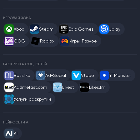
ИГРОВАЯ ЗОНА
Xbox
Steam
Epic Games
Uplay
GOG
Roblox
Игры: Разное
РАСКРУТКА СОЦ. СЕТЕЙ
Bosslike
Ad-Social
Vtope
YTMonster
Addmefast.com
Likest
Likes.fm
Услуги раскрутки
НЕЙРОСЕТИ AI
AI