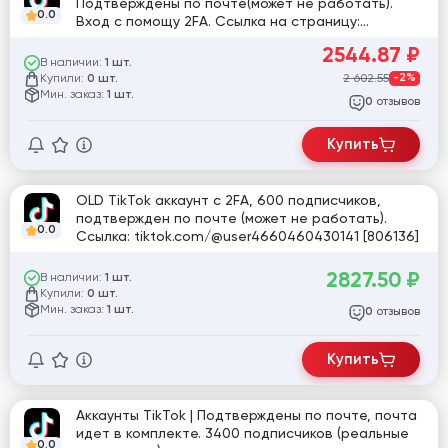
Подтверждены по почте(может не работать).
0.0
Вход с помощу 2FA. Ссылка на страницу:
tiktok.com/@user84643711080511
2544.87
₽
В наличии:
1 шт.
Купили:
2 602.55
-2%
0 шт.
Мин. заказ:
1 шт.
отзывов
0
Купить
OLD TikTok аккаунт с 2FA, 600 подписчиков,
подтвержден по почте (может не работать).
0.0
Ссылка: tiktok.com/@user4660460430141 [806136]
2827.50
₽
В наличии:
1 шт.
Купили:
0 шт.
Мин. заказ:
1 шт.
отзывов
0
Купить
Аккаунты TikTok | Подтверждены по почте, почта
идет в комплекте. 3400 подписчиков (реальные
0.0