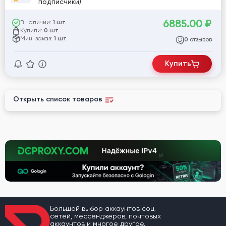
подписчики)
6885.00
₽
В наличии:
1 шт.
Купили:
0 шт.
Мин. заказ:
1 шт.
отзывов
0
Купить
Открыть список товаров
Большой выбор аккаунтов соц.
сетей, мессенджеров, почтовых
аккаунтов и многое другое.