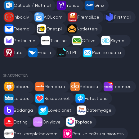
Outlook / Hotmail
Yahoo
Gmx
Inbox.lv
AOL.com
Firemail.de
Firstmail
Freemail
Onet.pl
Notletters
Proton.me
T-online
Offilive
Skymail
Tuta
Emailn
INT.PL
Разные почты
ЗНАКОМСТВА
Tabor.ru
Mamba.ru
Beboo.ru
Teamo.ru
Loloo.ru
Rusdate.net
Fotostrana
Badanga
Loveplanet
Datemyage
Dating
Onlylove
Topface
Bez-kompleksov.com
Разные сайты знакомств