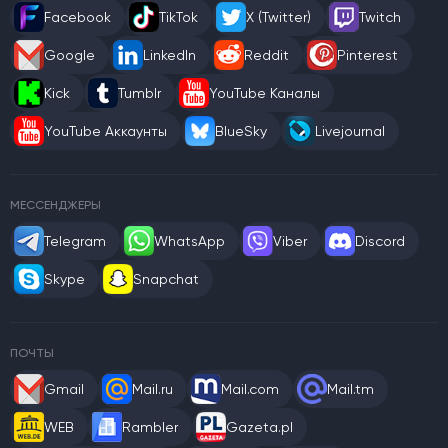
Facebook
TikTok
X (Twitter)
Twitch
Google
LinkedIn
Reddit
Pinterest
Kick
Tumblr
YouTube Каналы
YouTube Аккаунты
BlueSky
Livejournal
МЕССЕНДЖЕРЫ
Telegram
WhatsApp
Viber
Discord
Skype
Snapchat
ПОЧТЫ
Gmail
Mail.ru
Mail.com
Mail.tm
WEB
Rambler
Gazeta.pl