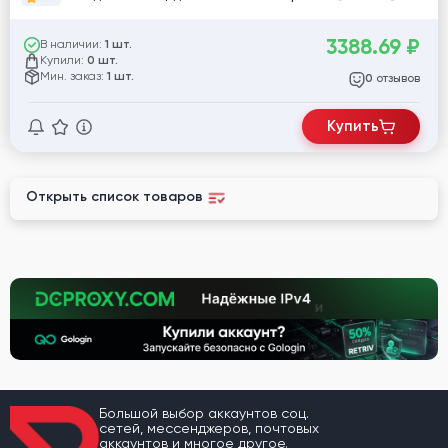
3388.69
₽
В наличии:
1 шт.
Купили:
0 шт.
Мин. заказ:
1 шт.
отзывов
0
Купить
Открыть список товаров
Большой выбор аккаунтов соц.
сетей, мессенджеров, почтовых
аккаунтов и многое другое.