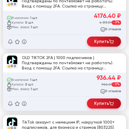
Подтверждены по почте(может не работать).
0.0
Вход с помощу 2FA. Ссылка на страницу:
tiktok.com/@user8075361371152
4176.40
₽
В наличии:
1 шт.
Купили:
4 313.09
-3%
0 шт.
Мин. заказ:
1 шт.
отзывов
0
Купить
OLD TIKTOK 2FA | 1000 подписчиков |
Подтверждены по почте(может не работать).
0.0
Вход с помощу 2FA. Ссылка на страницу:
tiktok.com/@user5472142992606
936.44
₽
В наличии:
1 шт.
Купили:
966.63
-3%
0 шт.
Мин. заказ:
1 шт.
отзывов
0
Купить
TikTok аккаунт с немецким IP, накруткой 1000+
подписчиков, для бизнеса и стримов [803225]
0.0