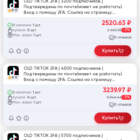
OLD TIKTOK 2FA | 3200 подписчиков |
Подтверждены по почте(может не работать).
0.0
Вход с помощу 2FA. Ссылка на страницу:
tiktok.com/@marina_yurina_816
2520.63
₽
В наличии:
1 шт.
Купили:
2 602.55
-3%
0 шт.
Мин. заказ:
1 шт.
отзывов
0
Купить
OLD TIKTOK 2FA | 4500 подписчиков |
Подтверждены по почте(может не работать).
0.0
Вход с помощу 2FA. Ссылка на страницу:
tiktok.com/@user9463169490877
3239.97
₽
В наличии:
1 шт.
Купили:
3 346.46
-3%
0 шт.
Мин. заказ:
1 шт.
отзывов
0
Купить
OLD TIKTOK 2FA | 5700 подписчиков |