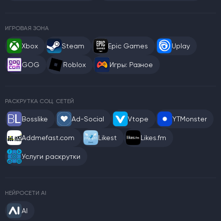
ИГРОВАЯ ЗОНА
Xbox
Steam
Epic Games
Uplay
GOG
Roblox
Игры: Разное
РАСКРУТКА СОЦ. СЕТЕЙ
Bosslike
Ad-Social
Vtope
YTMonster
Addmefast.com
Likest
Likes.fm
Услуги раскрутки
НЕЙРОСЕТИ AI
AI