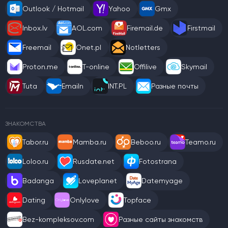
Outlook / Hotmail
Yahoo
Gmx
Inbox.lv
AOL.com
Firemail.de
Firstmail
Freemail
Onet.pl
Notletters
Proton.me
T-online
Offilive
Skymail
Tuta
Emailn
INT.PL
Разные почты
ЗНАКОМСТВА
Tabor.ru
Mamba.ru
Beboo.ru
Teamo.ru
Loloo.ru
Rusdate.net
Fotostrana
Badanga
Loveplanet
Datemyage
Dating
Onlylove
Topface
Bez-kompleksov.com
Разные сайты знакомств