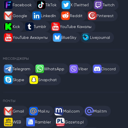
Facebook
TikTok
X (Twitter)
Twitch
Google
LinkedIn
Reddit
Pinterest
Kick
Tumblr
YouTube Каналы
YouTube Аккаунты
BlueSky
Livejournal
МЕССЕНДЖЕРЫ
Telegram
WhatsApp
Viber
Discord
Skype
Snapchat
ПОЧТЫ
Gmail
Mail.ru
Mail.com
Mail.tm
WEB
Rambler
Gazeta.pl