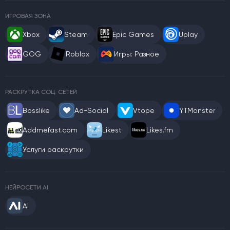
ИГРОВАЯ ЗОНА
Xbox
Steam
Epic Games
Uplay
GOG
Roblox
Игры: Разное
РАСКРУТКА СОЦ. СЕТЕЙ
Bosslike
Ad-Social
Vtope
YTMonster
Addmefast.com
Likest
Likes.fm
Услуги раскрутки
НЕЙРОСЕТИ AI
AI