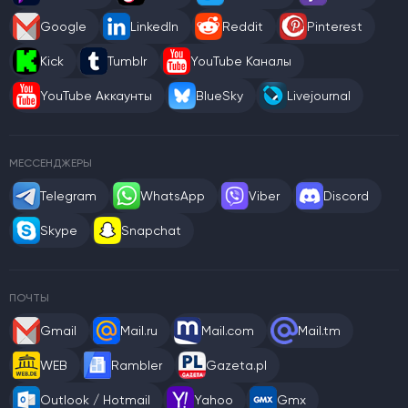
Google
LinkedIn
Reddit
Pinterest
Kick
Tumblr
YouTube Каналы
YouTube Аккаунты
BlueSky
Livejournal
МЕССЕНДЖЕРЫ
Telegram
WhatsApp
Viber
Discord
Skype
Snapchat
ПОЧТЫ
Gmail
Mail.ru
Mail.com
Mail.tm
WEB
Rambler
Gazeta.pl
Outlook / Hotmail
Yahoo
Gmx