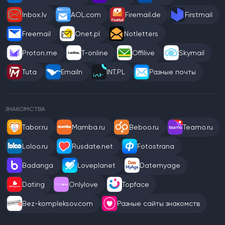
Inbox.lv
AOL.com
Firemail.de
Firstmail
Freemail
Onet.pl
Notletters
Proton.me
T-online
Offilive
Skymail
Tuta
Emailn
INT.PL
Разные почты
ЗНАКОМСТВА
Tabor.ru
Mamba.ru
Beboo.ru
Teamo.ru
Loloo.ru
Rusdate.net
Fotostrana
Badanga
Loveplanet
Datemyage
Dating
Onlylove
Topface
Bez-kompleksov.com
Разные сайты знакомств