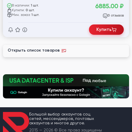
6885.00
₽
В наличии:
1 шт.
Купили:
0 шт.
Мин. заказ:
1 шт.
отзывов
0
Купить
Открыть список товаров
Большой выбор аккаунтов соц.
сетей, мессенджеров, почтовых
аккаунтов и многое другое.
2015 — 2026 © Все права защищены