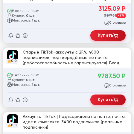
tiktok.com/@user637918207712
3125.09
₽
В наличии:
1 шт.
Купили:
3 197.23
-2%
0 шт.
Мин. заказ:
1 шт.
отзывов
0
Купить
Старые TikTok-аккаунты с 2FA, 4800
подписчиков, подтверждённые по почте
0.0
(работоспособность не гарантируется). Вход
через 2FA. Ссылка:
tiktok.com/@user1087357949583 [807770]
9787.50
₽
В наличии:
1 шт.
Купили:
0 шт.
Мин. заказ:
1 шт.
отзывов
0
Купить
Аккаунты TikTok | Подтверждены по почте, почта
идет в комплекте. 3400 подписчиков (реальные
0.0
подписчики)