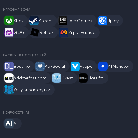
ИГРОВАЯ ЗОНА
Xbox
Steam
Epic Games
Uplay
GOG
Roblox
Игры: Разное
РАСКРУТКА СОЦ. СЕТЕЙ
Bosslike
Ad-Social
Vtope
YTMonster
Addmefast.com
Likest
Likes.fm
Услуги раскрутки
НЕЙРОСЕТИ AI
AI