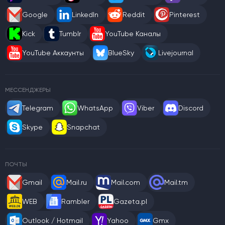
Google
LinkedIn
Reddit
Pinterest
Kick
Tumblr
YouTube Каналы
YouTube Аккаунты
BlueSky
Livejournal
МЕССЕНДЖЕРЫ
Telegram
WhatsApp
Viber
Discord
Skype
Snapchat
ПОЧТЫ
Gmail
Mail.ru
Mail.com
Mail.tm
WEB
Rambler
Gazeta.pl
Outlook / Hotmail
Yahoo
Gmx