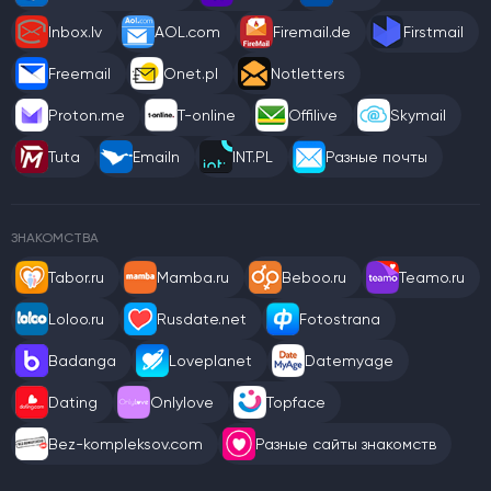
Inbox.lv
AOL.com
Firemail.de
Firstmail
Freemail
Onet.pl
Notletters
Proton.me
T-online
Offilive
Skymail
Tuta
Emailn
INT.PL
Разные почты
ЗНАКОМСТВА
Tabor.ru
Mamba.ru
Beboo.ru
Teamo.ru
Loloo.ru
Rusdate.net
Fotostrana
Badanga
Loveplanet
Datemyage
Dating
Onlylove
Topface
Bez-kompleksov.com
Разные сайты знакомств