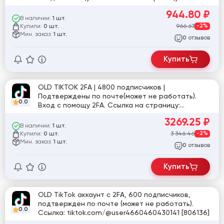
tiktok.com/@user4945011526760
944.80
₽
В наличии:
1 шт.
Купили:
966.63
-2%
0 шт.
Мин. заказ:
1 шт.
отзывов
0
Купить
OLD TIKTOK 2FA | 4800 подписчиков |
Подтверждены по почте(может не работать).
0.0
Вход с помощу 2FA. Ссылка на страницу:
tiktok.com/@user9868356139951
3269.25
₽
В наличии:
1 шт.
Купили:
3 346.46
-2%
0 шт.
Мин. заказ:
1 шт.
отзывов
0
Купить
OLD TikTok аккаунт с 2FA, 600 подписчиков,
подтвержден по почте (может не работать).
0.0
Ссылка: tiktok.com/@user4660460430141 [806136]