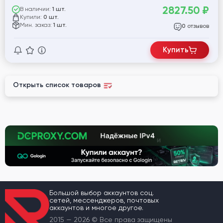
2827.50
₽
В наличии:
1 шт.
Купили:
0 шт.
Мин. заказ:
1 шт.
отзывов
0
Купить
Открыть список товаров
Большой выбор аккаунтов соц.
сетей, мессенджеров, почтовых
аккаунтов и многое другое.
2015 — 2026 © Все права защищены