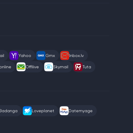
il
Yahoo
Gmx
Inbox.lv
online
Offilive
Skymail
Tuta
Badanga
Loveplanet
Datemyage