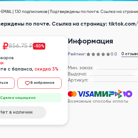
EMAIL | 130 подписчиков | Подтверждены по почте. Ссылка на страни
тверждены по почте. Ссылка на страницу: tiktok.co
Информация
₽
856.75 ₽
-50%
Рейтинг:
0 отзыв
0.0
оваров
ии
Мин. заказ:
те с баланса,
скидка 3%
Выдача:
Артикул:
ться
В избранное
Сделка защищена
Возможные способы оплаты
Нет в наличии