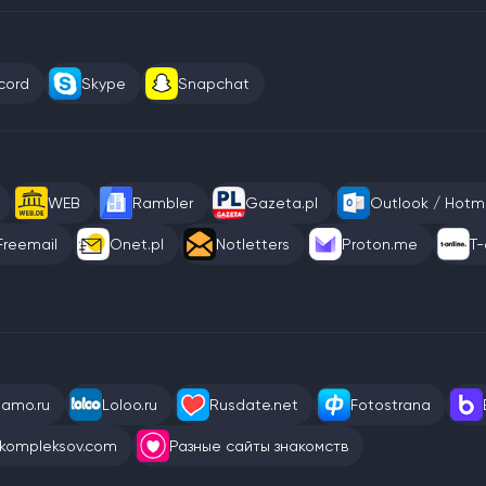
cord
Skype
Snapchat
WEB
Rambler
Gazeta.pl
Outlook / Hotma
Freemail
Onet.pl
Notletters
Proton.me
T-
eamo.ru
Loloo.ru
Rusdate.net
Fotostrana
kompleksov.com
Разные сайты знакомств