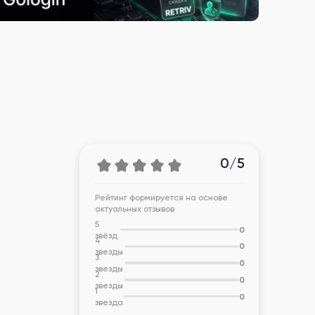
0/5
Рейтинг формируется на основе
актуальных отзывов
5
0
звёзд
4
0
звезды
3
0
звезды
2
0
звезды
1
0
звезда