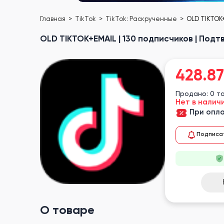
Главная
TikTok
TikTok: Раскрученные
OLD TIKTOK+
OLD TIKTOK+EMAIL | 130 подписчиков | Под
428.87
Продано: 0 т
Нет в налич
При опла
Подписа
О товаре