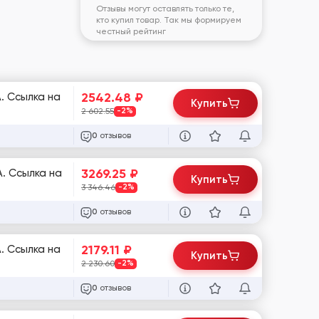
Отзывы могут оставлять только те,
кто купил товар. Так мы формируем
честный рейтинг
2542.48
₽
. Ссылка на
Купить
2 602.55
-2%
отзывов
0
3269.25
₽
A. Ссылка на
Купить
3 346.46
-2%
отзывов
0
2179.11
₽
. Ссылка на
Купить
2 230.60
-2%
отзывов
0