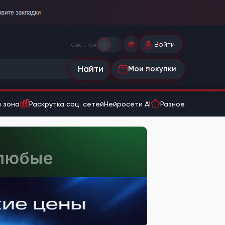
Войти
Светлая
Найти
Мои покупки
 зона
Раскрутка соц. сетей
Нейросети AI
Разное