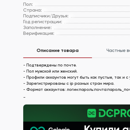
Пол:
Страна:
Подписчики/Друзья:
Год регистрации:
Заполнение:
Верификация:
Описание товара
Частные 
- Подтверждены по почте.
- Пол мужской или женский.
- Профили аккаунтов могут быть как пустые, так и
- Зарегистрированы с ip разных стран мира.
- Формат аккаунтов: логин:пароль:почта:пароль_почты
_