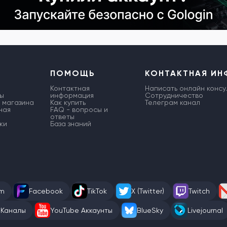
ПОМОЩЬ
КОНТАКТНАЯ И
Контактная
Написать онлайн консу
ы
информация
Сотрудничество
 магазина
Как купить
Телеграм канал
ная
FAQ - вопросы и
ответы
ки
База знаний
am
Facebook
TikTok
X (Twitter)
Twitch
 Каналы
YouTube Аккаунты
BlueSky
Livejournal