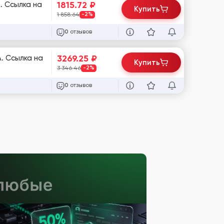
1815.72
₽
. Ссылка на
Купить
1 858.64
-2%
отзывов
0
3269.25
₽
. Ссылка на
Купить
3 346.46
-2%
отзывов
0