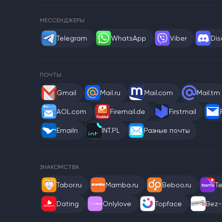
МЕССЕНДЖЕРЫ
Telegram
WhatsApp
Viber
Dis
ПОЧТЫ
Gmail
Mail.ru
Mail.com
Mail.tm
AOL.com
Firemail.de
Firstmail
Emailn
INT.PL
Разные почты
ЗНАКОМСТВА
Tabor.ru
Mamba.ru
Beboo.ru
T
Dating
Onlylove
Topface
Bez-