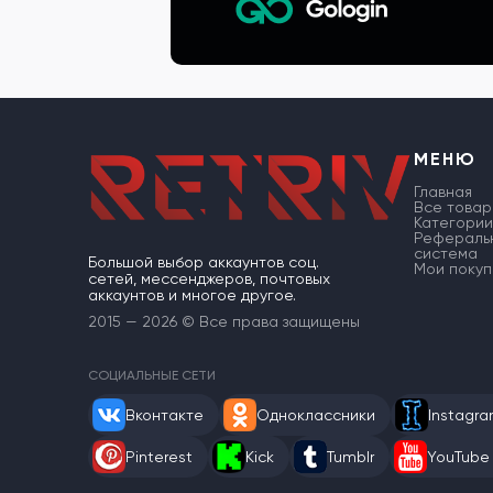
МЕНЮ
Главная
Все товар
Категории
Рефераль
система
Большой выбор аккаунтов соц.
Мои покуп
сетей, мессенджеров, почтовых
аккаунтов и многое другое.
2015 — 2026 © Все права защищены
СОЦИАЛЬНЫЕ СЕТИ
Вконтакте
Одноклассники
Instagr
Pinterest
Kick
Tumblr
YouTube