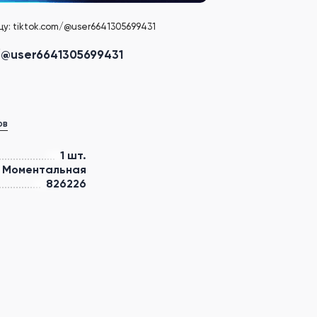
цу: tiktok.com/@user6641305699431
m/@user6641305699431
ов
1 шт.
Моментальная
826226