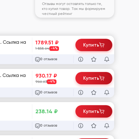
Отзывы могут оставлять только те,
кто купил товар. Так мы формируем
честный рейтинг
1789.51
₽
. Ссылка на
Купить
1 858.64
-4%
отзывов
0
930.17
₽
. Ссылка на
Купить
966.63
-4%
отзывов
0
238.14
₽
Купить
отзывов
0