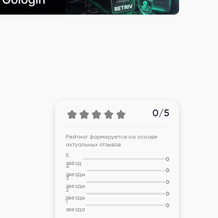
0/5
Рейтинг формируется на основе
актуальных отзывов
5
0
звёзд
4
0
звезды
3
0
звезды
2
0
звезды
1
0
звезда