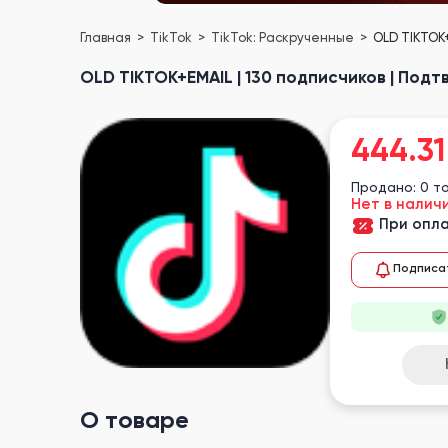
Главная
TikTok
TikTok: Раскрученные
OLD TIKTOK
OLD TIKTOK+EMAIL | 130 подписчиков | Под
444.31
Продано: 0 т
Нет в налич
При опла
Подписа
О товаре