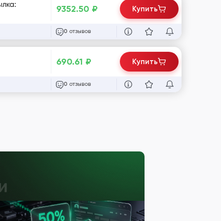
ылка:
9352.50
₽
Купить
отзывов
0
690.61
₽
Купить
отзывов
0