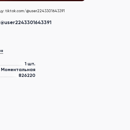
цу: tiktok.com/@user2243301643391
m/@user2243301643391
ов
1 шт.
Моментальная
826220