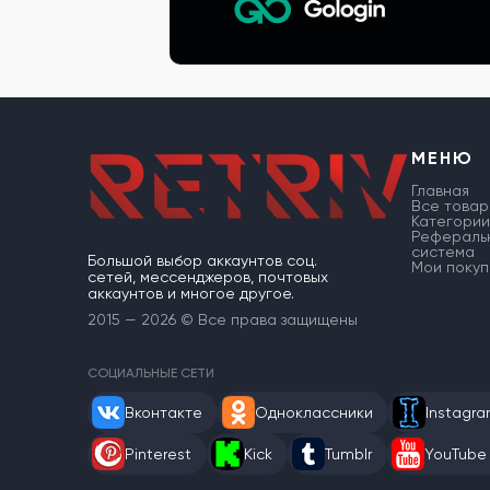
МЕНЮ
Главная
Все товар
Категории
Рефераль
система
Большой выбор аккаунтов соц.
Мои покуп
сетей, мессенджеров, почтовых
аккаунтов и многое другое.
2015 — 2026 © Все права защищены
СОЦИАЛЬНЫЕ СЕТИ
Вконтакте
Одноклассники
Instagr
Pinterest
Kick
Tumblr
YouTube