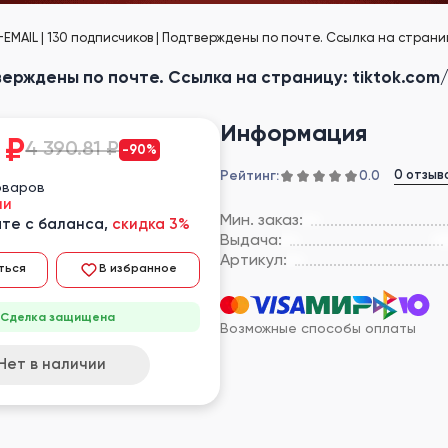
+EMAIL | 130 подписчиков | Подтверждены по почте. Ссылка на страни
тверждены по почте. Ссылка на страницу: tiktok.co
Информация
₽
4 390.81 ₽
-90%
Рейтинг:
0 отзыв
0.0
оваров
ии
Мин. заказ:
те с баланса,
скидка 3%
Выдача:
Артикул:
ться
В избранное
Сделка защищена
Возможные способы оплаты
Нет в наличии