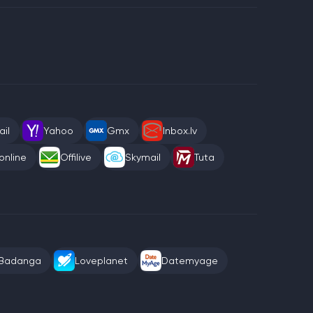
il
Yahoo
Gmx
Inbox.lv
online
Offilive
Skymail
Tuta
Badanga
Loveplanet
Datemyage