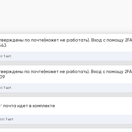
дтверждены по почте(может не работать). Вход с помощу 2FA
343
аз:
1 шт.
дтверждены по почте(может не работать). Вход с помощу 2FA
209
аз:
1 шт.
 ✅ почта идет в комплекте
каз:
1 шт.