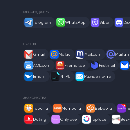
МЕССЕНДЖЕРЫ
Telegram
WhatsApp
Viber
Dis
ПОЧТЫ
Gmail
Mail.ru
Mail.com
Mail.tm
AOL.com
Firemail.de
Firstmail
Emailn
INT.PL
Разные почты
ЗНАКОМСТВА
Tabor.ru
Mamba.ru
Beboo.ru
T
Dating
Onlylove
Topface
Bez-