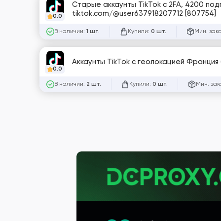
Старые аккаунты TikTok с 2FA, 4200 под
tiktok.com/@user637918207712 [807754]
0.0
В наличии:
Купили:
Мин. зак
1 шт.
0 шт.
Аккаунты TikTok с геолокацией Франция (
0.0
В наличии:
Купили:
Мин. зак
2 шт.
0 шт.