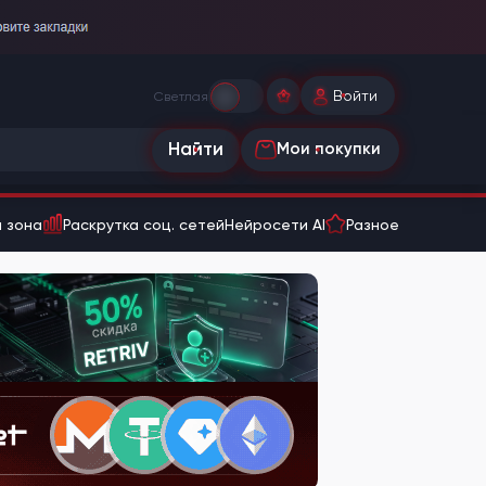
Войти
Светлая
Найти
Мои покупки
 зона
Раскрутка соц. сетей
Нейросети AI
Разное