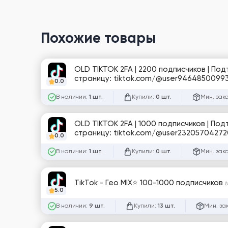
Похожие товары
OLD TIKTOK 2FA | 2200 подписчиков | По
страницу: tiktok.com/@user9464850099
0.0
В наличии:
Купили:
Мин. зак
1 шт.
0 шт.
OLD TIKTOK 2FA | 1000 подписчиков | По
страницу: tiktok.com/@user2320570427
0.0
В наличии:
Купили:
Мин. зак
1 шт.
0 шт.
TikTok - Гео MIX⭐️ 100-1000 подписчиков
5.0
В наличии:
Купили:
Мин. за
9 шт.
13 шт.