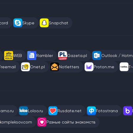
cord
Skype
Snapchat
WEB
Rambler
Gazeta.pl
Outlook / Hotma
Freemail
Onet.pl
Notletters
Proton.me
T-
eamo.ru
Loloo.ru
Rusdate.net
Fotostrana
kompleksov.com
Разные сайты знакомств