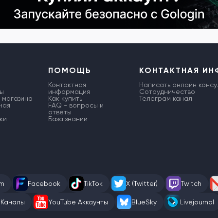
ПОМОЩЬ
КОНТАКТНАЯ И
Контактная
Написать онлайн консу
ы
информация
Сотрудничество
 магазина
Как купить
Телеграм канал
ная
FAQ - вопросы и
ответы
ки
База знаний
am
Facebook
TikTok
X (Twitter)
Twitch
 Каналы
YouTube Аккаунты
BlueSky
Livejournal