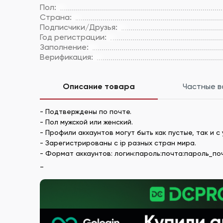
Пол:
Страна:
Подписчики/Друзья:
Год регистрации:
Заполнение:
Верификация:
Описание товара
Частные 
- Подтверждены по почте.
- Пол мужской или женский.
- Профили аккаунтов могут быть как пустые, так и
- Зарегистрированы с ip разных стран мира.
- Формат аккаунтов: логин:пароль:почта:пароль_почты
_