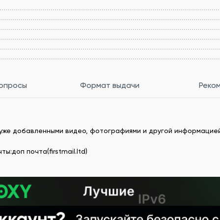
вопросы
Формат выдачи
Реко
 с уже добавленными видео, фотографиями и другой информацией
:доп почта(firstmail.ltd)