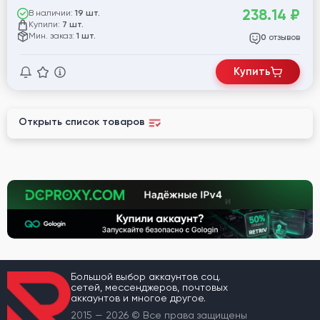
238.14
₽
В наличии:
19 шт.
Купили:
7 шт.
Мин. заказ:
1 шт.
отзывов
0
Купить
Открыть список товаров
Большой выбор аккаунтов соц.
сетей, мессенджеров, почтовых
аккаунтов и многое другое.
2015 — 2026 © Все права защищены