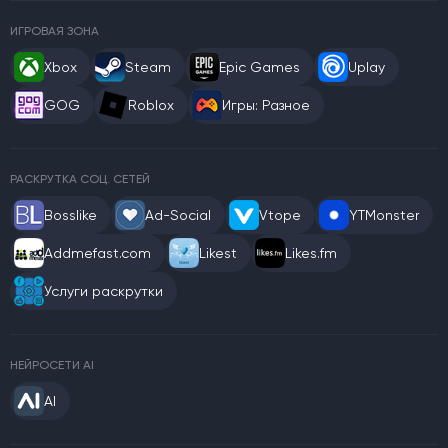
ИГРОВАЯ ЗОНА
Xbox
Steam
Epic Games
Uplay
GOG
Roblox
Игры: Разное
РАСКРУТКА СОЦ. СЕТЕЙ
Bosslike
Ad-Social
Vtope
YTMonster
Addmefast.com
Likest
Likes.fm
Услуги раскрутки
НЕЙРОСЕТИ AI
AI