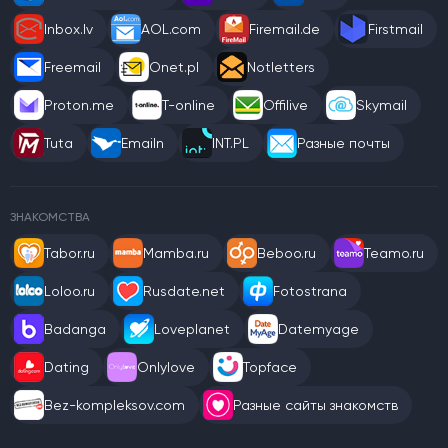
Inbox.lv
AOL.com
Firemail.de
Firstmail
Freemail
Onet.pl
Notletters
Proton.me
T-online
Offilive
Skymail
Tuta
Emailn
INT.PL
Разные почты
ЗНАКОМСТВА
Tabor.ru
Mamba.ru
Beboo.ru
Teamo.ru
Loloo.ru
Rusdate.net
Fotostrana
Badanga
Loveplanet
Datemyage
Dating
Onlylove
Topface
Bez-kompleksov.com
Разные сайты знакомств