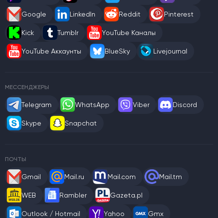
Google
LinkedIn
Reddit
Pinterest
Kick
Tumblr
YouTube Каналы
YouTube Аккаунты
BlueSky
Livejournal
МЕССЕНДЖЕРЫ
Telegram
WhatsApp
Viber
Discord
Skype
Snapchat
ПОЧТЫ
Gmail
Mail.ru
Mail.com
Mail.tm
WEB
Rambler
Gazeta.pl
Outlook / Hotmail
Yahoo
Gmx