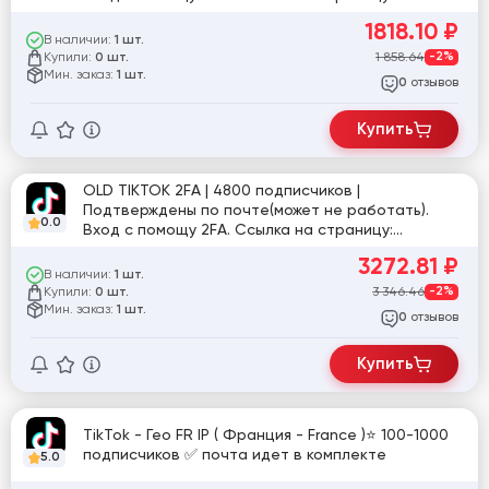
tiktok.com/@user8508086066570
1818.10
₽
В наличии:
1 шт.
Купили:
1 858.64
-2%
0 шт.
Мин. заказ:
1 шт.
отзывов
0
Купить
OLD TIKTOK 2FA | 4800 подписчиков |
Подтверждены по почте(может не работать).
0.0
Вход с помощу 2FA. Ссылка на страницу:
tiktok.com/@user1087357949583
3272.81
₽
В наличии:
1 шт.
Купили:
3 346.46
-2%
0 шт.
Мин. заказ:
1 шт.
отзывов
0
Купить
TikTok - Гео FR IP ( Франция - France )⭐️ 100-1000
подписчиков ✅ почта идет в комплекте
5.0