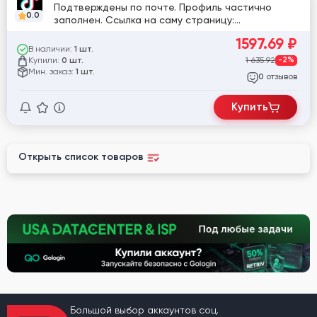
Подтверждены по почте. Профиль частично
0.0
заполнен. Ссылка на саму страницу:
twitter.com/DianneLili75071
1597.69
₽
В наличии:
1 шт.
Купили:
1 635.92
-2%
0 шт.
Мин. заказ:
1 шт.
отзывов
0
Купить
Открыть список товаров
Большой выбор аккаунтов соц.