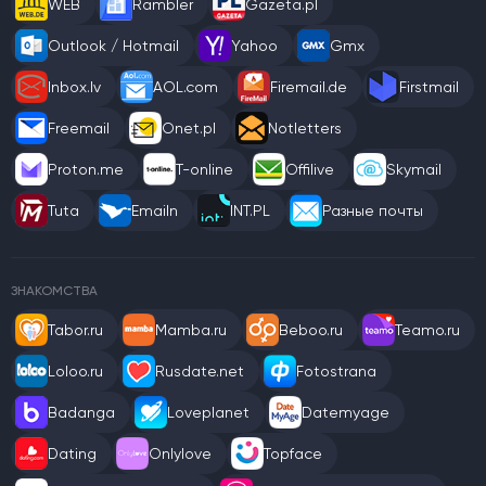
WEB
Rambler
Gazeta.pl
Outlook / Hotmail
Yahoo
Gmx
Inbox.lv
AOL.com
Firemail.de
Firstmail
Freemail
Onet.pl
Notletters
Proton.me
T-online
Offilive
Skymail
Tuta
Emailn
INT.PL
Разные почты
ЗНАКОМСТВА
Tabor.ru
Mamba.ru
Beboo.ru
Teamo.ru
Loloo.ru
Rusdate.net
Fotostrana
Badanga
Loveplanet
Datemyage
Dating
Onlylove
Topface