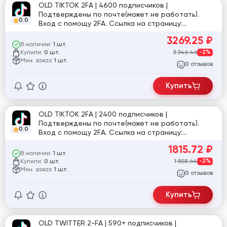
OLD TIKTOK 2FA | 4600 подписчиков |
Подтверждены по почте(может не работать).
0.0
Вход с помощу 2FA. Ссылка на страницу:
tiktok.com/@natfedyk
3269.25
₽
В наличии:
1 шт.
Купили:
3 346.46
-2%
0 шт.
Мин. заказ:
1 шт.
отзывов
0
Купить
OLD TIKTOK 2FA | 2400 подписчиков |
Подтверждены по почте(может не работать).
0.0
Вход с помощу 2FA. Ссылка на страницу:
tiktok.com/@i_buzi
1815.72
₽
В наличии:
1 шт.
Купили:
1 858.64
-2%
0 шт.
Мин. заказ:
1 шт.
отзывов
0
Купить
OLD TWITTER 2-FA | 590+ подписчиков |