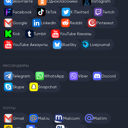
Вконтакте
Одноклассники
Instagram
Facebook
TikTok
X (Twitter)
Twitch
Google
LinkedIn
Reddit
Pinterest
Kick
Tumblr
YouTube Каналы
YouTube Аккаунты
BlueSky
Livejournal
МЕССЕНДЖЕРЫ
Telegram
WhatsApp
Viber
Discord
Skype
Snapchat
ПОЧТЫ
Gmail
Mail.ru
Mail.com
Mail.tm