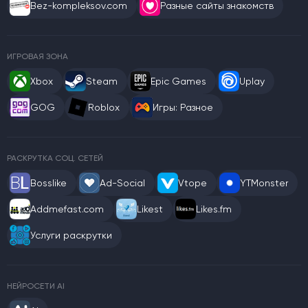
Bez-kompleksov.com
Разные сайты знакомств
ИГРОВАЯ ЗОНА
Xbox
Steam
Epic Games
Uplay
GOG
Roblox
Игры: Разное
РАСКРУТКА СОЦ. СЕТЕЙ
Bosslike
Ad-Social
Vtope
YTMonster
Addmefast.com
Likest
Likes.fm
Услуги раскрутки
НЕЙРОСЕТИ AI