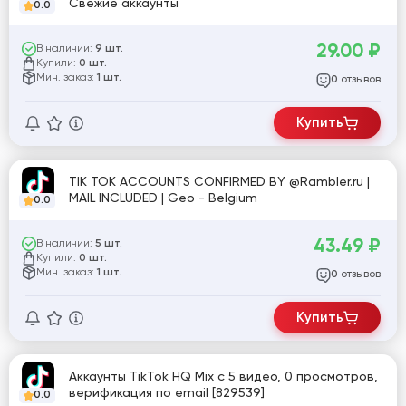
Свежие аккаунты
0.0
29.00
₽
В наличии:
9 шт.
Купили:
0 шт.
Мин. заказ:
1 шт.
отзывов
0
Купить
TIK TOK ACCOUNTS CONFIRMED BY @Rambler.ru |
MAIL INCLUDED | Geo - Belgium
0.0
43.49
₽
В наличии:
5 шт.
Купили:
0 шт.
Мин. заказ:
1 шт.
отзывов
0
Купить
Аккаунты TikTok HQ Mix с 5 видео, 0 просмотров,
верификация по email [829539]
0.0