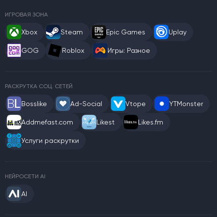
ИГРОВАЯ ЗОНА
Xbox
Steam
Epic Games
Uplay
GOG
Roblox
Игры: Разное
РАСКРУТКА СОЦ. СЕТЕЙ
Bosslike
Ad-Social
Vtope
YTMonster
Addmefast.com
Likest
Likes.fm
Услуги раскрутки
НЕЙРОСЕТИ AI
AI