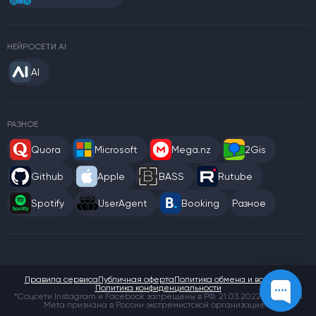
НЕЙРОСЕТИ AI
AI
РАЗНОЕ
Quora
Microsoft
Mega.nz
2Gis
Github
Apple
BASS
Rutube
Spotify
UserAgent
Booking
Разное
Правила сервиса
Публичная оферта
Политика обмена и возврата
Политика конфиденциальности
*Соцсети Instagram и Facebook запрещены в РФ. 21.03.2022 компания
Meta признана в России экстремистской организацией.