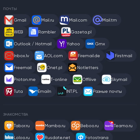
ПОЧТЫ
Gmail
Mail.ru
Mail.com
Mail.tm
WEB
Rambler
Gazeta.pl
Outlook / Hotmail
Yahoo
Gmx
Inbox.lv
AOL.com
Firemail.de
Firstmail
Freemail
Onet.pl
Notletters
Proton.me
T-online
Offilive
Skymail
Tuta
Emailn
INT.PL
Разные почты
ЗНАКОМСТВА
Tabor.ru
Mamba.ru
Beboo.ru
Teamo.ru
Loloo.ru
Rusdate.net
Fotostrana