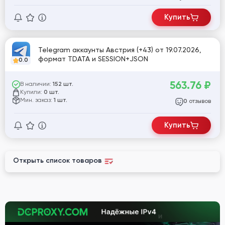
Купить
Telegram аккаунты Австрия (+43) от 19.07.2026,
формат TDATA и SESSION+JSON
0.0
563.76
₽
В наличии:
152 шт.
Купили:
0 шт.
Мин. заказ:
1 шт.
отзывов
0
Купить
Открыть список товаров