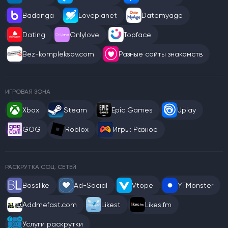
Badanga
Loveplanet
Datemyage
Dating
Onlylove
Topface
Bez-kompleksov.com
Разные сайты знакомств
ИГРОВАЯ ЗОНА
Xbox
Steam
Epic Games
Uplay
GOG
Roblox
Игры: Разное
РАСКРУТКА СОЦ. СЕТЕЙ
Bosslike
Ad-Social
Vtope
YTMonster
Addmefast.com
Likest
Likes.fm
Услуги раскрутки