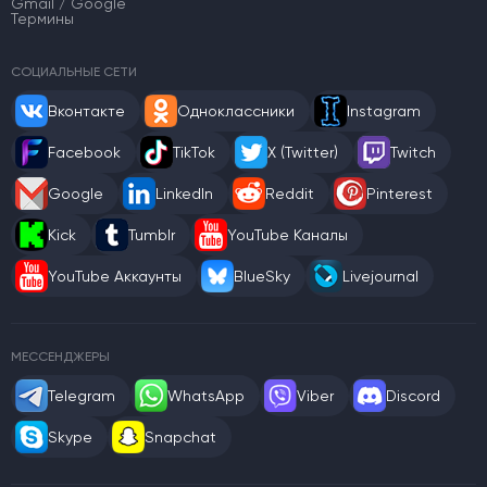
Gmail / Google
Термины
СОЦИАЛЬНЫЕ СЕТИ
Вконтакте
Одноклассники
Instagram
Facebook
TikTok
X (Twitter)
Twitch
Google
LinkedIn
Reddit
Pinterest
Kick
Tumblr
YouTube Каналы
YouTube Аккаунты
BlueSky
Livejournal
МЕССЕНДЖЕРЫ
Telegram
WhatsApp
Viber
Discord
Skype
Snapchat