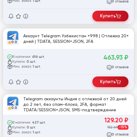
Мин. заказ:
1 шт.
отзывов
0
Купить
Аккаунт Telegram Узбекистан +998 | Отлежка 20+
дней | TDATA, SESSION+JSON, 2FA
0.0
463.93
₽
В наличии:
616 шт.
Купили:
0 шт.
Мин. заказ:
1 шт.
отзывов
0
Купить
Telegram аккаунты Индия с отлежкой от 20 дней
до 2 лет, без спам-блока, 2FA, формат
0.0
TDATA/SESSION+JSON, SMS-подтверждение
129.20
₽
В наличии:
427 шт.
Купили:
152.69
-15%
0 шт.
Мин. заказ:
1 шт.
отзывов
0