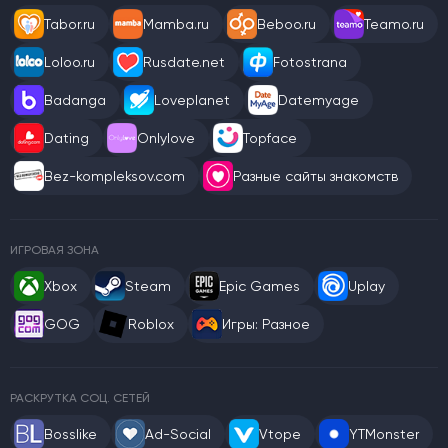
Tabor.ru
Mamba.ru
Beboo.ru
Teamo.ru
Loloo.ru
Rusdate.net
Fotostrana
Badanga
Loveplanet
Datemyage
Dating
Onlylove
Topface
Bez-kompleksov.com
Разные сайты знакомств
ИГРОВАЯ ЗОНА
Xbox
Steam
Epic Games
Uplay
GOG
Roblox
Игры: Разное
РАСКРУТКА СОЦ. СЕТЕЙ
Bosslike
Ad-Social
Vtope
YTMonster