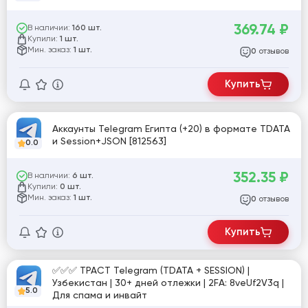
369.74
₽
В наличии:
160 шт.
Купили:
1 шт.
Мин. заказ:
1 шт.
отзывов
0
Купить
Аккаунты Telegram Египта (+20) в формате TDATA
и Session+JSON [812563]
0.0
352.35
₽
В наличии:
6 шт.
Купили:
0 шт.
Мин. заказ:
1 шт.
отзывов
0
Купить
✅✅✅ ТРАСТ Telegram (TDATA + SESSION) |
Узбекистан | 30+ дней отлежки | 2FA: 8veUf2V3q |
5.0
Для спама и инвайт