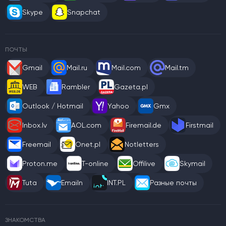
Skype
Snapchat
ПОЧТЫ
Gmail
Mail.ru
Mail.com
Mail.tm
WEB
Rambler
Gazeta.pl
Outlook / Hotmail
Yahoo
Gmx
Inbox.lv
AOL.com
Firemail.de
Firstmail
Freemail
Onet.pl
Notletters
Proton.me
T-online
Offilive
Skymail
Tuta
Emailn
INT.PL
Разные почты
ЗНАКОМСТВА