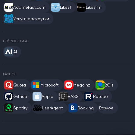
Addmefast.com
Likest
Likes.fm
Услуги раскрутки
НЕЙРОСЕТИ AI
AI
РАЗНОЕ
Quora
Microsoft
Mega.nz
2Gis
Github
Apple
BASS
Rutube
Spotify
UserAgent
Booking
Разное