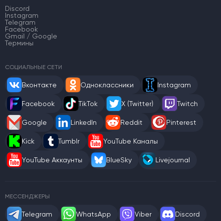
Discord
Instagram
Telegram
Facebook
Gmail / Google
Термины
СОЦИАЛЬНЫЕ СЕТИ
Вконтакте
Одноклассники
Instagram
Facebook
TikTok
X (Twitter)
Twitch
Google
LinkedIn
Reddit
Pinterest
Kick
Tumblr
YouTube Каналы
YouTube Аккаунты
BlueSky
Livejournal
МЕССЕНДЖЕРЫ
Telegram
WhatsApp
Viber
Discord