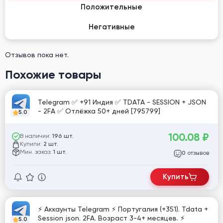
Положительные
Негативные
Отзывов пока нет.
Похожие товары
Telegram ✅ +91 Индия ✅ TDATA - SESSION + JSON
- 2FA ✅ Отлёжка 50+ дней [795799]
5.0
100.08
₽
В наличии:
196 шт.
Купили:
2 шт.
Мин. заказ:
1 шт.
отзывов
0
Купить
⚡️ Аккаунты Telegram ⚡️ Португалия (+351). Tdata +
Session json. 2FA. Возраст 3-4+ месяцев. ⚡️
5.0