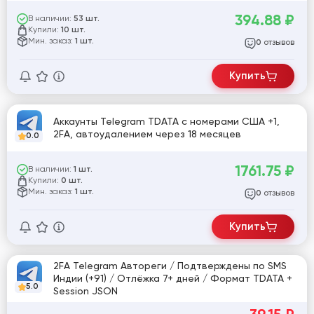
394.88
₽
В наличии:
53 шт.
Купили:
10 шт.
Мин. заказ:
1 шт.
отзывов
0
Купить
Аккаунты Telegram TDATA с номерами США +1,
2FA, автоудалением через 18 месяцев
0.0
1761.75
₽
В наличии:
1 шт.
Купили:
0 шт.
Мин. заказ:
1 шт.
отзывов
0
Купить
2FA Telegram Автореги / Подтверждены по SMS
Индии (+91) / Отлёжка 7+ дней / Формат TDATA +
5.0
Session JSON