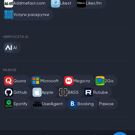
Addmefast.com
Likest
Likes.fm
Услуги раскрутки
НЕЙРОСЕТИ AI
AI
РАЗНОЕ
Quora
Microsoft
Mega.nz
2Gis
Github
Apple
BASS
Rutube
Spotify
UserAgent
Booking
Разное