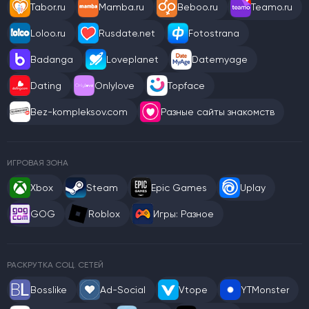
Tabor.ru
Mamba.ru
Beboo.ru
Teamo.ru
Loloo.ru
Rusdate.net
Fotostrana
Badanga
Loveplanet
Datemyage
Dating
Onlylove
Topface
Bez-kompleksov.com
Разные сайты знакомств
ИГРОВАЯ ЗОНА
Xbox
Steam
Epic Games
Uplay
GOG
Roblox
Игры: Разное
РАСКРУТКА СОЦ. СЕТЕЙ
Bosslike
Ad-Social
Vtope
YTMonster