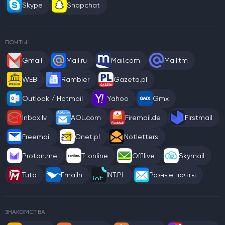
Skype
Snapchat
ПОЧТЫ
Gmail
Mail.ru
Mail.com
Mail.tm
WEB
Rambler
Gazeta.pl
Outlook / Hotmail
Yahoo
Gmx
Inbox.lv
AOL.com
Firemail.de
Firstmail
Freemail
Onet.pl
Notletters
Proton.me
T-online
Offilive
Skymail
Tuta
Emailn
INT.PL
Разные почты
ЗНАКОМСТВА