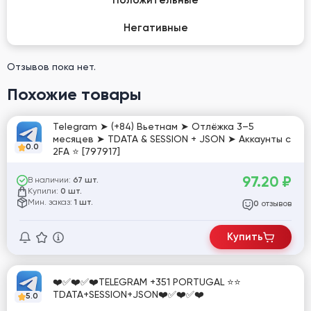
Положительные
Негативные
Отзывов пока нет.
Похожие товары
Telegram ➤ (+84) Вьетнам ➤ Отлёжка 3–5
месяцев ➤ TDATA & SESSION + JSON ➤ Аккаунты с
0.0
2FA ⭐ [797917]
97.20
₽
В наличии:
67 шт.
Купили:
0 шт.
Мин. заказ:
1 шт.
отзывов
0
Купить
❤️✅❤️✅❤️TELEGRAM +351 PORTUGAL ⭐⭐
TDATA+SESSION+JSON❤️✅❤️✅❤️
5.0