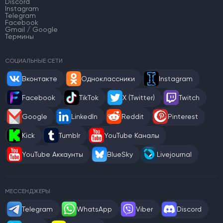
Discord
Instagram
Telegram
Facebook
Gmail / Google
Термины
СОЦИАЛЬНЫЕ СЕТИ
Вконтакте
Одноклассники
Instagram
Facebook
TikTok
X (Twitter)
Twitch
Google
LinkedIn
Reddit
Pinterest
Kick
Tumblr
YouTube Каналы
YouTube Аккаунты
BlueSky
Livejournal
МЕССЕНДЖЕРЫ
Telegram
WhatsApp
Viber
Discord