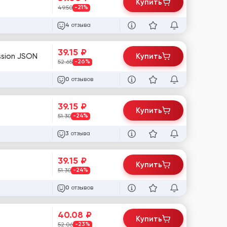
Купить
49.50
-21%
отзыва
4
39.15
₽
ssion JSON
Купить
52.65
-26%
отзывов
0
39.15
₽
Купить
51.30
-24%
отзыва
3
39.15
₽
Купить
51.30
-24%
отзывов
0
40.08
₽
Купить
52.06
-23%