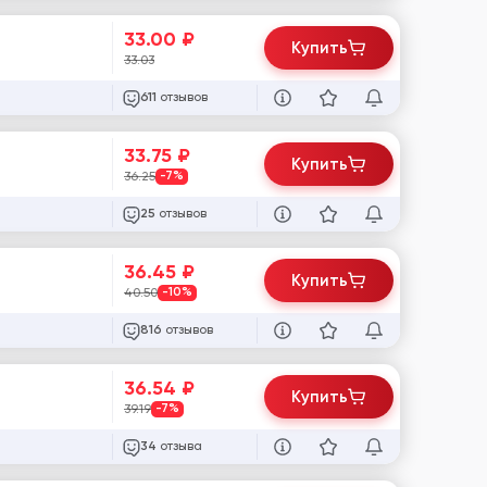
33.00
₽
Купить
33.03
отзывов
611
33.75
₽
Купить
36.25
-7%
отзывов
25
36.45
₽
Купить
40.50
-10%
отзывов
816
36.54
₽
Купить
39.19
-7%
отзыва
34