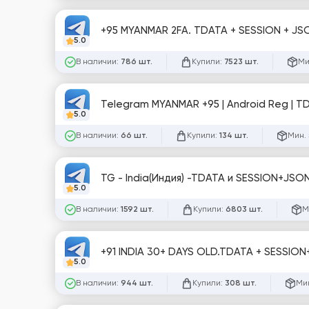
+95 MYANMAR 2FA. TDATA + SESSION + JSO
5.0
В наличии:
Купили:
Ми
786 шт.
7523 шт.
Telegram MYANMAR +95 | Android Reg | TD
5.0
В наличии:
Купили:
Мин. 
66 шт.
134 шт.
TG - India(Индия) -TDATA и SESSION+JSO
5.0
В наличии:
Купили:
М
1592 шт.
6803 шт.
+91 INDIA 30+ DAYS OLD.TDATA + SESSION
5.0
В наличии:
Купили:
Мин
944 шт.
308 шт.