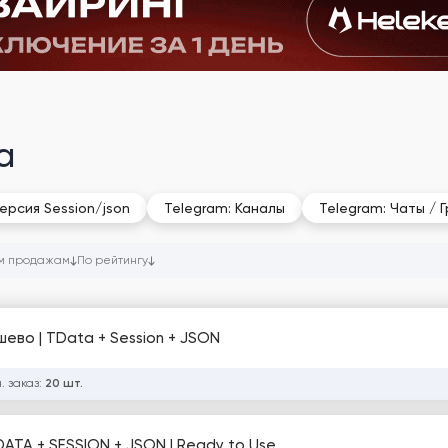
a
ерсия Session/json
Telegram: Каналы
Telegram: Чаты / 
м продажам
По рейтингу
шево | TData + Session + JSON
. заказ:
20 шт.
ATA + SESSION + JSON | Ready to Use