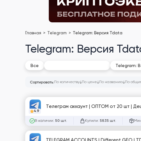
Главная
Telegram
Telegram: Версия Tdata
Telegram: Версия Tdat
Telegram: Версия Tdata
Все
Telegram: В
По количеству
По цене
По названию
По общи
Сортировать:
Телеграм аккаунт | ОПТОМ от 20 шт | Де
4.9
В наличии:
Купили:
Мин
50 шт.
5835 шт.
TELEGRAM ACCOUNTS | Different GEO | TD