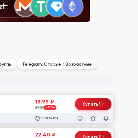
Группы
Telegram: Старые / Возрастные
18.99
₽
Купить
27.00
-30%
отзывов
75
22.40
₽
Купить