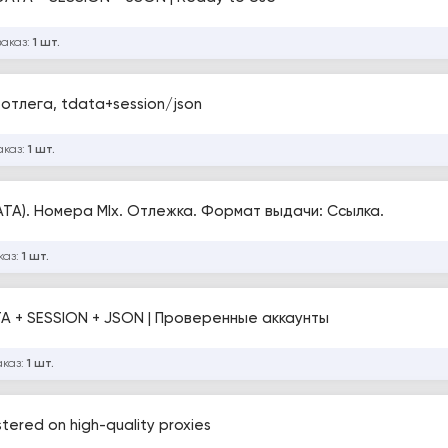
заказ:
1 шт.
 отлега, tdata+session/json
аказ:
1 шт.
TA). Номера MIx. Отлежка. Формат выдачи: Ссылка.
каз:
1 шт.
TA + SESSION + JSON | Проверенные аккаунты
аказ:
1 шт.
tered on high-quality proxies