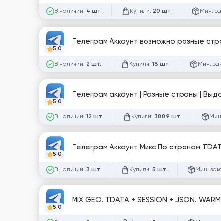
В наличии:
Купили:
Мин. за
4 шт.
20 шт.
Телеграм Аккаунт возможно разные стра
5.0
В наличии:
Купили:
Мин. за
2 шт.
18 шт.
Телеграм ак
5.0
В наличии:
Купили:
Мин
12 шт.
3889 шт.
Телеграм Аккаунт Микс По странам TDA
5.0
В наличии:
Купили:
Мин. зак
3 шт.
5 шт.
MIX GEO. TDATA + SESSION + JSON. WARM
5.0