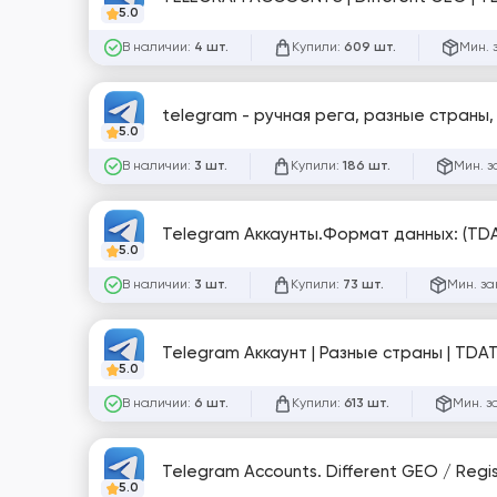
5.0
В наличии:
Купили:
Мин. 
4 шт.
609 шт.
telegram - ручная рега, разные страны,
5.0
В наличии:
Купили:
Мин. з
3 шт.
186 шт.
Telegram Аккаунты.Формат данных: (TDA
5.0
В наличии:
Купили:
Мин. за
3 шт.
73 шт.
Telegram Аккаунт | Разные страны | TDA
5.0
В наличии:
Купили:
Мин. з
6 шт.
613 шт.
Telegram Accounts. Different GEO / Regis
5.0