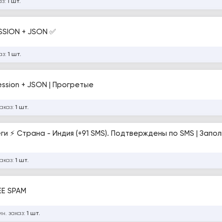
аз:
1 шт.
SSION + JSON ✅
аз:
1 шт.
ession + JSON | Прогретые
заказ:
1 шт.
аполнение -
заказ:
1 шт.
EE SPAM
н. заказ:
1 шт.