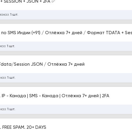
+ SESSION + JSON + 2FA ✅
заказ:
1 шт.
по SMS Индии (+91) / Отлёжка 7+ дней / Формат TDATA + Se
каз:
1 шт.
 Tdata/Session JSON / Отлёжка 7+ дней
аказ:
1 шт.
 IP - Канада | SMS - Канада | Отлёжка 7+ дней | 2FA
аказ:
1 шт.
. FREE SPAM. 20+ DAYS