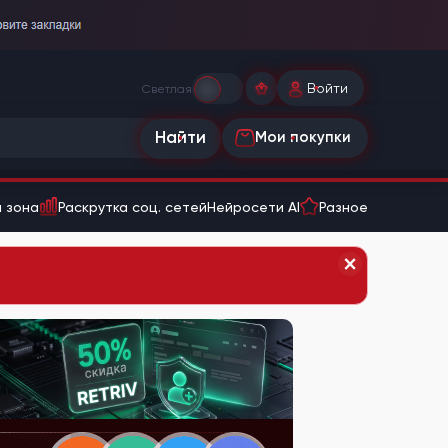
Войти
Светлая
Найти
Мои покупки
 зона
Раскрутка соц. сетей
Нейросети AI
Разное