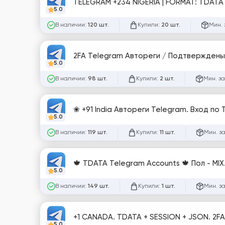
TELEGRAM +234 NIGERIA | FORMAT: TDATA 
5.0
В наличии:
Купили:
Мин. 
120 шт.
20 шт.
2FA Telegram Автореги / Подтверждены 
5.0
В наличии:
Купили:
Мин. за
98 шт.
2 шт.
❀ +91 India Автореги Telegram. Вход по
5.0
В наличии:
Купили:
Мин. з
119 шт.
11 шт.
🍁 TDATA Telegram Accounts 🍁 Пол - MIX.
5.0
В наличии:
Купили:
Мин. з
149 шт.
1 шт.
+1 CANADA. TDATA + SESSION + JSON. 2FA
5.0