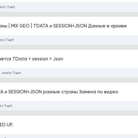
каз:
1 шт.
ны [ MIX GEO ] TDATA и SESSION+JSON Данные в архиве
каз:
1 шт.
каунт | Разные страны | Выдаётся TData + session + Json
. заказ:
1 шт.
TA и SESSION+JSON разные страны Замена по видео
аз:
1 шт.
ED UP.