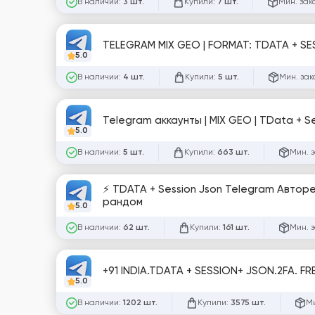
В наличии:
Купили:
Мин. зак
3 шт.
7 шт.
TELEGRAM MIX GEO | FORMAT: TDATA + SE
5.0
В наличии:
Купили:
Мин. зак
4 шт.
5 шт.
Telegram аккаунты | MIX GEO | TData + S
5.0
В наличии:
Купили:
Мин. 
5 шт.
663 шт.
⚡️ TDATA + Session Json Telegram Автореги ⚡️ Страна - Индия (+91 SMS). Подтверждены по SMS | З
рандом
5.0
В наличии:
Купили:
Мин. 
62 шт.
161 шт.
+91 INDIA.TDATA + SESSION+ JSON.2FA. FR
5.0
В наличии:
Купили:
Ми
1202 шт.
3575 шт.