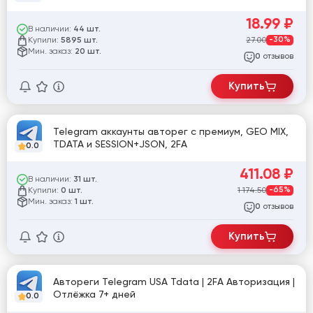
18.99
₽
В наличии:
44 шт.
Купили:
27.00
-30%
5895 шт.
Мин. заказ:
20 шт.
отзывов
0
Купить
Telegram аккаунты авторег с премиум, GEO MIX,
TDATA и SESSION+JSON, 2FA
0.0
411.08
₽
В наличии:
31 шт.
Купили:
1 174.50
-65%
0 шт.
Мин. заказ:
1 шт.
отзывов
0
Купить
Автореги Telegram USA Tdata | 2FA Авторизация |
Отлёжка 7+ дней
0.0