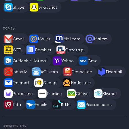
Skype
Snapchat
ПОЧТЫ
Gmail
Mail.ru
Mail.com
Mail.tm
WEB
Rambler
Gazeta.pl
Outlook / Hotmail
Yahoo
Gmx
Inbox.lv
AOL.com
Firemail.de
Firstmail
Freemail
Onet.pl
Notletters
Proton.me
T-online
Offilive
Skymail
Tuta
Emailn
INT.PL
Разные почты
ЗНАКОМСТВА