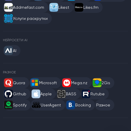
Addmefast.com
Likest
Likes.fm
Услуги раскрутки
НЕЙРОСЕТИ AI
AI
РАЗНОЕ
Quora
Microsoft
Mega.nz
2Gis
Github
Apple
BASS
Rutube
Spotify
UserAgent
Booking
Разное