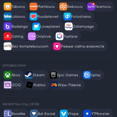
Tabor.ru
Mamba.ru
Beboo.ru
Teamo.ru
Loloo.ru
Rusdate.net
Fotostrana
Badanga
Loveplanet
Datemyage
Dating
Onlylove
Topface
Bez-kompleksov.com
Разные сайты знакомств
ИГРОВАЯ ЗОНА
Xbox
Steam
Epic Games
Uplay
GOG
Roblox
Игры: Разное
РАСКРУТКА СОЦ. СЕТЕЙ
Bosslike
Ad-Social
Vtope
YTMonster