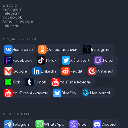
Discord
Instagram
Telegram
Facebook
Gmail / Google
Термины
СОЦИАЛЬНЫЕ СЕТИ
Вконтакте
Одноклассники
Instagram
Facebook
TikTok
X (Twitter)
Twitch
Google
LinkedIn
Reddit
Pinterest
Kick
Tumblr
YouTube Каналы
YouTube Аккаунты
BlueSky
Livejournal
МЕССЕНДЖЕРЫ
Telegram
WhatsApp
Viber
Discord