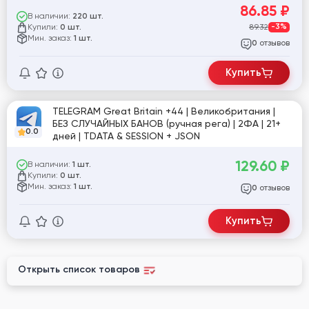
86.85
₽
В наличии:
220 шт.
Купили:
89.32
-3%
0 шт.
Мин. заказ:
1 шт.
отзывов
0
Купить
TELEGRAM Great Britain +44 | Великобритания |
БЕЗ СЛУЧАЙНЫХ БАНОВ (ручная рега) | 2ФА | 21+
0.0
дней | TDATA & SESSION + JSON
129.60
₽
В наличии:
1 шт.
Купили:
0 шт.
Мин. заказ:
1 шт.
отзывов
0
Купить
Открыть список товаров