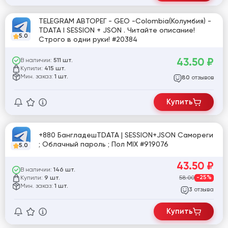
TELEGRAM АВТОРЕГ - GEO -Colombia(Колумбия) -
TDATA I SESSION + JSON . Читайте описание!
5.0
Строго в одни руки! #20384
43.50
₽
В наличии:
511 шт.
Купили:
415 шт.
Мин. заказ:
1 шт.
отзывов
80
Купить
+880 БангладешTDATA | SESSION+JSON Самореги
; Облачный пароль ; Пол MIX #919076
5.0
43.50
₽
В наличии:
146 шт.
Купили:
58.00
-25%
9 шт.
Мин. заказ:
1 шт.
отзыва
3
Купить