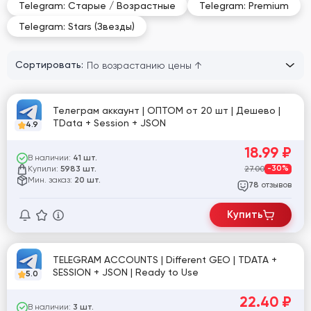
Telegram: Старые / Возрастные
Telegram: Premium
Telegram: Stars (Звезды)
Сортировать:
Телеграм аккаунт | ОПТОМ от 20 шт | Дешево |
TData + Session + JSON
4.9
18.99
₽
В наличии:
41 шт.
Купили:
27.00
-30%
5983 шт.
Мин. заказ:
20 шт.
отзывов
78
Купить
TELEGRAM ACCOUNTS | Different GEO | TDATA +
SESSION + JSON | Ready to Use
5.0
22.40
₽
В наличии:
3 шт.