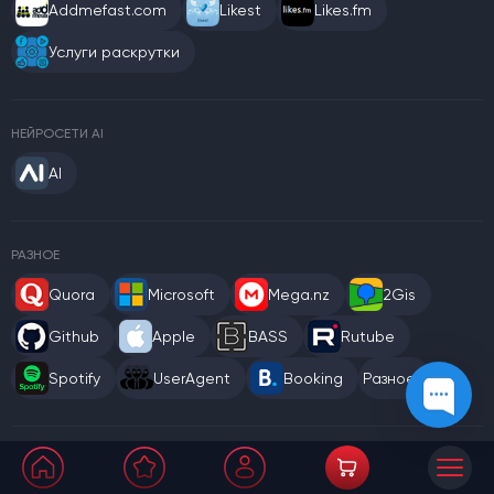
Addmefast.com
Likest
Likes.fm
Услуги раскрутки
НЕЙРОСЕТИ AI
AI
РАЗНОЕ
Quora
Microsoft
Mega.nz
2Gis
Github
Apple
BASS
Rutube
Spotify
UserAgent
Booking
Разное