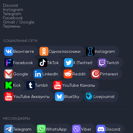
Discord
Instagram
Telegram
Facebook
Gmail / Google
Термины
СОЦИАЛЬНЫЕ СЕТИ
Вконтакте
Одноклассники
Instagram
Facebook
TikTok
X (Twitter)
Twitch
Google
LinkedIn
Reddit
Pinterest
Kick
Tumblr
YouTube Каналы
YouTube Аккаунты
BlueSky
Livejournal
МЕССЕНДЖЕРЫ
Telegram
WhatsApp
Viber
Discord