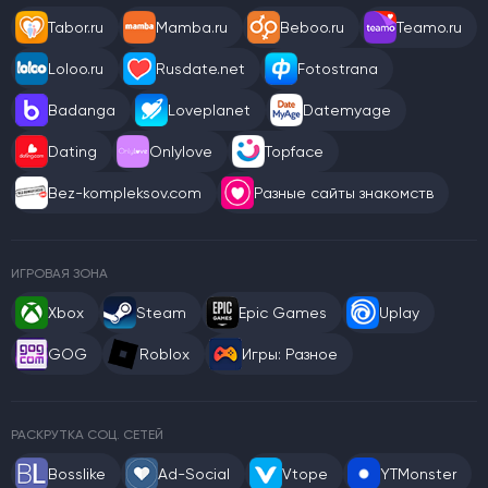
Tabor.ru
Mamba.ru
Beboo.ru
Teamo.ru
Loloo.ru
Rusdate.net
Fotostrana
Badanga
Loveplanet
Datemyage
Dating
Onlylove
Topface
Bez-kompleksov.com
Разные сайты знакомств
ИГРОВАЯ ЗОНА
Xbox
Steam
Epic Games
Uplay
GOG
Roblox
Игры: Разное
РАСКРУТКА СОЦ. СЕТЕЙ
Bosslike
Ad-Social
Vtope
YTMonster