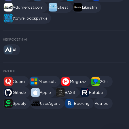
Addmefast.com
Likest
Likes.fm
Услуги раскрутки
НЕЙРОСЕТИ AI
AI
РАЗНОЕ
Quora
Microsoft
Mega.nz
2Gis
Github
Apple
BASS
Rutube
Spotify
UserAgent
Booking
Разное