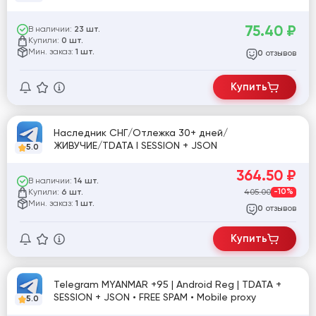
75.40
₽
В наличии:
23 шт.
Купили:
0 шт.
Мин. заказ:
1 шт.
отзывов
0
Купить
Наследник СНГ/Отлежка 30+ дней/
ЖИВУЧИЕ/TDATA I SESSION + JSON
5.0
364.50
₽
В наличии:
14 шт.
Купили:
405.00
-10%
6 шт.
Мин. заказ:
1 шт.
отзывов
0
Купить
Telegram MYANMAR +95 | Android Reg | TDATA +
SESSION + JSON • FREE SPAM • Mobile proxy
5.0