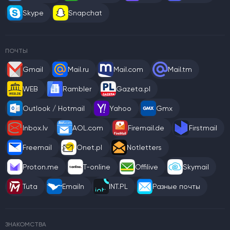
Skype
Snapchat
ПОЧТЫ
Gmail
Mail.ru
Mail.com
Mail.tm
WEB
Rambler
Gazeta.pl
Outlook / Hotmail
Yahoo
Gmx
Inbox.lv
AOL.com
Firemail.de
Firstmail
Freemail
Onet.pl
Notletters
Proton.me
T-online
Offilive
Skymail
Tuta
Emailn
INT.PL
Разные почты
ЗНАКОМСТВА