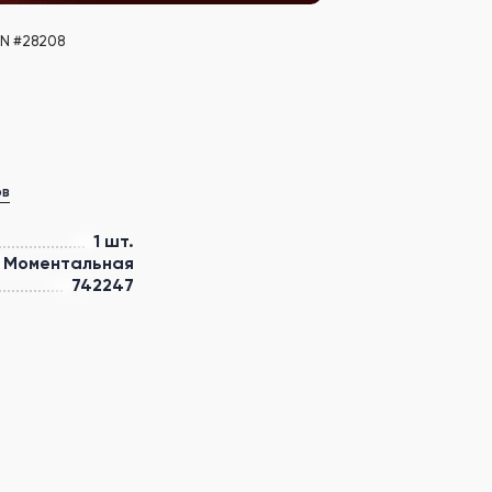
ON #28208
ов
1 шт.
Моментальная
742247