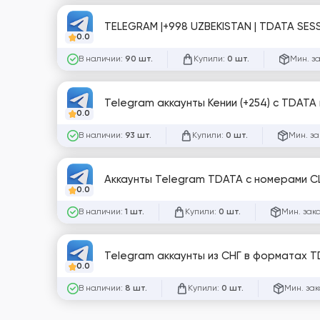
TELEGRAM |+998 UZBEKISTAN | TDATA SESS
0.0
В наличии:
Купили:
Мин. з
90 шт.
0 шт.
Telegram аккаунты Кении (+254) с TDATA 
0.0
В наличии:
Купили:
Мин. за
93 шт.
0 шт.
Аккаунты Telegram TDATA с номерами СШ
0.0
В наличии:
Купили:
Мин. зак
1 шт.
0 шт.
Telegram аккаунты из СНГ в форматах 
0.0
В наличии:
Купили:
Мин. зак
8 шт.
0 шт.