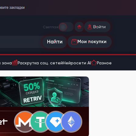
Войти
Светлая
Найти
Мои покупки
 зона
Раскрутка соц. сетей
Нейросети AI
Разное