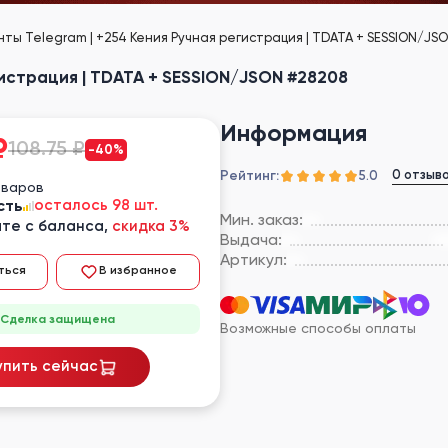
нты Telegram | +254 Кения Ручная регистрация | TDATA + SESSION/JS
гистрация | TDATA + SESSION/JSON #28208
Информация
₽
108.75 ₽
-40%
Рейтинг:
0 отзыв
5.0
оваров
сть
осталось 98 шт.
Мин. заказ:
те с баланса,
скидка 3%
Выдача:
Артикул:
ться
В избранное
Сделка защищена
Возможные способы оплаты
упить сейчас