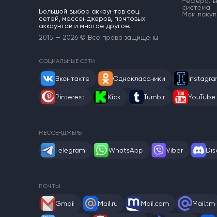
Рефераль
система
Большой выбор аккаунтов соц.
Мои покуп
сетей, мессенджеров, почтовых
аккаунтов и многое другое.
2015 — 2026 © Все права защищены
СОЦИАЛЬНЫЕ СЕТИ
Вконтакте
Одноклассники
Instagr
Pinterest
Kick
Tumblr
YouTube
МЕССЕНДЖЕРЫ
Telegram
WhatsApp
Viber
Dis
ПОЧТЫ
Gmail
Mail.ru
Mail.com
Mail.tm