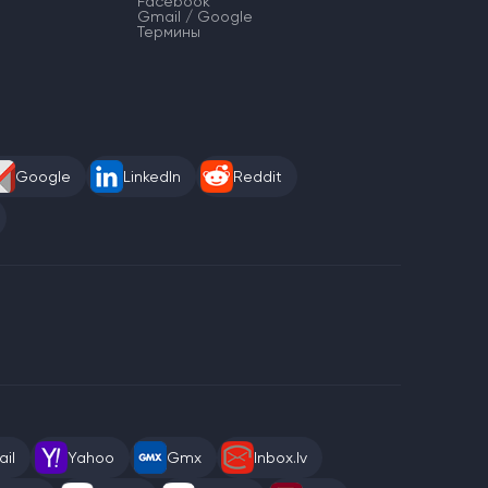
Facebook
Gmail / Google
Термины
Google
LinkedIn
Reddit
il
Yahoo
Gmx
Inbox.lv