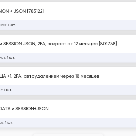
ION + JSON [785122]
аказ:
1 шт.
и SESSION JSON, 2FA, возраст от 12 месяцев [801738]
каз:
1 шт.
А +1, 2FA, автоудалением через 18 месяцев
аз:
1 шт.
TDATA и SESSION+JSON
аз:
1 шт.