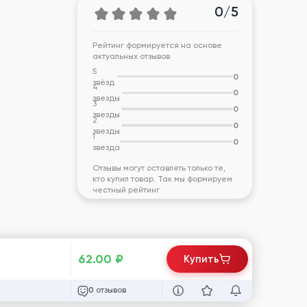
0/5
Рейтинг формируется на основе
актуальных отзывов
5
0
звёзд
4
0
звезды
3
0
звезды
2
0
звезды
1
0
звезда
Отзывы могут оставлять только те,
кто купил товар. Так мы формируем
честный рейтинг
62.00
₽
Купить
отзывов
0