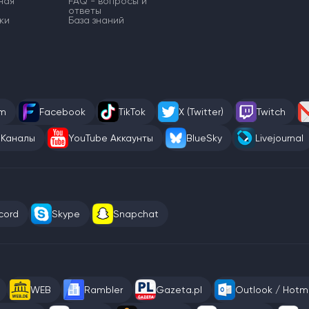
ная
FAQ - вопросы и
ответы
ки
База знаний
am
Facebook
TikTok
X (Twitter)
Twitch
 Каналы
YouTube Аккаунты
BlueSky
Livejournal
cord
Skype
Snapchat
WEB
Rambler
Gazeta.pl
Outlook / Hotma