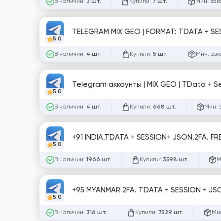
В наличии:
Купили:
Мин. зак
3 шт.
7 шт.
TELEGRAM MIX GEO | FORMAT: TDATA + SE
5.0
В наличии:
Купили:
Мин. зак
4 шт.
5 шт.
Telegram аккаунты | MIX GEO | TData + S
5.0
В наличии:
Купили:
Мин. 
4 шт.
668 шт.
+91 INDIA.TDATA + SESSION+ JSON.2FA. FR
5.0
В наличии:
Купили:
М
1966 шт.
3598 шт.
+95 MYANMAR 2FA. TDATA + SESSION + JSO
5.0
В наличии:
Купили:
Мин
316 шт.
7529 шт.