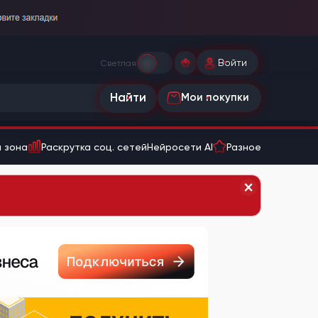
Войти
Светлая
Найти
Мои покупки
 зона
Раскрутка соц. сетей
Нейросети AI
Разное