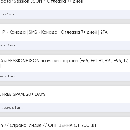
 Tdata/Session JSON / Отлёжка 7+ дней
аказ:
1 шт.
 IP - Канада | SMS - Канада | Отлёжка 7+ дней | 2FA
аказ:
1 шт.
 SESSION+JSON возможно страны [+66, +61, +1, +91, +95, +7, 
]
аказ:
1 шт.
. FREE SPAM. 20+ DAYS
н. заказ:
1 шт.
son // Страна: Индия // ОПТ ЦЕННА ОТ 200 ШТ