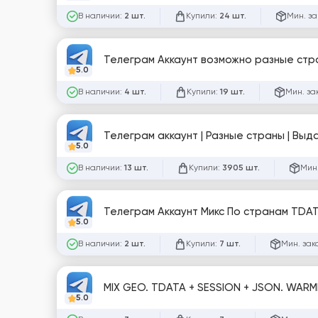
В наличии:
Купили:
Мин. за
2 шт.
24 шт.
Телеграм Аккаунт возможно разные стра
5.0
В наличии:
Купили:
Мин. за
4 шт.
19 шт.
Телеграм ак
5.0
В наличии:
Купили:
Мин.
13 шт.
3905 шт.
Телеграм Аккаунт Микс По странам TDA
5.0
В наличии:
Купили:
Мин. зак
2 шт.
7 шт.
MIX GEO. TDATA + SESSION + JSON. WARM
5.0