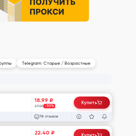
Группы
Telegram: Старые / Возрастные
18.99
₽
Купить
27.00
-30%
отзывов
78
22.40
₽
Купить