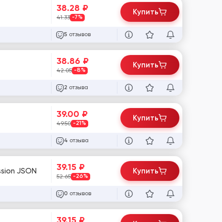
38.28
₽
Купить
41.33
-7%
отзывов
5
38.86
₽
Купить
42.05
-8%
отзыва
2
39.00
₽
Купить
49.50
-21%
отзыва
4
39.15
₽
ssion JSON
Купить
52.65
-26%
отзывов
0
39.15
₽