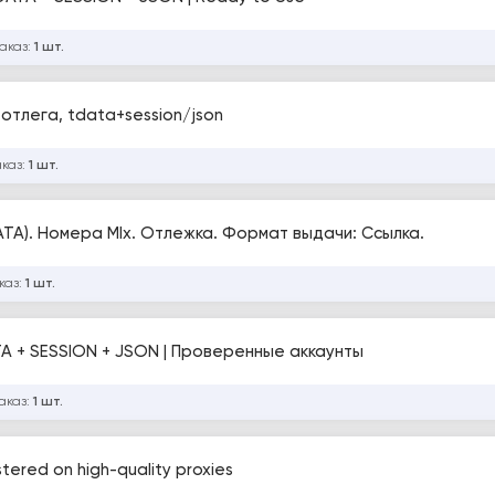
заказ:
1 шт.
 отлега, tdata+session/json
аказ:
1 шт.
TA). Номера MIx. Отлежка. Формат выдачи: Ссылка.
каз:
1 шт.
TA + SESSION + JSON | Проверенные аккаунты
аказ:
1 шт.
tered on high-quality proxies