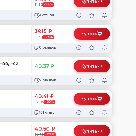
Купить
51.30
-24%
отзыва
3
39.15
₽
Купить
51.30
-24%
отзывов
0
+44, +62,
40.37
₽
Купить
отзывов
9
40.41
₽
Купить
52.06
-22%
отзыв
101
40.50
₽
Купить
56.70
-29%