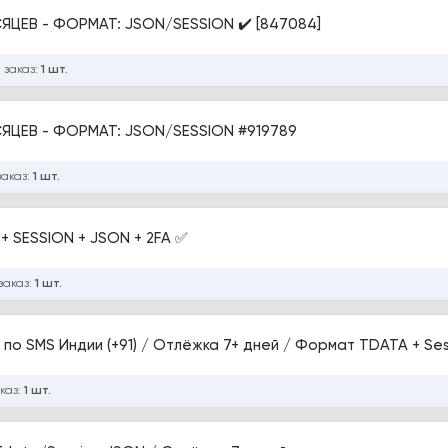
СЯЦЕВ - ФОРМАТ: JSON/SESSION ✔️ [847084]
 заказ:
1 шт.
TELEGRAM - КЕНИЯ IP - ОТЛЁЖКА 3-12 МЕСЯЦЕВ - ФОРМАТ: JSON/SESSION #919789
заказ:
1 шт.
+ SESSION + JSON + 2FA ✅
заказ:
1 шт.
по SMS Индии (+91) / Отлёжка 7+ дней / Формат TDATA + Se
каз:
1 шт.