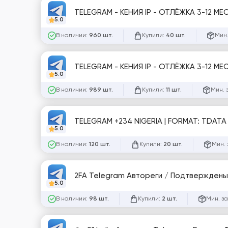
TELEGRAM - КЕНИЯ IP - ОТЛЁЖКА 3-12 МЕ
5.0
В наличии:
Купили:
Мин.
960 шт.
40 шт.
5.0
В наличии:
Купили:
Мин. 
989 шт.
11 шт.
TELEGRAM +234 NIGERIA | FORMAT: TDATA 
5.0
В наличии:
Купили:
Мин. 
120 шт.
20 шт.
2FA Telegram Автореги / Подтверждены 
5.0
В наличии:
Купили:
Мин. за
98 шт.
2 шт.