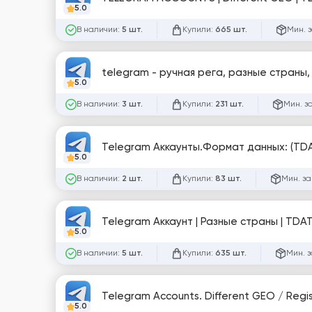
5.0
В наличии:
Купили:
Мин. 
5 шт.
665 шт.
telegram - ручная рега, разные страны,
5.0
В наличии:
Купили:
Мин. з
3 шт.
231 шт.
Telegram Аккаунты.Формат данных: (TDA
5.0
В наличии:
Купили:
Мин. за
2 шт.
83 шт.
Telegram Аккаунт | Разные страны | TDA
5.0
В наличии:
Купили:
Мин. з
5 шт.
635 шт.
Telegram Accounts. Different GEO / Regis
5.0