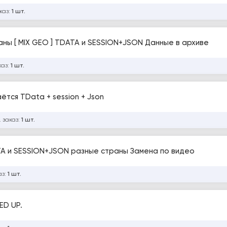
каз:
1 шт.
ны [ MIX GEO ] TDATA и SESSION+JSON Данные в архиве
каз:
1 шт.
каунт | Разные страны | Выдаётся TData + session + Json
 заказ:
1 шт.
TA и SESSION+JSON разные страны Замена по видео
аз:
1 шт.
ED UP.