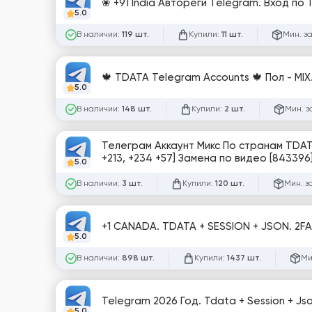
❀ +91 India Автореги Telegram. Вход по
5.0
В наличии:
Купили:
Мин. з
119 шт.
11 шт.
🍁 TDATA Telegram Accounts 🍁 Пол - MIX.
5.0
В наличии:
Купили:
Мин. з
148 шт.
2 шт.
Телеграм Аккаунт Микс По странам TDATA и
+213, +234 +57] Замена по видео [843396
5.0
В наличии:
Купили:
Мин. з
3 шт.
120 шт.
+1 CANADA. TDATA + SESSION + JSON. 2FA
5.0
В наличии:
Купили:
Ми
898 шт.
1437 шт.
Telegram 2026 Год. Tdata + Session + J
5.0