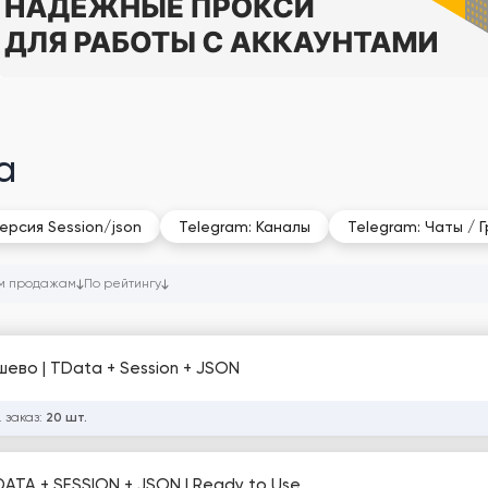
a
ерсия Session/json
Telegram: Каналы
Telegram: Чаты / 
м продажам
По рейтингу
шево | TData + Session + JSON
 заказ:
20 шт.
ATA + SESSION + JSON | Ready to Use