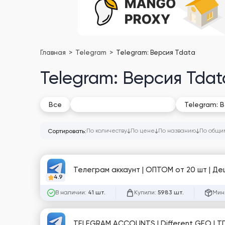
Главная
Telegram
Telegram: Версия Tdata
Telegram: Версия Tdat
Telegram: Версия Tdata
Все
Telegram: В
По количеству
По цене
По названию
По общи
Сортировать:
Телеграм аккаунт | ОПТОМ от 20 шт | Де
4.9
В наличии:
Купили:
Мин.
41 шт.
5983 шт.
TELEGRAM ACCOUNTS | Different GEO | TD