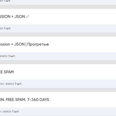
аз:
1 шт.
SSION + JSON ✅
аз:
1 шт.
ession + JSON | Прогретые
заказ:
1 шт.
EE SPAM
ин. заказ:
1 шт.
N. FREE SPAM. 7-360 DAYS
. заказ:
1 шт.