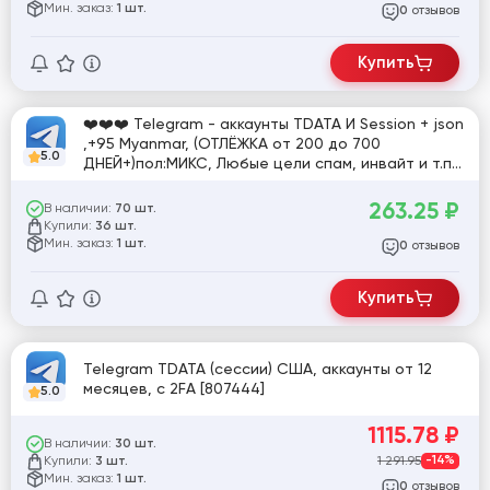
Мин. заказ:
1 шт.
отзывов
0
Купить
❤️❤️❤️ Telegram - аккаунты TDATA И Session + json
,+95 Myanmar, (ОТЛЁЖКА от 200 до 700
5.0
ДНЕЙ+)пол:МИКС, Любые цели спам, инвайт и т.п.
Любые ГЕО Ручная регистрация, 2FA в
текстовике
263.25
₽
В наличии:
70 шт.
Купили:
36 шт.
Мин. заказ:
1 шт.
отзывов
0
Купить
Telegram TDATA (сессии) США, аккаунты от 12
месяцев, с 2FA [807444]
5.0
1115.78
₽
В наличии:
30 шт.
Купили:
1 291.95
-14%
3 шт.
Мин. заказ:
1 шт.
отзывов
0