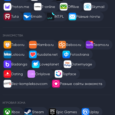
Proton.me
T-online
Offilive
Skymail
Tuta
Emailn
INT.PL
Разные почты
ЗНАКОМСТВА
Tabor.ru
Mamba.ru
Beboo.ru
Teamo.ru
Loloo.ru
Rusdate.net
Fotostrana
Badanga
Loveplanet
Datemyage
Dating
Onlylove
Topface
Bez-kompleksov.com
Разные сайты знакомств
ИГРОВАЯ ЗОНА
Xbox
Steam
Epic Games
Uplay