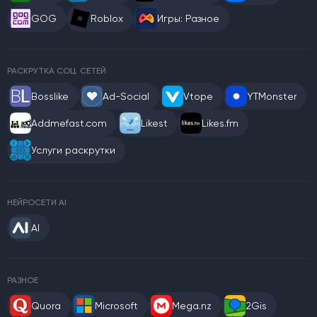
GOG
Roblox
Игры: Разное
РАСКРУТКА СОЦ. СЕТЕЙ
Bosslike
Ad-Social
Vtope
YTMonster
Addmefast.com
Likest
Likes.fm
Услуги раскрутки
НЕЙРОСЕТИ AI
AI
РАЗНОЕ
Quora
Microsoft
Mega.nz
2Gis