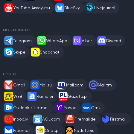
YouTube Аккаунты
BlueSky
Livejournal
МЕССЕНДЖЕРЫ
Telegram
WhatsApp
Viber
Discord
Skype
Snapchat
ПОЧТЫ
Gmail
Mail.ru
Mail.com
Mail.tm
WEB
Rambler
Gazeta.pl
Outlook / Hotmail
Yahoo
Gmx
Inbox.lv
AOL.com
Firemail.de
Firstmail
Freemail
Onet.pl
Notletters