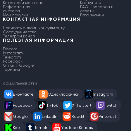
Категории магазина
Как купить
Реферальная
FAQ - вопросы и
система
ответы
Мои покупки
База знаний
КОНТАКТНАЯ ИНФОРМАЦИЯ
Написать онлайн консультанту
Сотрудничество
Телеграм канал
ПОЛЕЗНАЯ ИНФОРМАЦИЯ
Discord
Instagram
Telegram
Facebook
Gmail / Google
Термины
СОЦИАЛЬНЫЕ СЕТИ
Вконтакте
Одноклассники
Instagram
Facebook
TikTok
X (Twitter)
Twitch
Google
LinkedIn
Reddit
Pinterest
Kick
Tumblr
YouTube Каналы