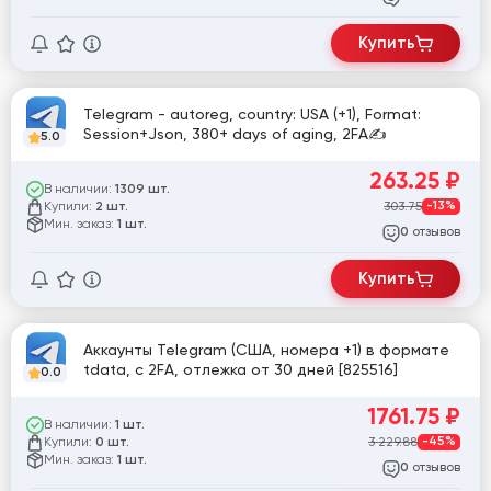
Купить
Telegram - autoreg, country: USA (+1), Format:
Session+Json, 380+ days of aging, 2FA✍
5.0
263.25
₽
В наличии:
1309 шт.
Купили:
303.75
-13%
2 шт.
Мин. заказ:
1 шт.
отзывов
0
Купить
Аккаунты Telegram (США, номера +1) в формате
tdata, с 2FA, отлежка от 30 дней [825516]
0.0
1761.75
₽
В наличии:
1 шт.
Купили:
3 229.88
-45%
0 шт.
Мин. заказ:
1 шт.
отзывов
0