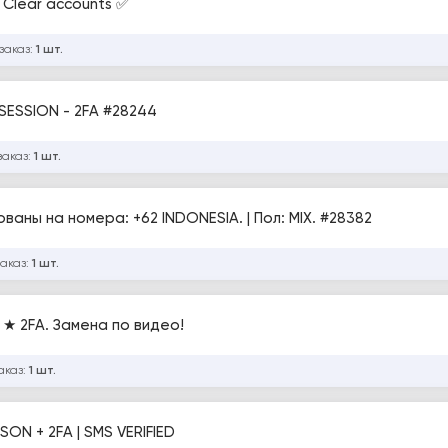
 Clear accounts ✅
заказ:
1 шт.
Аккаунты Telegram - Kenya +254 - JSON+SESSION - 2FA #28244
заказ:
1 шт.
TELEGRAM SESSION+JSON | IЗарегистрированы на номера: +62 INDONESIA. | Пол: MIX. #28382
заказ:
1 шт.
★ 2FA. Замена по видео!
аказ:
1 шт.
ON + 2FA | SMS VERIFIED