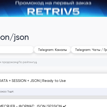
ion/json
рсия Session/json
Telegram: Каналы
Telegram: Чаты / Г
м продажам
По рейтингу
ATA + SESSION + JSON | Ready to Use
заказ:
1 шт.
 МЕСЯЦЕВ - ФОРМАТ: JSON/SESSION ✔️