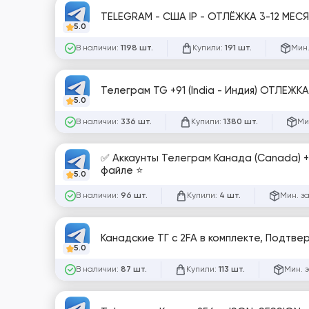
5.0
В наличии:
Купили:
Мин.
1198 шт.
191 шт.
Телеграм TG +91 (India - Индия) ОТЛЕЖКА
5.0
В наличии:
Купили:
Ми
336 шт.
1380 шт.
✅ Аккаунты Телеграм Канада (Canada) +1 | Один владелец | Дата реги 06.07.26 🔥 | Session+Json | 2FA в
файле ⭐️
5.0
В наличии:
Купили:
Мин. з
96 шт.
4 шт.
Канадские ТГ с 2FA в комплекте, Подтв
5.0
В наличии:
Купили:
Мин. 
87 шт.
113 шт.