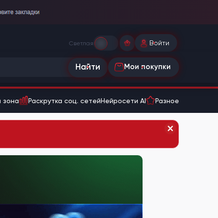
Войти
Светлая
Найти
Мои покупки
 зона
Раскрутка соц. сетей
Нейросети AI
Разное