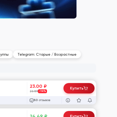
руппы
Telegram: Старые / Возрастные
23.00
₽
Купить
26.89
-14%
отзывов
80
24.49
₽
Купить