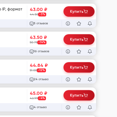
43.00
₽
 IP, формат
Купить
44.50
-3%
отзывов
5
43.50
₽
Купить
50.75
-14%
отзывов
16
44.84
₽
Купить
51.00
-12%
отзыва
24
45.00
₽
Купить
46.99
-4%
отзыва
4