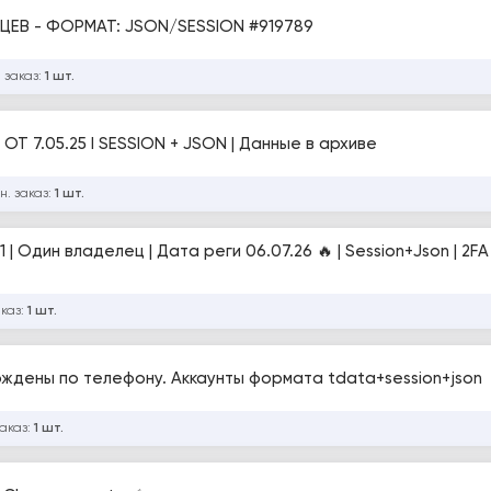
TELEGRAM - США IP - ОТЛЁЖКА 3-12 МЕСЯЦЕВ - ФОРМАТ: JSON/SESSION #919789
 заказ:
1 шт.
 ОТ 7.05.25 I SESSION + JSON | Данные в архиве
н. заказ:
1 шт.
 текст
аказ:
1 шт.
ерждены по телефону. Аккаунты формата tdata+session+json
заказ:
1 шт.