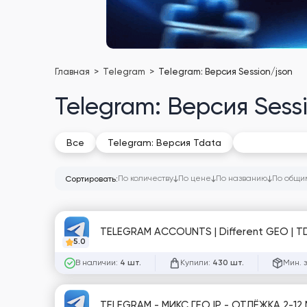
Главная
Telegram
Telegram: Версия Session/json
Telegram: Версия Sess
Telegram: Ве
Все
Telegram: Версия Tdata
По количеству
По цене
По названию
По общи
Сортировать:
TELEGRAM ACCOUNTS | Different GEO | TD
5.0
В наличии:
Купили:
Мин. 
4 шт.
430 шт.
TELEGRAM - МИКС ГЕО IP - ОТЛЁЖКА 2-12