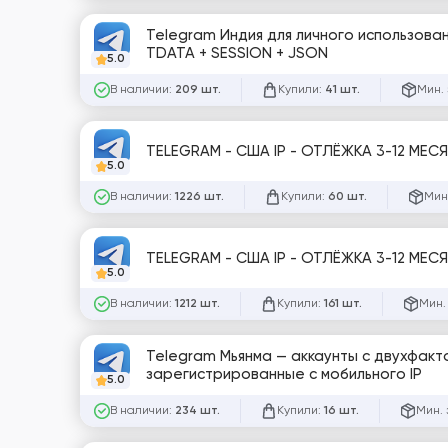
Telegram Индия для личного использова
TDATA + SESSION + JSON
5.0
В наличии:
Купили:
Мин. 
209 шт.
41 шт.
TELEGRAM - США IP - ОТЛЁЖКА 3-12 МЕСЯ
5.0
В наличии:
Купили:
Мин
1226 шт.
60 шт.
TELEGRAM - США IP - ОТЛЁЖКА 3-12 МЕСЯ
5.0
В наличии:
Купили:
Мин.
1212 шт.
161 шт.
Telegram Мьянма — аккаунты с двухфак
зарегистрированные с мобильного IP
5.0
В наличии:
Купили:
Мин. 
234 шт.
16 шт.