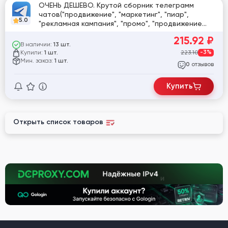
ОЧЕНЬ ДЕШЕВО. Крутой сборник телеграмм
чатов("продвижение", "маркетинг", "пиар",
5.0
"рекламная кампания", "промо", "продвижение
товара", "коммерческое сообщение",
215.92
₽
"объявление", "рекламный контент",
В наличии:
13 шт.
"продвижение бренда", "информационный
Купили:
223.10
-3%
1 шт.
посыл", "маркетинговая активность") 58000
Мин. заказ:
1 шт.
отзывов
0
чатов) АВТОМАТИЧЕСКАЯ ДОСТАВКА ТОВАРА
Купить
Открыть список товаров