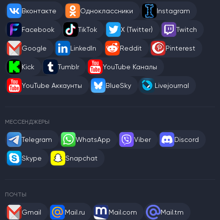
Вконтакте
Одноклассники
Instagram
Facebook
TikTok
X (Twitter)
Twitch
Google
LinkedIn
Reddit
Pinterest
Kick
Tumblr
YouTube Каналы
YouTube Аккаунты
BlueSky
Livejournal
МЕССЕНДЖЕРЫ
Telegram
WhatsApp
Viber
Discord
Skype
Snapchat
ПОЧТЫ
Gmail
Mail.ru
Mail.com
Mail.tm