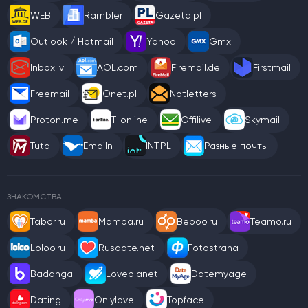
WEB
Rambler
Gazeta.pl
Outlook / Hotmail
Yahoo
Gmx
Inbox.lv
AOL.com
Firemail.de
Firstmail
Freemail
Onet.pl
Notletters
Proton.me
T-online
Offilive
Skymail
Tuta
Emailn
INT.PL
Разные почты
ЗНАКОМСТВА
Tabor.ru
Mamba.ru
Beboo.ru
Teamo.ru
Loloo.ru
Rusdate.net
Fotostrana
Badanga
Loveplanet
Datemyage
Dating
Onlylove
Topface