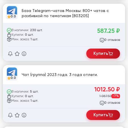
База Telegram-чатов Москвы: 800+ чатов с
разбивкой по тематикам [803205]
0.0
587.25
₽
В наличии:
230 шт.
Купили:
0 шт.
Мин. заказ:
1 шт.
отзывов
0
Купить
Чат (группа) 2023 года. 3 года отлеги.
0.0
1012.50
₽
В наличии:
5 шт.
Купили:
1 087.50
-7%
0 шт.
Мин. заказ:
1 шт.
отзывов
0
Купить