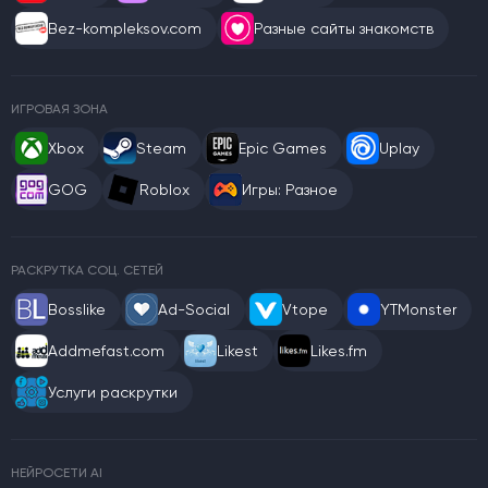
Bez-kompleksov.com
Разные сайты знакомств
ИГРОВАЯ ЗОНА
Xbox
Steam
Epic Games
Uplay
GOG
Roblox
Игры: Разное
РАСКРУТКА СОЦ. СЕТЕЙ
Bosslike
Ad-Social
Vtope
YTMonster
Addmefast.com
Likest
Likes.fm
Услуги раскрутки
НЕЙРОСЕТИ AI