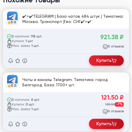
✔️⭐✔️TELEGRAM | База чатов 484 штук | Тематика:
Москва. Транспорт |Гео: СНГ✔️⭐✔️
5.0
921.38
₽
В наличии:
118 шт.
Купили:
1 шт.
Мин. заказ:
1 шт.
отзывов
0
Купить
Чаты и каналы Telegram. Тематика: город
Белгород. База: 1700+ шт.
0.0
121.50
₽
В наличии:
6 шт.
Купили:
130.50
-7%
0 шт.
Мин. заказ:
1 шт.
отзывов
0
Купить