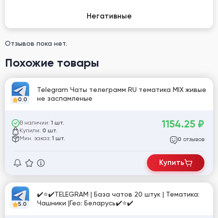
Негативные
Отзывов пока нет.
Похожие товары
Telegram Чаты телеграмм RU тематика MIX живые
не заспамленые
0.0
1154.25
₽
В наличии:
1 шт.
Купили:
0 шт.
Мин. заказ:
1 шт.
отзывов
0
Купить
✔️⭐✔️TELEGRAM | База чатов 20 штук | Тематика:
Чашники |Гео: Беларусь✔️⭐✔️
5.0