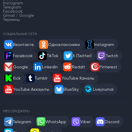
Instagram
Telegram
Facebook
Gmail / Google
Термины
СОЦИАЛЬНЫЕ СЕТИ
Вконтакте
Одноклассники
Instagram
Facebook
TikTok
X (Twitter)
Twitch
Google
LinkedIn
Reddit
Pinterest
Kick
Tumblr
YouTube Каналы
YouTube Аккаунты
BlueSky
Livejournal
МЕССЕНДЖЕРЫ
Telegram
WhatsApp
Viber
Discord