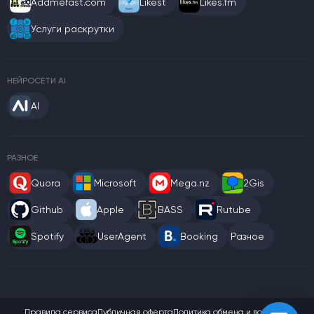
Addmefast.com
Likest
Likes.fm
Услуги раскрутки
НЕЙРОСЕТИ AI
AI
РАЗНОЕ
Quora
Microsoft
Mega.nz
2Gis
Github
Apple
BASS
Rutube
Spotify
UserAgent
Booking
Разное
Правила сервиса
Публичная оферта
Политика обмена и возврата