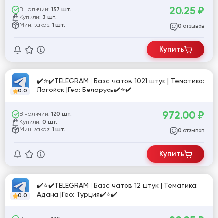
20.25
₽
В наличии:
137 шт.
Купили:
3 шт.
Мин. заказ:
1 шт.
отзывов
0
Купить
✔️⭐✔️TELEGRAM | База чатов 1021 штук | Тематика:
Логойск |Гео: Беларусь✔️⭐✔️
0.0
972.00
₽
В наличии:
120 шт.
Купили:
0 шт.
Мин. заказ:
1 шт.
отзывов
0
Купить
✔️⭐✔️TELEGRAM | База чатов 12 штук | Тематика:
Адана |Гео: Турция✔️⭐✔️
0.0