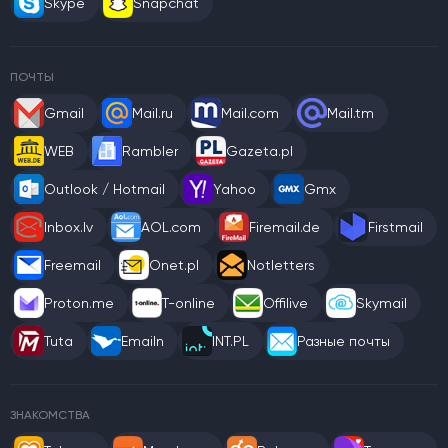
Skype
Snapchat
ПОЧТЫ
Gmail
Mail.ru
Mail.com
Mail.tm
WEB
Rambler
Gazeta.pl
Outlook / Hotmail
Yahoo
Gmx
Inbox.lv
AOL.com
Firemail.de
Firstmail
Freemail
Onet.pl
Notletters
Proton.me
T-online
Offilive
Skymail
Tuta
Emailn
INT.PL
Разные почты
ЗНАКОМСТВА