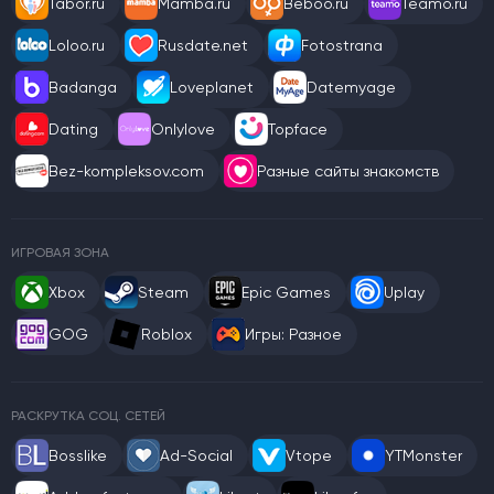
Tabor.ru
Mamba.ru
Beboo.ru
Teamo.ru
Loloo.ru
Rusdate.net
Fotostrana
Badanga
Loveplanet
Datemyage
Dating
Onlylove
Topface
Bez-kompleksov.com
Разные сайты знакомств
ИГРОВАЯ ЗОНА
Xbox
Steam
Epic Games
Uplay
GOG
Roblox
Игры: Разное
РАСКРУТКА СОЦ. СЕТЕЙ
Bosslike
Ad-Social
Vtope
YTMonster