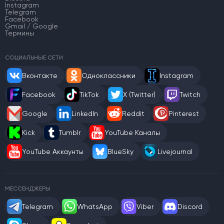
Instagram
Telegram
Facebook
Gmail / Google
Термины
СОЦИАЛЬНЫЕ СЕТИ
Вконтакте
Одноклассники
Instagram
Facebook
TikTok
X (Twitter)
Twitch
Google
LinkedIn
Reddit
Pinterest
Kick
Tumblr
YouTube Каналы
YouTube Аккаунты
BlueSky
Livejournal
МЕССЕНДЖЕРЫ
Telegram
WhatsApp
Viber
Discord