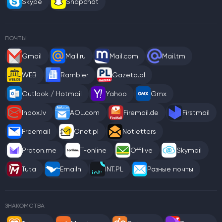
Skype
Snapchat
ПОЧТЫ
Gmail
Mail.ru
Mail.com
Mail.tm
WEB
Rambler
Gazeta.pl
Outlook / Hotmail
Yahoo
Gmx
Inbox.lv
AOL.com
Firemail.de
Firstmail
Freemail
Onet.pl
Notletters
Proton.me
T-online
Offilive
Skymail
Tuta
Emailn
INT.PL
Разные почты
ЗНАКОМСТВА