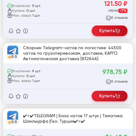
121.50
₽
В наличии:
9 шт.
Купили:
130.50
-7%
0 шт.
Мин. заказ:
1 шт.
отзывов
0
Купить
Сборник Telegram-чатов по логистике: 44500
чатов по грузоперевозкам, доставке, КАРГО.
0.0
Автоматическая доставка [832646]
978.75
₽
В наличии:
9 шт.
Купили:
0 шт.
Мин. заказ:
1 шт.
отзывов
0
Купить
✔️⭐✔️TELEGRAM | База чатов 17 штук | Тематика:
Шанлыурфа |Гео: Турция✔️⭐✔️
0.0