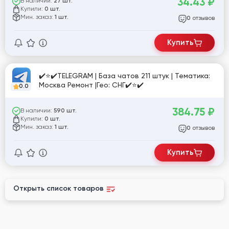
34.43
₽
В наличии:
27 шт.
Купили:
0 шт.
Мин. заказ:
1 шт.
отзывов
0
Купить
✔️⭐✔️TELEGRAM | База чатов 211 штук | Тематика:
Москва Ремонт |Гео: СНГ✔️⭐✔️
0.0
384.75
₽
В наличии:
590 шт.
Купили:
0 шт.
Мин. заказ:
1 шт.
отзывов
0
Купить
Открыть список товаров