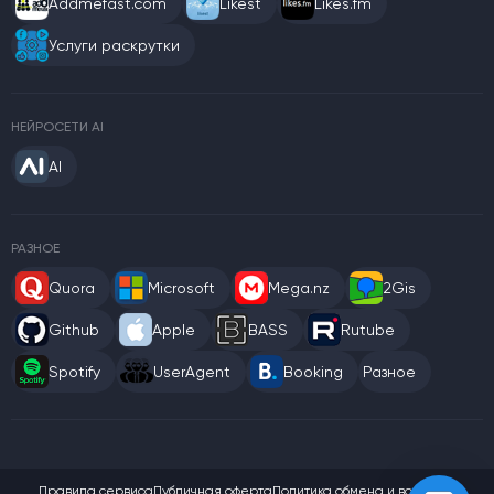
Addmefast.com
Likest
Likes.fm
Услуги раскрутки
НЕЙРОСЕТИ AI
AI
РАЗНОЕ
Quora
Microsoft
Mega.nz
2Gis
Github
Apple
BASS
Rutube
Spotify
UserAgent
Booking
Разное
Правила сервиса
Публичная оферта
Политика обмена и возврата