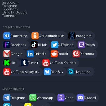
Instagram
Telegram
Facebook
Gmail / Google
Термины
СОЦИАЛЬНЫЕ СЕТИ
Вконтакте
Одноклассники
Instagram
Facebook
TikTok
X (Twitter)
Twitch
Google
LinkedIn
Reddit
Pinterest
Kick
Tumblr
YouTube Каналы
YouTube Аккаунты
BlueSky
Livejournal
МЕССЕНДЖЕРЫ
Telegram
WhatsApp
Viber
Discord