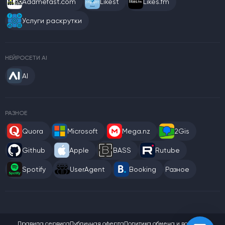
Addmefast.com
Likest
Likes.fm
Услуги раскрутки
НЕЙРОСЕТИ AI
AI
РАЗНОЕ
Quora
Microsoft
Mega.nz
2Gis
Github
Apple
BASS
Rutube
Spotify
UserAgent
Booking
Разное
Правила сервиса
Публичная оферта
Политика обмена и возврата