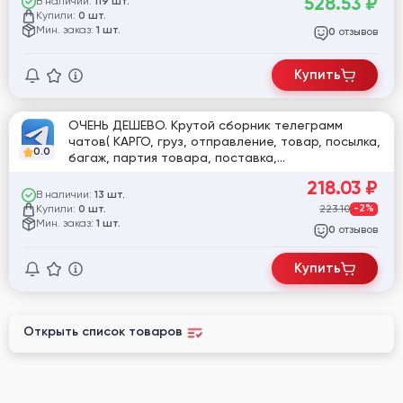
528.53
₽
В наличии:
119 шт.
Купили:
0 шт.
Мин. заказ:
1 шт.
отзывов
0
Купить
ОЧЕНЬ ДЕШЕВО. Крутой сборник телеграмм
чатов( КАРГО, груз, отправление, товар, посылка,
0.0
багаж, партия товара, поставка,
грузоперевозка, транспортировка, логистика,
218.03
₽
международная доставка, импортная посылка,
В наличии:
13 шт.
зарубежный заказ) 44500 чатов.
Купили:
223.10
-2%
0 шт.
АВТОМАТИЧЕСКАЯ ДОСТАВКА
Мин. заказ:
1 шт.
отзывов
0
Купить
Открыть список товаров