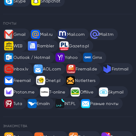
Skype
Snapchat
ПОЧТЫ
Gmail
Mail.ru
Mail.com
Mail.tm
WEB
Rambler
Gazeta.pl
Outlook / Hotmail
Yahoo
Gmx
Inbox.lv
AOL.com
Firemail.de
Firstmail
Freemail
Onet.pl
Notletters
Proton.me
T-online
Offilive
Skymail
Tuta
Emailn
INT.PL
Разные почты
ЗНАКОМСТВА