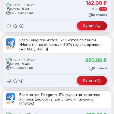
162.00
₽
В наличии:
11 шт.
Купили:
174.00
-7%
0 шт.
Мин. заказ:
1 шт.
отзывов
0
Купить
База Telegram-чатов: 1768 чатов по темам
«Мамочки, дети, семья» (6074 групп в архиве).
0.0
Гео: MIX [801650]
880.88
₽
В наличии:
16 шт.
Купили:
0 шт.
Мин. заказ:
1 шт.
отзывов
0
Купить
База чатов Telegram: 174 группы по тематике
Хотимск (Беларусь) для спама и парсинга
0.0
[802526]