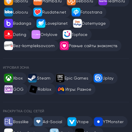
Tabor.ru
Mamba.ru
Beboo.ru
Teamo.ru
Loloo.ru
Rusdate.net
Fotostrana
Badanga
Loveplanet
Datemyage
Dating
Onlylove
Topface
Bez-kompleksov.com
Разные сайты знакомств
ИГРОВАЯ ЗОНА
Xbox
Steam
Epic Games
Uplay
GOG
Roblox
Игры: Разное
РАСКРУТКА СОЦ. СЕТЕЙ
Bosslike
Ad-Social
Vtope
YTMonster