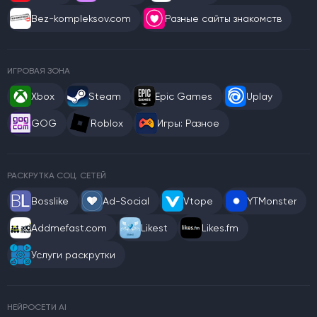
Bez-kompleksov.com
Разные сайты знакомств
ИГРОВАЯ ЗОНА
Xbox
Steam
Epic Games
Uplay
GOG
Roblox
Игры: Разное
РАСКРУТКА СОЦ. СЕТЕЙ
Bosslike
Ad-Social
Vtope
YTMonster
Addmefast.com
Likest
Likes.fm
Услуги раскрутки
НЕЙРОСЕТИ AI