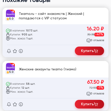
Teamo.ru - сайт знакомств | Женский |
попадаются с VIP статусом
5.0
16.20
₽
В наличии:
1073 шт.
Купили:
30.38
-47%
905 шт.
Мин. заказ:
1 шт.
отзывов
0
Купить
Женские аккаунты teamo (тиамо)
5.0
67.50
₽
В наличии:
58 шт.
Купили:
72.50
-7%
12 шт.
Мин. заказ:
1 шт.
отзывов
0
Купить