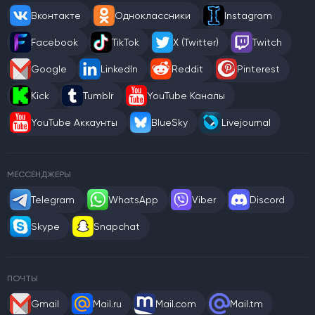
Вконтакте
Одноклассники
Instagram
Facebook
TikTok
X (Twitter)
Twitch
Google
LinkedIn
Reddit
Pinterest
Kick
Tumblr
YouTube Каналы
YouTube Аккаунты
BlueSky
Livejournal
МЕССЕНДЖЕРЫ
Telegram
WhatsApp
Viber
Discord
Skype
Snapchat
ПОЧТЫ
Gmail
Mail.ru
Mail.com
Mail.tm