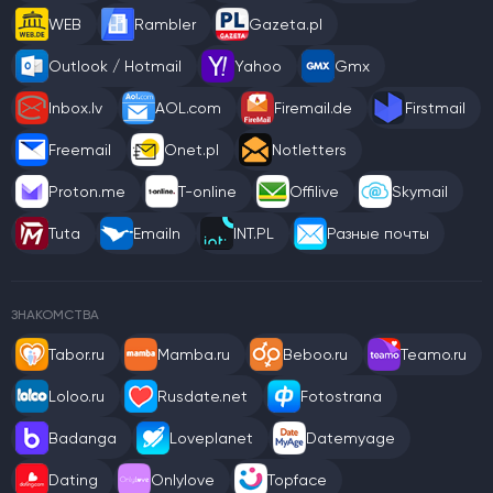
WEB
Rambler
Gazeta.pl
Outlook / Hotmail
Yahoo
Gmx
Inbox.lv
AOL.com
Firemail.de
Firstmail
Freemail
Onet.pl
Notletters
Proton.me
T-online
Offilive
Skymail
Tuta
Emailn
INT.PL
Разные почты
ЗНАКОМСТВА
Tabor.ru
Mamba.ru
Beboo.ru
Teamo.ru
Loloo.ru
Rusdate.net
Fotostrana
Badanga
Loveplanet
Datemyage
Dating
Onlylove
Topface