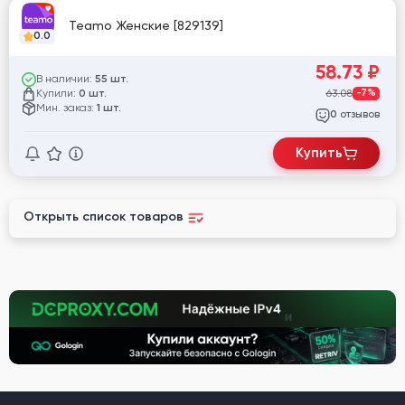
Teamo Женские [829139]
0.0
58.73
₽
В наличии:
55 шт.
Купили:
63.08
-7%
0 шт.
Мин. заказ:
1 шт.
отзывов
0
Купить
Открыть список товаров