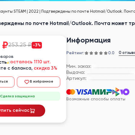
ккаунты STEAM | 2022 | Подтверждены по почте Hotmail/Outlook. По
дтверждены по почте Hotmail/Outlook. Почта может 
Информация
₽
253.25 ₽
-3%
Рейтинг:
0 отзыв
0.0
оваров
сть
осталось 1110 шт.
Мин. заказ:
те с баланса,
скидка 3%
Выдача:
Артикул:
ться
В избранное
Сделка защищена
Возможные способы оплаты
упить сейчас