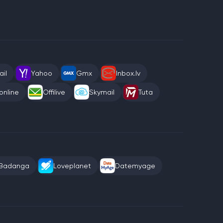
il
Yahoo
Gmx
Inbox.lv
online
Offilive
Skymail
Tuta
Badanga
Loveplanet
Datemyage