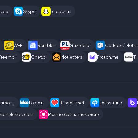
cord
Skype
Snapchat
WEB
Rambler
Gazeta.pl
Outlook / Hotma
Freemail
Onet.pl
Notletters
Proton.me
T-
eamo.ru
Loloo.ru
Rusdate.net
Fotostrana
kompleksov.com
Разные сайты знакомств