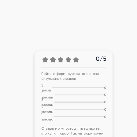
0/5
Рейтинг формируется на основе
актуальных отзывов
5
0
звёзд
4
0
звезды
3
0
звезды
2
0
звезды
1
0
звезда
Отзывы могут оставлять только те,
кто купил товар. Так мы формируем