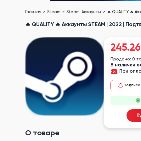
Главная
Steam
Steam: Аккаунты
🔥 QUALITY 🔥 А
🔥 QUALITY 🔥 Аккаунты STEAM | 2022 | По
245.26
Продано: 0 т
В наличии е
При опла
Подписа
К
О товаре