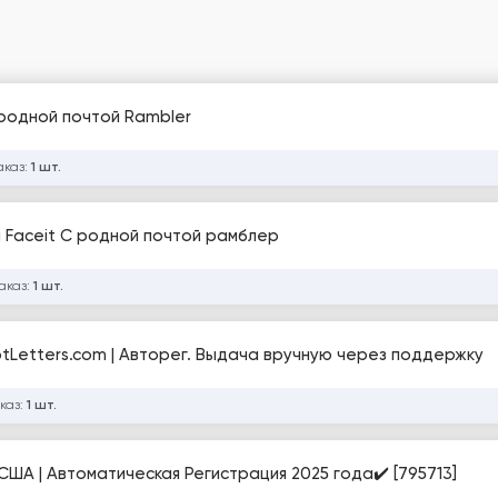
 родной почтой Rambler
аказ:
1 шт.
 Faceit С родной почтой рамблер
аказ:
1 шт.
NotLetters.com | Авторег. Выдача вручную через поддержку
каз:
1 шт.
ША | Автоматическая Регистрация 2025 года✔️ [795713]