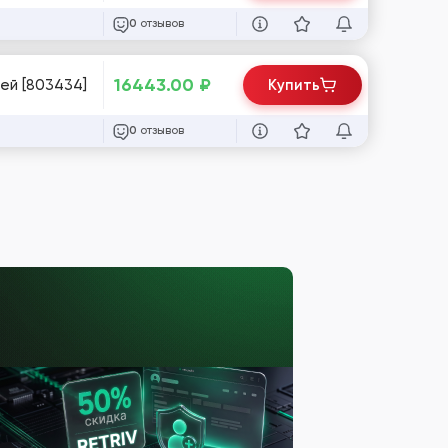
отзывов
0
16443.00
₽
ей [803434]
Купить
отзывов
0