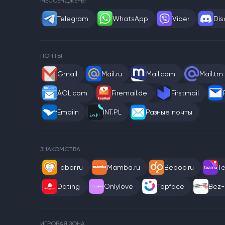
МЕССЕНДЖЕРЫ
Telegram
WhatsApp
Viber
Dis
ПОЧТЫ
Gmail
Mail.ru
Mail.com
Mail.tm
AOL.com
Firemail.de
Firstmail
Emailn
INT.PL
Разные почты
ЗНАКОМСТВА
Tabor.ru
Mamba.ru
Beboo.ru
T
Dating
Onlylove
Topface
Bez-
ИГРОВАЯ ЗОНА