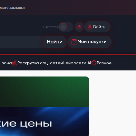
Войти
Светлая
Найти
Мои покупки
 зона
Раскрутка соц. сетей
Нейросети AI
Разное