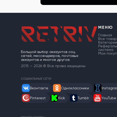
МЕНЮ
Главная
Все товар
Категории
Рефераль
система
Большой выбор аккаунтов соц.
Мои покуп
сетей, мессенджеров, почтовых
аккаунтов и многое другое.
2015 — 2026 © Все права защищены
СОЦИАЛЬНЫЕ СЕТИ
Вконтакте
Одноклассники
Instagr
Pinterest
Kick
Tumblr
YouTube