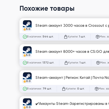
Похожие товары
Steam аккаунт 3000 часов в Crossout с
5.0
В наличии:
Купили:
Мин. з
544 шт.
1 шт.
Steam аккаунт 8000+ часов в CS:GO для
5.0
В наличии:
Купили:
Мин. з
1372 шт.
1 шт.
Steam-аккаунт | Регион: Китай | Почта 
0.0
В наличии:
Купили:
Мин. за
79 шт.
0 шт.
✔️Аккаунты Steam-Зарегистрированы в С
0.0