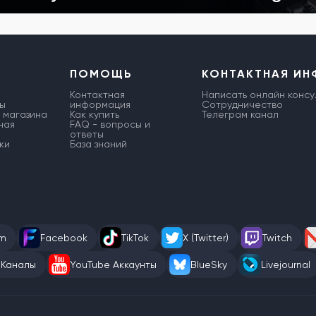
ПОМОЩЬ
КОНТАКТНАЯ И
Контактная
Написать онлайн консу
ы
информация
Сотрудничество
 магазина
Как купить
Телеграм канал
ная
FAQ - вопросы и
ответы
ки
База знаний
am
Facebook
TikTok
X (Twitter)
Twitch
 Каналы
YouTube Аккаунты
BlueSky
Livejournal